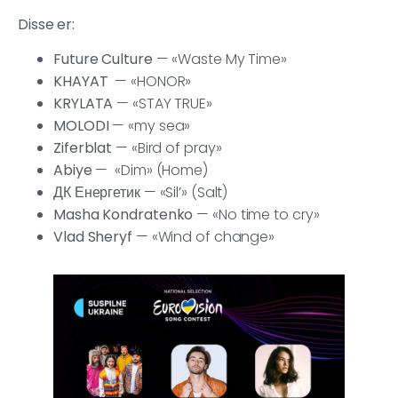
Disse er:
Future Culture
— «Waste My Time»
KHAYAT
— «HONOR»
KRYLATA
— «STAY TRUE»
MOLODI
— «my sea»
Ziferblat
— «Bird of pray»
Abiye
— «Dim» (Home)
ДК Енергетик
— «Sil’» (Salt)
Masha Kondratenko
— «No time to cry»
Vlad Sheryf
— «Wind of change»