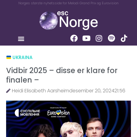
Norges største nyhetsside for Melodi Grand Prix og Eurovision
UKRAINA
Vidbir 2025 – disse er klare for
finalen –
Heidi Elisabeth Aarsheim
desember 20, 2024
21:56