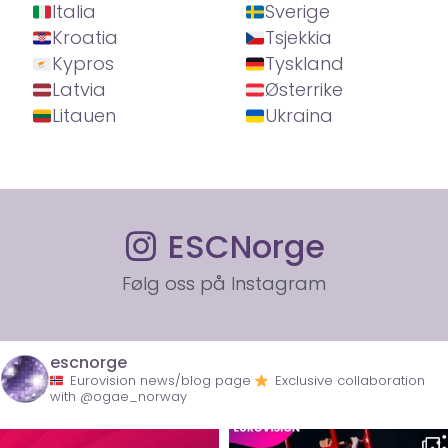
Italia
Sverige
Kroatia
Tsjekkia
Kypros
Tyskland
Latvia
Østerrike
Litauen
Ukraina
ESCNorge
Følg oss på Instagram
escnorge
Eurovision news/blog page
Exclusive collaboration
with @ogae_norway