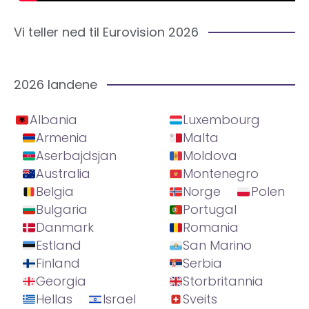
Vi teller ned til Eurovision 2026
2026 landene
Albania
Luxembourg
Armenia
Malta
Aserbajdsjan
Moldova
Australia
Montenegro
Belgia
Norge
Polen
Bulgaria
Portugal
Danmark
Romania
Estland
San Marino
Finland
Serbia
Georgia
Storbritannia
Hellas
Israel
Sveits