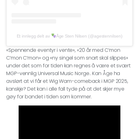
Et innlegg delt av
Åge Sten Nilsen (@agestennilsen)
«Spennende eventyr i vente», «20 år med C’mon
C’mon C’mon» og «ny singel som snart skal slippes»
under det som for tiden kan regnes å være et svært
MGP-vennlig Universal Music Norge.. Kan Åge ha
avslørt at vi får et Wig Wam-comeback i MGP 2025,
kanskje? Det kan i alle fall tyde på at det skjer mye
gøy for bandet i tiden som kommer.