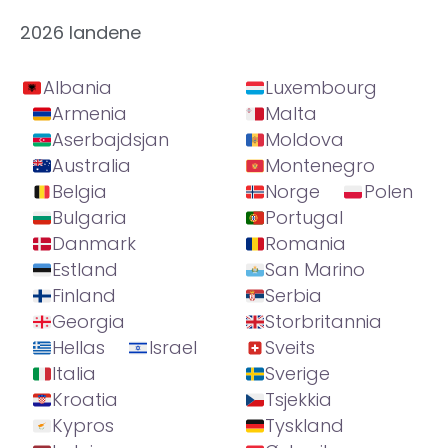
2026 landene
Albania
Luxembourg
Armenia
Malta
Aserbajdsjan
Moldova
Australia
Montenegro
Belgia
Norge
Polen
Bulgaria
Portugal
Danmark
Romania
Estland
San Marino
Finland
Serbia
Georgia
Storbritannia
Hellas
Israel
Sveits
Italia
Sverige
Kroatia
Tsjekkia
Kypros
Tyskland