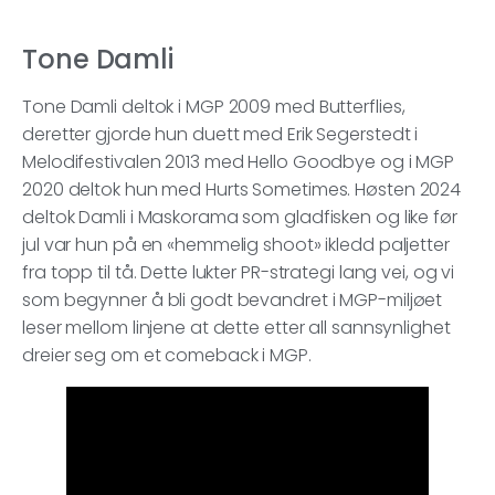
Tone Damli
Tone Damli deltok i MGP 2009 med Butterflies,
deretter gjorde hun duett med Erik Segerstedt i
Melodifestivalen 2013 med Hello Goodbye og i MGP
2020 deltok hun med Hurts Sometimes. Høsten 2024
deltok Damli i Maskorama som gladfisken og like før
jul var hun på en «hemmelig shoot» ikledd paljetter
fra topp til tå. Dette lukter PR-strategi lang vei, og vi
som begynner å bli godt bevandret i MGP-miljøet
leser mellom linjene at dette etter all sannsynlighet
dreier seg om et comeback i MGP.