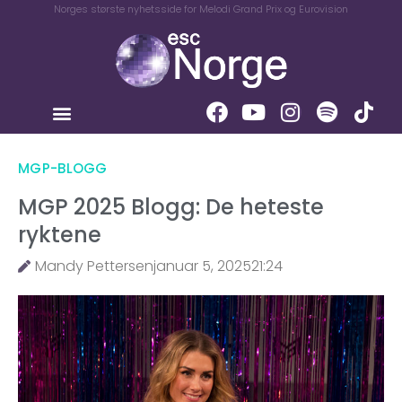
Norges største nyhetsside for Melodi Grand Prix og Eurovision
MGP-BLOGG
MGP 2025 Blogg: De heteste
ryktene
Mandy Pettersen
januar 5, 2025
21:24