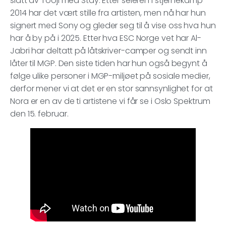
slått av Tooji med Stay. Etter seieren i stjernekamp
2014 har det vært stille fra artisten, men nå har hun
signert med Sony og gleder seg til å vise oss hva hun
har å by på i 2025. Etter hva ESC Norge vet har Al-
Jabri har deltatt på låtskriver-camper og sendt inn
låter til MGP. Den siste tiden har hun også begynt å
følge ulike personer i MGP-miljøet på sosiale medier,
derfor mener vi at det er en stor sannsynlighet for at
Nora er en av de ti artistene vi får se i Oslo Spektrum
den 15. februar.