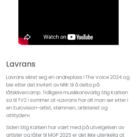
Lavrans
Lavrans sikret seg en andreplass i The Voice 2024 og
ble etter det invitert av NRK til å delta på
låtskrivercamp. Tidligere musikkansvarlig Stig Karlsen
sa til TV2 i sommer at «Lavrans har alt man ser etter i
en Eurovision-artist, stemmen, artisteriet og
attityden».
Siden Stig Karlsen har vært med på utvelgelsen av
artister og låter til MGP 2025 er det ikke utenkelig at