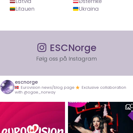
Latvia
Østerrike
Litauen
Ukraina
ESCNorge
Følg oss på Instagram
escnorge
Eurovision news/blog page
Exclusive collaboration
with @ogae_norway