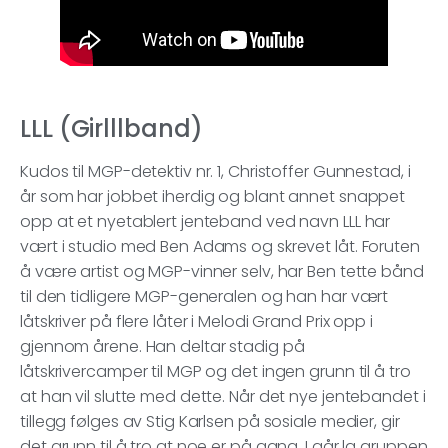
LLL (Girlllband)
Kudos til MGP-detektiv nr. 1, Christoffer Gunnestad, i
år som har jobbet iherdig og blant annet snappet
opp at et nyetablert jenteband ved navn LLL har
vært i studio med Ben Adams og skrevet låt. Foruten
å være artist og MGP-vinner selv, har Ben tette bånd
til den tidligere MGP-generalen og han har vært
låtskriver på flere låter i Melodi Grand Prix opp i
gjennom årene. Han deltar stadig på
låtskrivercamper til MGP og det ingen grunn til å tro
at han vil slutte med dette. Når det nye jentebandet i
tillegg følges av Stig Karlsen på sosiale medier, gir
det grunn til å tro at noe er på gang. I går la gruppen