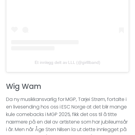
Et innlegg delt av LLL (@girlllband)
Wig Wam
Da ny musikkansvarlig for MGP, Tarjei Strøm, fortalte i
en livesending hos oss i ESC Norge at det blir mange
kule comebacks i MGP 2025, fikk det oss til å titte
nærmere på en del av artistene som har jubileumsår
i år. Men når Åge Sten Nilsen la ut dette innlegget på