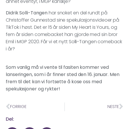
annet eventyr, i MGP kanskje?
Didrik Solli-Tangen
har snoket en del rundt på
Christoffer Gunnestad sine spekulasjonsvideoer på
TikTok i høst. Det er 15 år siden My Heart is Yours, og
fem år siden comebacket han gjorde med sin bror
Emil i MGP 2020. Får vi et nytt Solli-Tangen comeback
i år?
Som vanlig må vi vente til fasiten kommer ved
lanseringen, som i år finner sted den 16. januar. Men
frem til det kan vi fortsette å kose oss med
spekulasjoner og rykter!
FORRIGE
NESTE
Del: