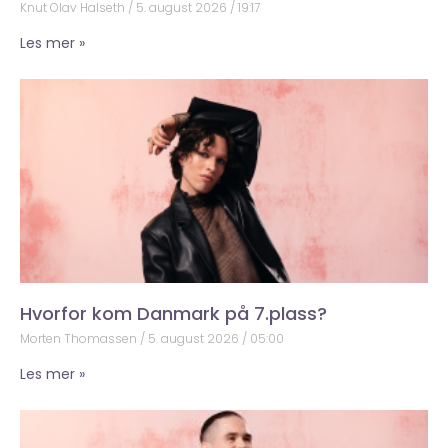
Knut Olav Halseth
5. august 2026
19:17
Les mer »
Hvorfor kom Danmark på 7.plass?
Morten Thomassen
5. august 2026
05:00
Les mer »