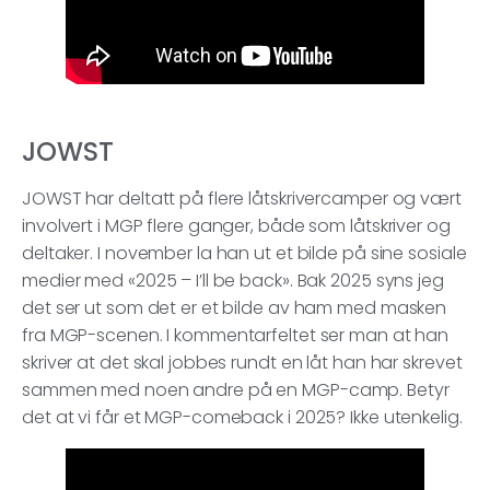
JOWST
JOWST har deltatt på flere låtskrivercamper og vært
involvert i MGP flere ganger, både som låtskriver og
deltaker. I november la han ut et bilde på sine sosiale
medier med «2025 – I’ll be back». Bak 2025 syns jeg
det ser ut som det er et bilde av ham med masken
fra MGP-scenen. I kommentarfeltet ser man at han
skriver at det skal jobbes rundt en låt han har skrevet
sammen med noen andre på en MGP-camp. Betyr
det at vi får et MGP-comeback i 2025? Ikke utenkelig.