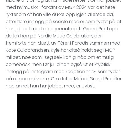
tilbake til MGP, og at han i tiden etter MGP har jobbet
med ny musikk. I forkant av MGP 2024 var det hete
rykter om at han ville dukke opp igjen allerede da,
etter flere innlegg på sosiale medier som tydet på at
han jobbet med et sceneantrekk til Grand Prix. I april
deltok han på Nordic Music Celebration, der
fremførte han duett av Tårer i Paradis sammen med
Kate Guldbrandsen. Kyle har altså holdt seg i MGP-
miljøet, noe som i seg selv kan gi håp om et mulig
comeback, men før jul la han også ut et kryptisk
innlegg på Instagram med «caption this», som tyder
på at noe er i vente. Om det er Melodi Grand Prix eller
noe annet han har jobbet med, er uvisst.