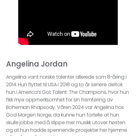
Angelina Jordan
Angelina vant norske talenter allerede som 8-åring i
2014. Hun flyttet til USA i 2018 og to år senere deltok
hun i America’s Got Talent: The Champions, hvor hun
fikk mye oppmerksomhet for sin fremføring av
Bohemian Rhapsody. Våren 2024 var Angelina hos
God Morgen Norge, da kunne hun fortelle at hun
skulle jobbe med å slippe mer musikk utover høsten
og at hun hadde spennende prosjekter her hjemme