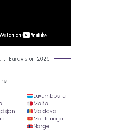
d til Eurovision 2026
ene
Luxembourg
a
Malta
jdsjan
Moldova
ia
Montenegro
Norge