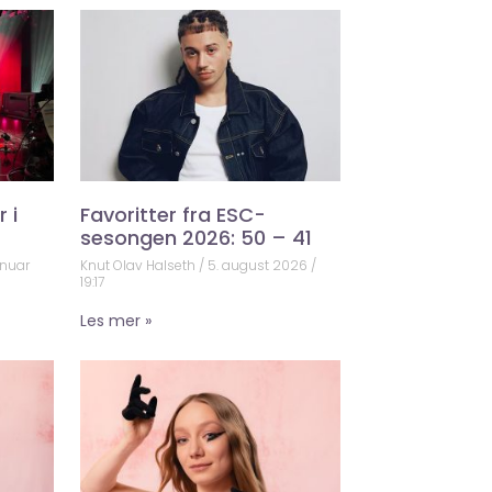
 i
Favoritter fra ESC-
sesongen 2026: 50 – 41
anuar
Knut Olav Halseth
5. august 2026
19:17
Les mer »