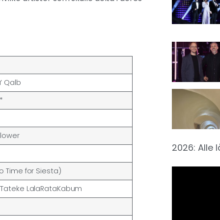
’ Qalb
*
blower
2026: Alle 
e
o Time for Siesta)
aTateke LalaRataKabum