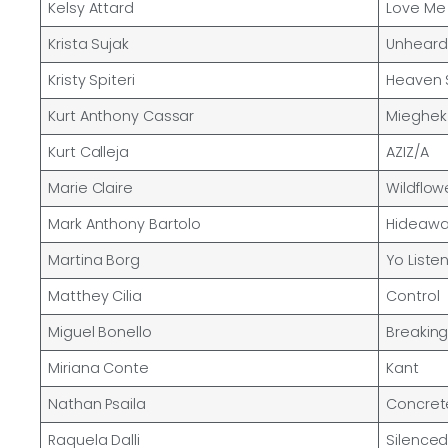
Kelsy Attard
Love Me
Krista Sujak
Unheard
Kristy Spiteri
Heaven 
Kurt Anthony Cassar
Mieghek 
Kurt Calleja
AZIZ/A
Marie Claire
Wildflow
Mark Anthony Bartolo
Hideaw
Martina Borg
Yo Liste
Matthey Cilia
Control
Miguel Bonello
Breaking
Miriana Conte
Kant
Nathan Psaila
Concret
Raquela Dalli
Silence