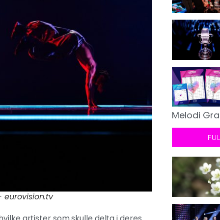
Melodi Gra
FU
 eurovision.tv
ilke artister som skulle delta i deres