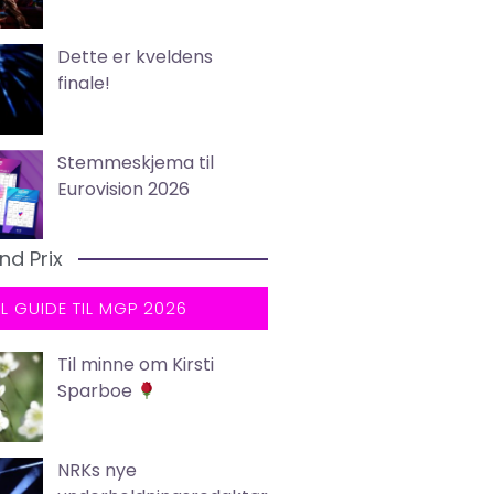
Dette er kveldens
finale!
Stemmeskjema til
Eurovision 2026
nd Prix
LL GUIDE TIL MGP 2026
Til minne om Kirsti
Sparboe
NRKs nye