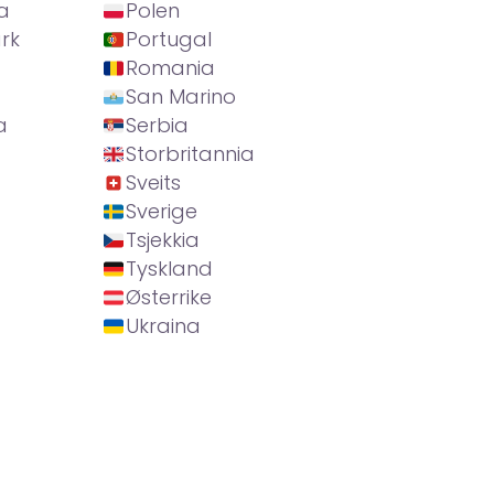
a
Polen
rk
Portugal
Romania
San Marino
a
Serbia
Storbritannia
Sveits
Sverige
Tsjekkia
Tyskland
Østerrike
Ukraina