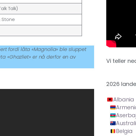
alk Talk)
& Stone
isert fordi låta «Magnolia» ble sluppet
åta «Ghazliet» er nå derfor en av
Vi teller ne
2026 land
Albania
Armeni
Aserba
Austral
Belgia