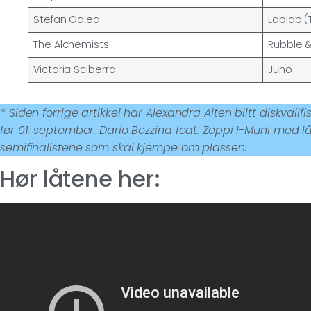
Stefan Galea
Lablab (T
The Alchemists
Rubble 
Victoria Sciberra
Juno
* Siden forrige artikkel har Alexandra Alten blitt diskvalif
før 01. september. Dario Bezzina feat. Zeppi I-Muni med l
semifinalistene som skal kjempe om plassen.
Hør låtene her: