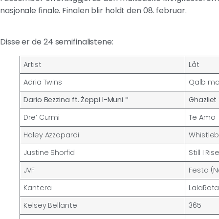
nasjonale finale. Finalen blir holdt den 08. februar.
Disse er de 24 semifinalistene:
Artist
Låt
Adria Twins
Qalb ma
Dario Bezzina ft. Żeppi l-Muni
*
Ghazliet
Dre’ Curmi
Te Amo
Haley Azzopardi
Whistle
Justine Shorfid
Still I Ris
JVF
Festa (N
Kantera
LalaRat
Kelsey Bellante
365