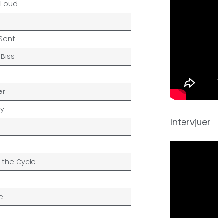
 Loud
Sent
Biss
er
ay
Intervjuer
n
 the Cycle
e
d