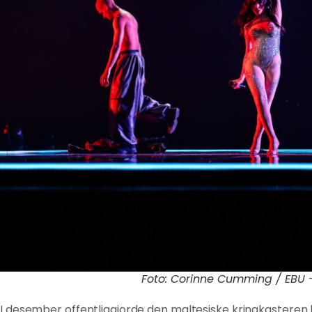
Foto: Corinne Cumming / EBU -
I desember offentliggjorde den maltesiske kringkasteren hv