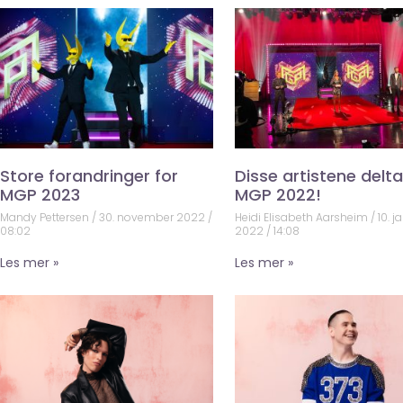
Store forandringer for
Disse artistene deltar
MGP 2023
MGP 2022!
Mandy Pettersen
30. november 2022
Heidi Elisabeth Aarsheim
10. j
08:02
2022
14:08
Les mer »
Les mer »