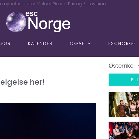
e nyhetsside for Melodi Grand Prix og Eurovision
NGØR
KALENDER
OGAE
ESCNORGE
Østerrike
FUL
velgelse her!