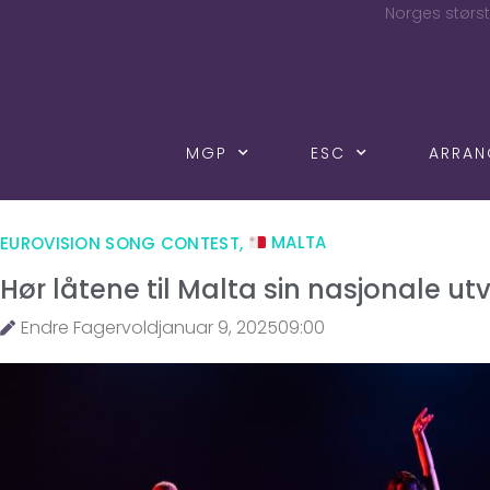
Norges størst
MGP
ESC
ARRA
EUROVISION SONG CONTEST
,
MALTA
Hør låtene til Malta sin nasjonale ut
Endre Fagervold
januar 9, 2025
09:00