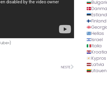
Bulgari
Danma
Estland
Finland
Georgi
Hellas
Israel
Tube»)
Italia
Kroatia
Kypros
Latvia
NESTE
Litauen