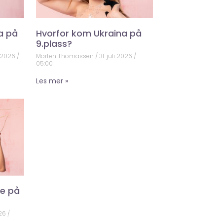
a på
Hvorfor kom Ukraina på
9.plass?
 2026
Morten Thomassen
31. juli 2026
05:00
Les mer »
ke på
026