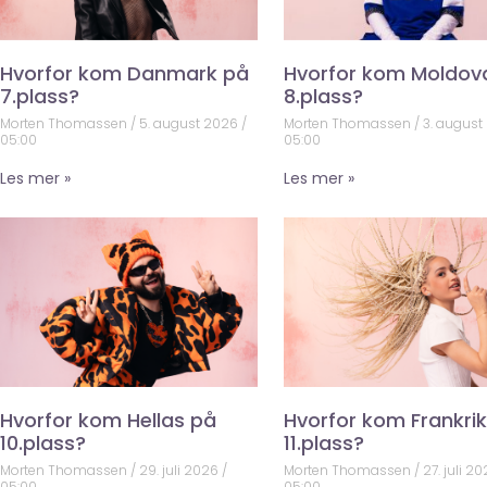
Hvorfor kom Danmark på
Hvorfor kom Moldov
7.plass?
8.plass?
Morten Thomassen
5. august 2026
Morten Thomassen
3. august
05:00
05:00
Les mer »
Les mer »
Hvorfor kom Hellas på
Hvorfor kom Frankri
10.plass?
11.plass?
Morten Thomassen
29. juli 2026
Morten Thomassen
27. juli 2
05:00
05:00