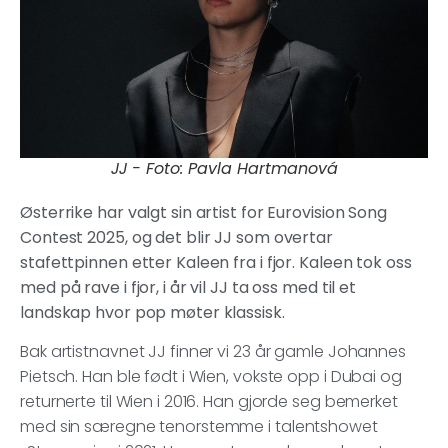
JJ - Foto: Pavla Hartmanová
Østerrike har valgt sin artist for Eurovision Song
Contest 2025, og det blir JJ som overtar
stafettpinnen etter Kaleen fra i fjor. Kaleen tok oss
med på rave i fjor, i år vil JJ ta oss med til et
landskap hvor pop møter klassisk.
Bak artistnavnet JJ finner vi 23 år gamle Johannes
Pietsch. Han ble født i Wien, vokste opp i Dubai og
returnerte til Wien i 2016. Han gjorde seg bemerket
med sin særegne tenorstemme i talentshowet