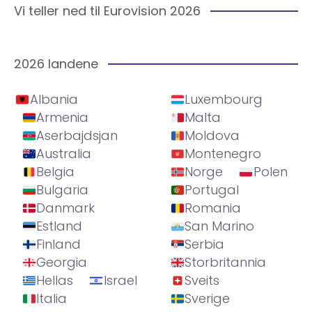
Vi teller ned til Eurovision 2026
2026 landene
Albania
Luxembourg
Armenia
Malta
Aserbajdsjan
Moldova
Australia
Montenegro
Belgia
Norge
Polen
Bulgaria
Portugal
Danmark
Romania
Estland
San Marino
Finland
Serbia
Georgia
Storbritannia
Hellas
Israel
Sveits
Italia
Sverige