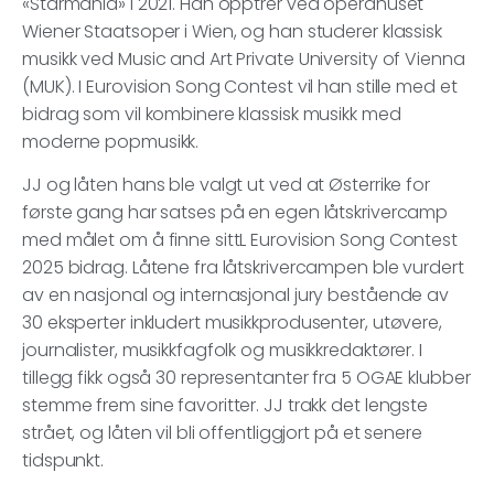
«Starmania» i 2021. Han opptrer ved operahuset
Wiener Staatsoper i Wien, og han studerer klassisk
musikk ved Music and Art Private University of Vienna
(MUK). I Eurovision Song Contest vil han stille med et
bidrag som vil kombinere klassisk musikk med
moderne popmusikk.
JJ og låten hans ble valgt ut ved at Østerrike for
første gang har satses på en egen låtskrivercamp
med målet om å finne sittL Eurovision Song Contest
2025 bidrag. Låtene fra låtskrivercampen ble vurdert
av en nasjonal og internasjonal jury bestående av
30 eksperter inkludert musikkprodusenter, utøvere,
journalister, musikkfagfolk og musikkredaktører. I
tillegg fikk også 30 representanter fra 5 OGAE klubber
stemme frem sine favoritter. JJ trakk det lengste
strået, og låten vil bli offentliggjort på et senere
tidspunkt.