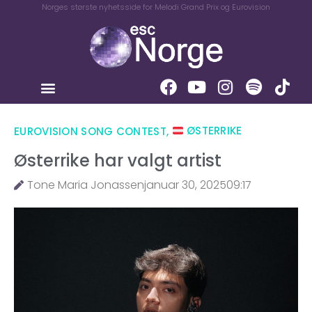
Norges største nyhetsside for Melodi Grand Prix og Eurovision
EUROVISION SONG CONTEST
,
ØSTERRIKE
Østerrike har valgt artist
Tone Maria Jonassen
januar 30, 2025
09:17