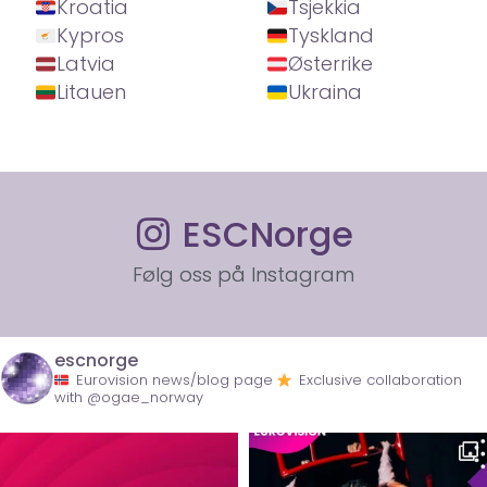
Kroatia
Tsjekkia
Kypros
Tyskland
Latvia
Østerrike
Litauen
Ukraina
ESCNorge
Følg oss på Instagram
escnorge
Eurovision news/blog page
Exclusive collaboration
with @ogae_norway