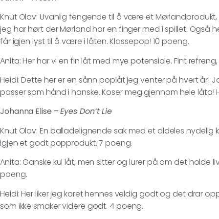
Knut Olav: Uvanlig fengende til å være et Mørlandprodukt,
jeg har hørt der Mørland har en finger med i spillet. Også 
får igjen lyst til å være i låten. Klassepop! 10 poeng.
Anita: Her har vi en fin låt med mye potensiale. Fint refreng
Heidi: Dette her er en sånn poplåt jeg venter på hvert år!
passer som hånd i hanske. Koser meg gjennom hele låta! Håp
Johanna Elise –
Eyes Don’t Lie
Knut Olav: En balladelignende sak med et aldeles nydelig ko
igjen et godt popprodukt. 7 poeng.
Anita: Ganske kul låt, men sitter og lurer på om det holde liv
poeng.
Heidi: Her liker jeg koret hennes veldig godt og det drar opp
som ikke smaker videre godt. 4 poeng.