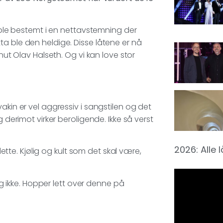
n ble bestemt i en nettavstemning der
a ble den heldige. Disse låtene er nå
nut Olav Halseth. Og vi kan love stor
.
akin er vel aggressiv i sangstilen og det
 derimot virker beroligende. Ikke så verst
2026: Alle 
dette. Kjølig og kult som det skal være,
jeg ikke. Hopper lett over denne på