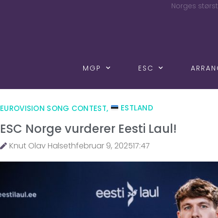
Norges størst
MGP
ESC
ARRA
EUROVISION SONG CONTEST
,
ESTLAND
ESC Norge vurderer Eesti Laul!
Knut Olav Halseth
februar 9, 2025
17:47