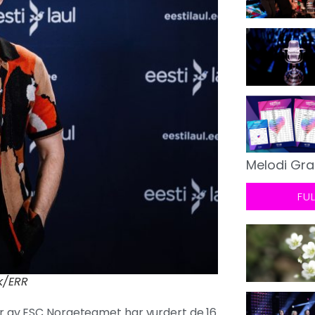
Melodi Gra
FU
k/ERR
mer av ESC Norgeteamet har vurdert de 16