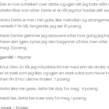
Det er noe sofistikert over dette, og igjen blir jeg bare slåt
sterke låter som sitter. Dette er en låt jeg tror hadde skilt se
Anita: Dette er mer i min gate, liker melodien og arrangeme
«enkelt»? Fin låt, fengende, jeg sier 10 poeng.
Heidi: Denne glemmer jeg dessverre etter hver gang jeg h
hører den igjen, synes jeg den begynner så bra, men etter 
meg. 3 poeng.
gem98 –
Psycho
Knut Olav: En låt jeg må jobbe litt mer med enn de andre, me
er et trøkk som jeg liker, og igjen en sterk vokal som hever 
men fin å ha i denne finalen. 7 poeng:
Anita: Ikke min greie, dette blir støy for meg. 4 poeng.
Heidi: Nei, dette ble bare støy for meg. 1 poeng.
Janek –
Frozen