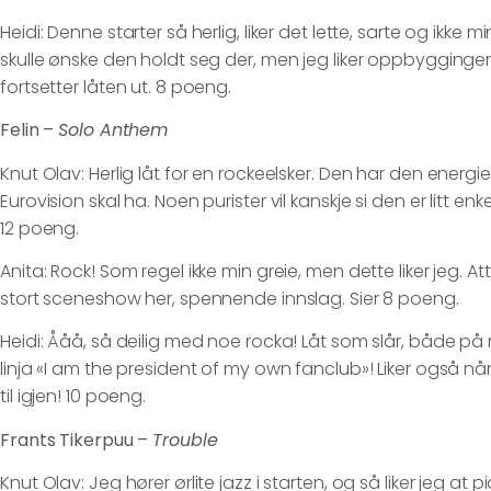
Heidi: Denne starter så herlig, liker det lette, sarte og ikk
skulle ønske den holdt seg der, men jeg liker oppbygginge
fortsetter låten ut. 8 poeng.
Felin –
Solo Anthem
Knut Olav: Herlig låt for en rockeelsker. Den har den energi
Eurovision skal ha. Noen purister vil kanskje si den er litt en
12 poeng.
Anita: Rock! Som regel ikke min greie, men dette liker jeg. 
stort sceneshow her, spennende innslag. Sier 8 poeng.
Heidi: Ååå, så deilig med noe rocka! Låt som slår, både på
linja «I am the president of my own fanclub»! Liker også når
til igjen! 10 poeng.
Frants Tikerpuu –
Trouble
Knut Olav: Jeg hører ørlite jazz i starten, og så liker jeg at pi