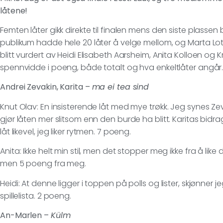
låtene!
Femten låter gikk direkte til finalen mens den siste plasse
publikum hadde hele 20 låter å velge mellom, og Marta Lott
blitt vurdert av Heidi Elisabeth Aarsheim, Anita Kolloen og K
spennvidde i poeng, både totalt og hva enkeltlåter angår
Andrei Zevakin, Karita –
ma ei tea sind
Knut Olav: En insisterende låt med mye trøkk. Jeg synes Zev
gjør låten mer slitsom enn den burde ha blitt. Karitas bidrag
låt likevel, jeg liker rytmen. 7 poeng.
Anita: Ikke helt min stil, men det stopper meg ikke fra å like 
men 5 poeng fra meg.
Heidi: At denne ligger i toppen på polls og lister, skjønner 
spillelista. 2 poeng.
An-Marlen –
Külm