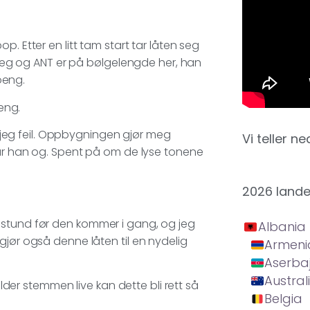
. Etter en litt tam start tar låten seg
t jeg og ANT er på bølgelengde her, han
poeng.
oeng.
ar jeg feil. Oppbygningen gjør meg
Vi teller ne
har han og. Spent på om de lyse tonene
2026 land
 stund før den kommer i gang, og jeg
Albania
gjør også denne låten til en nydelig
Armeni
Aserba
Austral
older stemmen live kan dette bli rett så
Belgia