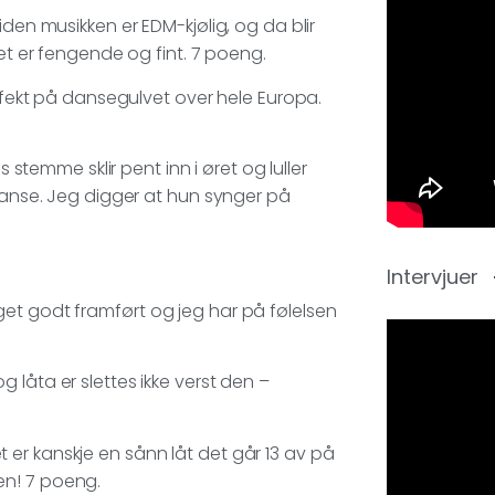
iden musikken er EDM-kjølig, og da blir
get er fengende og fint. 7 poeng.
erfekt på dansegulvet over hele Europa.
s stemme sklir pent inn i øret og luller
 danse. Jeg digger at hun synger på
Intervjuer
et godt framført og jeg har på følelsen
 og låta er slettes ikke verst den –
Det er kanskje en sånn låt det går 13 av på
oten! 7 poeng.