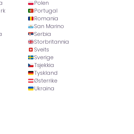
a
Polen
rk
Portugal
Romania
San Marino
a
Serbia
Storbritannia
Sveits
Sverige
Tsjekkia
Tyskland
Østerrike
Ukraina