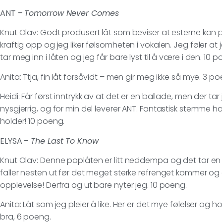
ANT –
Tomorrow Never Comes
Knut Olav: Godt produsert låt som beviser at esterne kan pop
kraftig opp og jeg liker følsomheten i vokalen. Jeg føler a
tar meg inn i låten og jeg får bare lyst til å være i den. 10 
Anita: Ttja, fin låt forsåvidt – men gir meg ikke så mye. 3 p
Heidi: Får først inntrykk av at det er en ballade, men der t
nysgjerrig, og for min del leverer ANT. Fantastisk stemme 
holder! 10 poeng.
ELYSA –
The Last To Know
Knut Olav: Denne poplåten er litt neddempa og det tar en
faller nesten ut før det meget sterke refrenget kommer og 
opplevelse! Derfra og ut bare nyter jeg. 10 poeng.
Anita: Låt som jeg pleier å like. Her er det mye følelser og h
bra, 6 poeng.