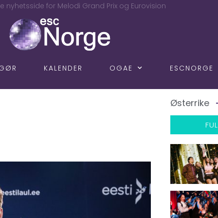
e nyhetsside for Melodi Grand Prix og Eurovision
NGØR
KALENDER
OGAE
ESCNORGE
Østerrike
FUL