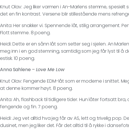
Knut Olav: Jeg liker varmen i An-Marlens stemme, spesielt s
det en fin kontrast. Versene blir stillestående mens refren
Anita: Her snakker vi. Spennende låt, stilig arrangement. P
Flott stemme. 8 poeng.
Heidi: Dette er en sånn låt som setter seg i sjelen. An Marlen
meg inn i en god stemning, samtidig som jeg får lyst til å
estisk. 10 poeng.
Anna Sahlene –
Love Me Low
Knut Olav: Fengende EDM-låt som er moderne i snittet. Meg
at denne kommer høyt. 8 poeng.
Anita: Ah, flashback til tidligere tider. Hun låter fortsatt bra,
fengende og fin. 7 poeng.
Heidi: Jeg vet alltid hva jeg får av AS, lett og trivelig pop. 
dusinet, men jeg liker det. Får det alltid til å rykke i dansef