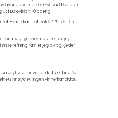
t av hvor gode man er i Estland til å lage
g ut i Eurovision. 10 poeng.
ntet – men kan det holde? Blir det for
ar hørt meg gjennom låtene. Når jeg
første refreng ramler jeg av og kjeder
n jeg hører likevel at dette er bra. Det
helhetsinntrykket. Ingen vinnerkandidat,