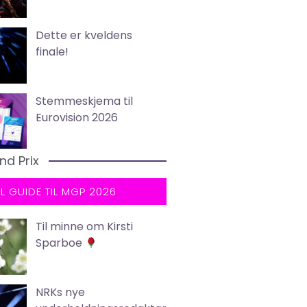
Dette er kveldens
finale!
Stemmeskjema til
Eurovision 2026
nd Prix
LL GUIDE TIL MGP 2026
Til minne om Kirsti
Sparboe
NRKs nye