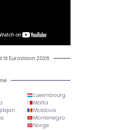
d til Eurovision 2026
ene
Luxembourg
a
Malta
jdsjan
Moldova
ia
Montenegro
Norge