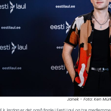
Janek - Foto: Ken Mür
F.k. lørdag er det også finale i Eesti Laul, og tre medlem