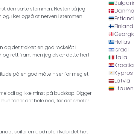
Bulgari
e minst den sarte stemmen. Nesten så jeg
Danma
n og. Liker også at nerven i stemmen
Estland
Finland
Georgi
Hellas
en og det trøkket en god rockelåt i
Israel
kel og rett fram, men jeg elsker dette her!
Italia
Kroatia
Kypros
Attitude på en god måte – ser for meg et
Latvia
Litauen
 melodi og ikke minst på budskap. Digger
 hun toner det hele ned, før det smeller
anoet spiller en god rolle i lydbildet her.