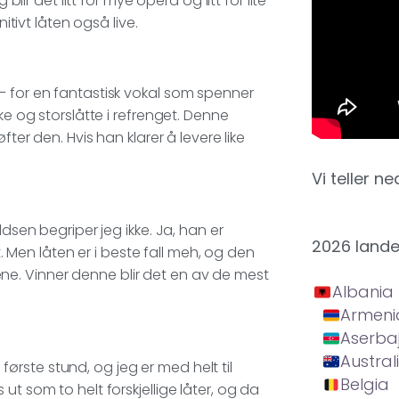
blir det litt for mye opera og litt for lite
itivt låten også live.
– for en fantastisk vokal som spenner
ke og storslåtte i refrenget. Denne
fter den. Hvis han klarer å levere like
Vi teller ne
ddsen begriper jeg ikke. Ja, han er
2026 land
Men låten er i beste fall meh, og den
e. Vinner denne blir det en av de mest
Albania
Armeni
Aserba
Austral
rste stund, og jeg er med helt til
Belgia
t som to helt forskjellige låter, og da