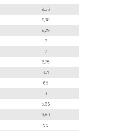
9,56
9,38
8,29
7
7
6,75
6.71
6,5
6
5,86
5,86
5,5