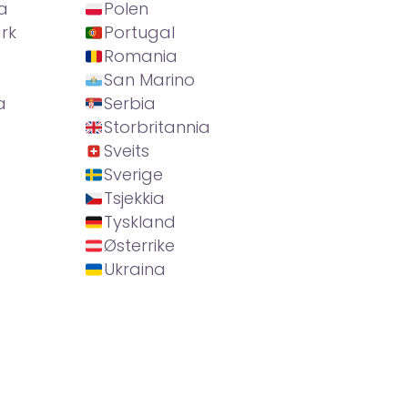
a
Polen
rk
Portugal
Romania
San Marino
a
Serbia
Storbritannia
Sveits
Sverige
Tsjekkia
Tyskland
Østerrike
Ukraina