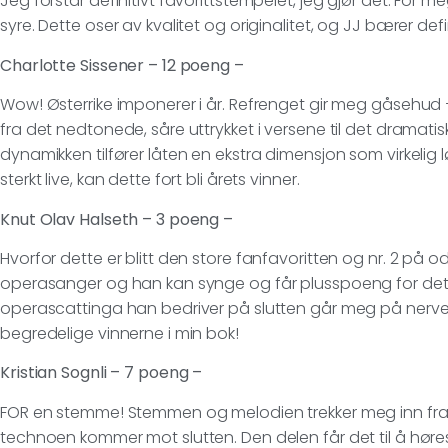
Jeg forstår definitivt favorittstempelet, jeg gjør det. For meg 
syre. Dette oser av kvalitet og originalitet, og JJ bærer defin
Charlotte Sissener – 12 poeng –
Wow! Østerrike imponerer i år. Refrenget gir meg gåsehud 
fra det nedtonede, såre uttrykket i versene til det dramatis
dynamikken tilfører låten en ekstra dimensjon som virkelig lø
sterkt live, kan dette fort bli årets vinner.
Knut Olav Halseth – 3 poeng –
Hvorfor dette er blitt den store fanfavoritten og nr. 2 på o
operasanger og han kan synge og får plusspoeng for det. 
operascattinga han bedriver på slutten går meg på nerven
begredelige vinnerne i min bok!
Kristian Sognli – 7 poeng –
FOR en stemme! Stemmen og melodien trekker meg inn fra fø
technoen kommer mot slutten. Den delen får det til å høres u