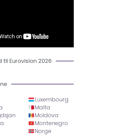
d til Eurovision 2026
ene
Luxembourg
a
Malta
jdsjan
Moldova
ia
Montenegro
Norge