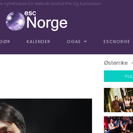
e nyhetsside for Melodi Grand Prix og Eurovision
NGØR
KALENDER
OGAE
ESCNORGE
Østerrike
FUL