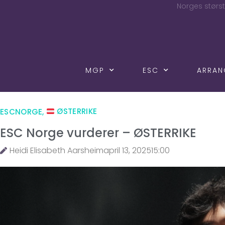
Norges størst
MGP
ESC
ARRA
ESCNORGE
,
ØSTERRIKE
ESC Norge vurderer – ØSTERRIKE
Heidi Elisabeth Aarsheim
april 13, 2025
15:00