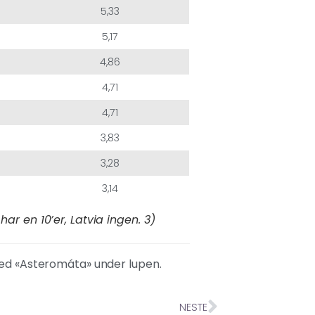
5,33
5,17
4,86
4,71
4,71
3,83
3,28
3,14
 har en 10’er, Latvia ingen. 3)
med «Asteromáta» under lupen.
NESTE