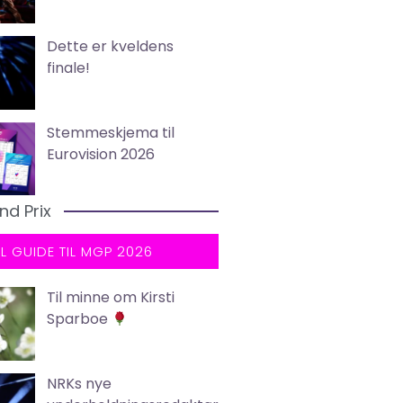
Dette er kveldens
finale!
Stemmeskjema til
Eurovision 2026
nd Prix
LL GUIDE TIL MGP 2026
Til minne om Kirsti
Sparboe
NRKs nye