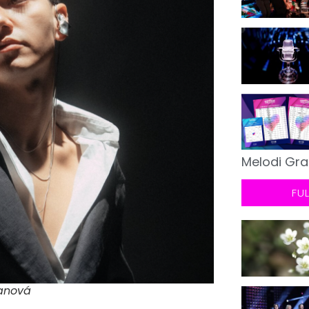
Melodi Gra
FU
manová