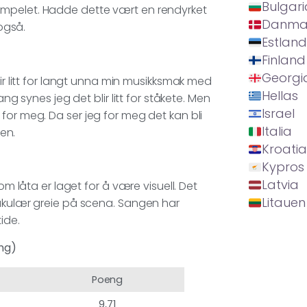
Bulgari
ttstempelet. Hadde dette vært en rendyrket
Danma
 også.
Estland
Finland
Georgi
lir litt for langt unna min musikksmak med
Hellas
ng synes jeg det blir litt for ståkete. Men
Israel
for meg. Da ser jeg for meg det kan bli
Italia
ten.
Kroatia
Kypros
Latvia
om låta er laget for å være visuell. Det
Litauen
takulær greie på scena. Sangen har
ide.
ng)
Poeng
9,71