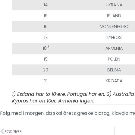
14.
UKRAINA
15.
ISLAND
16.
MONTENEGRO
17.
KYPROS
3
18.
ARMENIA
19.
POLEN
20.
BELGIA
21.
KROATIA
1) Estland har to 10’ere, Portugal har en. 2) Australia
Kypros har en 10er, Armenia ingen.
Følg med i morgen, da skal årets greske bidrag, Klavdia 
FORRIGE