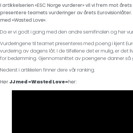
I artikkelserien «ESC Norge vurderer» vil vi frem mot årets
presentere teamets vurderinger av årets Eurovisionlåter. 
med «Wasted Love».
Da er vi godt i gang med den andre semifinalen og her vur
Vurderingene til teamet presenteres med poeng i kjent Eurovi
vurdering av dagens låt. I de tilfellene det er mulig, er d
for bedømming. Gjennomsnittet av poengene danner så g
Nederst i artikkelen finner dere vår ranking.
Hør
JJ med «Wasted Love»
her: