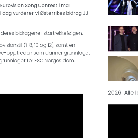
 Eurovision Song Contest i mai
I dag vurderer vi Østerrikes bidrag JJ
deres bidragene i startrekkefølgen.
sionstil (1-8, 10 og 12), samt en
et live-opptreden som danner grunnlaget
runnlaget for ESC Norges dom.
2026: Alle 