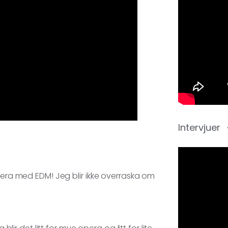
Intervjuer
opera med EDM! Jeg blir ikke overraska om