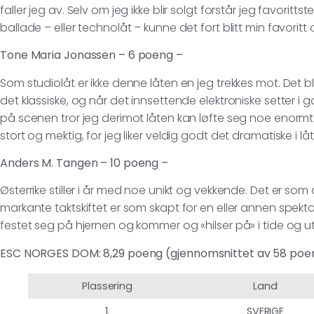
faller jeg av. Selv om jeg ikke blir solgt forstår jeg favori
ballade – eller technolåt – kunne det fort blitt min favoritt
Tone Maria Jonassen – 6 poeng –
Som studiolåt er ikke denne låten en jeg trekkes mot. Det b
det klassiske, og når det innsettende elektroniske setter i ga
på scenen tror jeg derimot låten kan løfte seg noe enormt 
stort og mektig, for jeg liker veldig godt det dramatiske i lå
Anders M. Tangen – 10 poeng –
Østerrike stiller i år med noe unikt og vekkende. Det er som 
markante taktskiftet er som skapt for en eller annen spek
festet seg på hjernen og kommer og «hilser på» i tide og ut
ESC NORGES DOM: 8,29 poeng
(gjennomsnittet av 58 poe
Plassering
Land
1.
SVERIGE