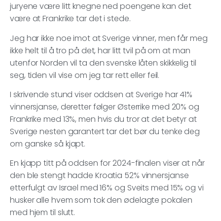
juryene være litt knegne ned poengene kan det
være at Frankrike tar det i stede.
Jeg har ikke noe imot at Sverige vinner, men får meg
ikke helt til å tro på det, har litt tvil på om at man
utenfor Norden vil ta den svenske låten skikkelig til
seg, tiden vil vise om jeg tar rett eller feil.
I skrivende stund viser oddsen at Sverige har 41%
vinnersjanse, deretter følger Østerrike med 20% og
Frankrike med 13%, men hvis du tror at det betyr at
Sverige nesten garantert tar det bør du tenke deg
om ganske så kjapt.
En kjapp titt på oddsen for 2024-finalen viser at når
den ble stengt hadde Kroatia 52% vinnersjanse
etterfulgt av Israel med 16% og Sveits med 15% og vi
husker alle hvem som tok den ødelagte pokalen
med hjem til slutt.