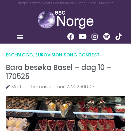
Norges største nyhetsside for Melodi Grand Prix og Eurovision
ESC-BLOGG
,
EUROVISION SONG CONTEST
Bara besøka Basel – dag 10 –
170525
Morten Thomassen
mai 17, 2025
06:47