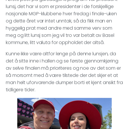
lunsj, det har vi som er presidenter i de forskjellige
nasjonale MGP-klubbene hver fredag i finale-uken
og dette året var intet unntak, så da fikk man en
hyggelig prat med andre med samme verv som
meg og litt lunsj som jeg vil tro var betalt av Basel
kommune, litt valuta for oppholdet der altså.
Kunne ikke være altfor lenge på denne lunsjen, da
det å sitte inne i hallen og se første gjennomkjøring
av selve finalen må prioriteres og noe av det som er
så morsomt med å være tilstede der det skjer et at
man helt uforvarende dumper borti et kjent ansikt fra
tidligere tider.