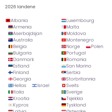
2026 landene
Albania
Luxembourg
Armenia
Malta
Aserbajdsjan
Moldova
Australia
Montenegro
Belgia
Norge
Polen
Bulgaria
Portugal
Danmark
Romania
Estland
San Marino
Finland
Serbia
Georgia
Storbritannia
Hellas
Israel
Sveits
Italia
Sverige
Kroatia
Tsjekkia
Kypros
Tyskland
Latvia
Østerrike