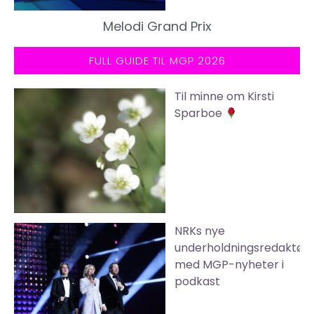
Melodi Grand Prix
FULL GUIDE TIL MGP 2026
Til minne om Kirsti
Sparboe
NRKs nye
underholdningsredaktør
med MGP-nyheter i
podkast