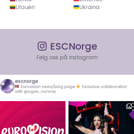
Litauen
Ukraina
ESCNorge
Følg oss på Instagram
escnorge
Eurovision news/blog page
Exclusive collaboration
with @ogae_norway