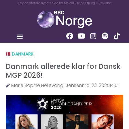
Norges største nyhetsside for Melodi Grand Prix og Eurovision
DANMARK
Danmark allerede klar for Dansk
MGP 2026!
Marie Sophie Hellevang-Jensen
mai 23, 2025
14:51