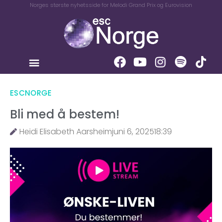
Norges største nyhetsside for Melodi Grand Prix og Eurovision
ESCNORGE
Bli med å bestem!
Heidi Elisabeth Aarsheim
juni 6, 2025
18:39