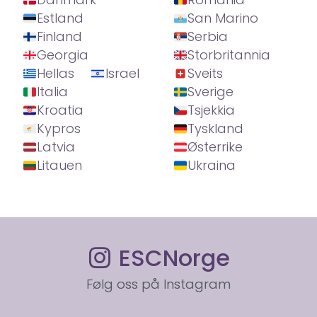
Estland
San Marino
Finland
Serbia
Georgia
Storbritannia
Hellas
Israel
Sveits
Italia
Sverige
Kroatia
Tsjekkia
Kypros
Tyskland
Latvia
Østerrike
Litauen
Ukraina
ESCNorge
Følg oss på Instagram