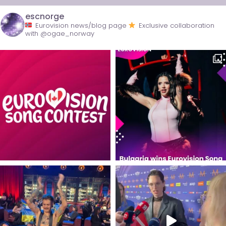
escnorge
Eurovision news/blog page
Exclusive collaboration
with @ogae_norway