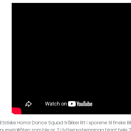
Etstiske Horror Dance Squad tråkker litt i sporene til finske
numetallåten som ble nr. 2 i lytteravstemninga blant hele 20