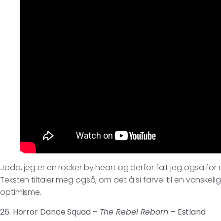
Joda, jeg er en rocker by heart og derfor falt jeg også for
Teksten tiltaler meg også, om det å si farvel til en vanskel
optimisme.
26. Horror Dance Squad –
The Rebel Reborn
– Estland