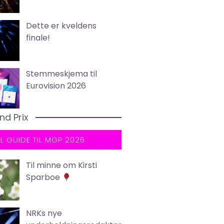
Dette er kveldens
finale!
Stemmeskjema til
Eurovision 2026
nd Prix
LL GUIDE TIL MGP 2026
Til minne om Kirsti
Sparboe
NRKs nye