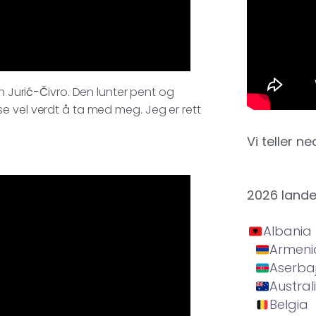
n Juri
ć-Č
ivro. Den lunter pent og
e vel verdt å ta med meg. Jeg er rett
Vi teller ne
2026 land
Albania
Armeni
Aserba
Austral
Belgia