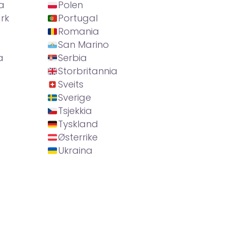
a
Polen
rk
Portugal
Romania
San Marino
a
Serbia
Storbritannia
Sveits
Sverige
Tsjekkia
Tyskland
Østerrike
Ukraina