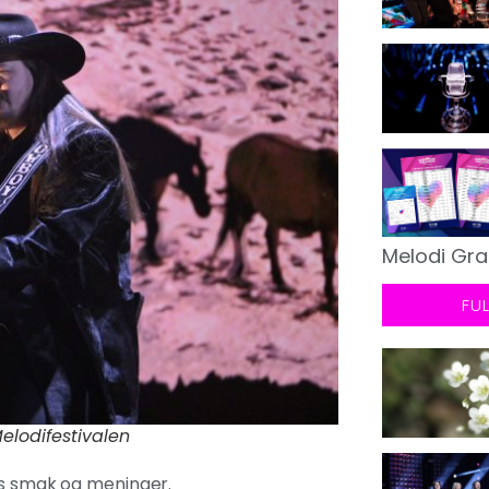
Melodi Gra
FU
Melodifestivalen
ens smak og meninger.