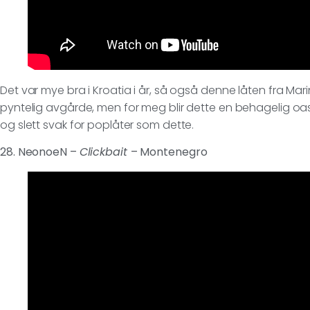
Det var mye bra i Kroatia i år, så også denne låten fra Mari
pyntelig avgårde, men for meg blir dette en behagelig oas
og slett svak for poplåter som dette.
28. NeonoeN –
Clickbait
– Montenegro