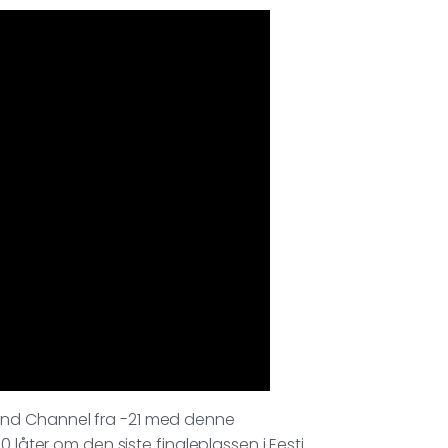
 Blind Channel fra -21 med denne
 låter om den siste finaleplassen i Eesti