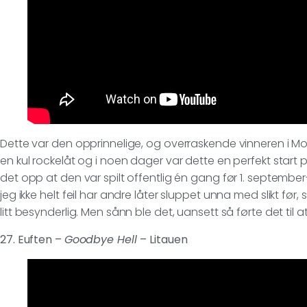
Dette var den opprinnelige, og overraskende vinneren i
en kul rockelåt og i noen dager var dette en perfekt sta
det opp at den var spilt offentlig én gang før 1. september
jeg ikke helt feil har andre låter sluppet unna med slikt før, 
litt besynderlig. Men sånn ble det, uansett så førte det til 
27. Euften –
Goodbye Hell
– Litauen