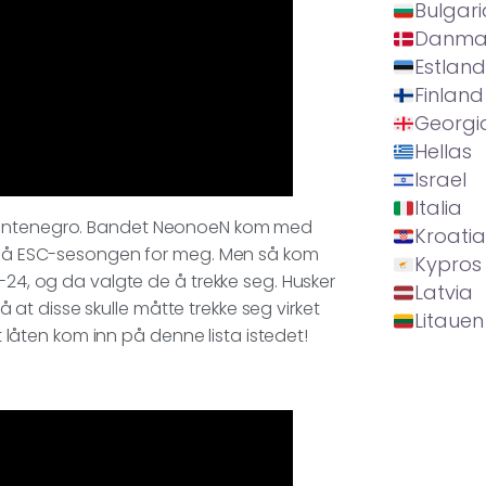
Bulgari
Danma
Estland
Finland
Georgi
Hellas
Israel
Italia
 Montenegro. Bandet NeonoeN kom med
Kroatia
rt på ESC-sesongen for meg. Men så kom
Kypros
-24, og da valgte de å trekke seg. Husker
Latvia
så at disse skulle måtte trekke seg virket
Litauen
at låten kom inn på denne lista istedet!