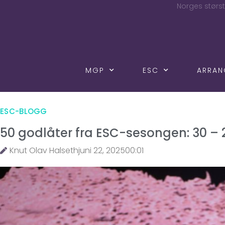
Norges størst
MGP
ESC
ARRA
ESC-BLOGG
50 godlåter fra ESC-sesongen: 30 – 
Knut Olav Halseth
juni 22, 2025
00:01