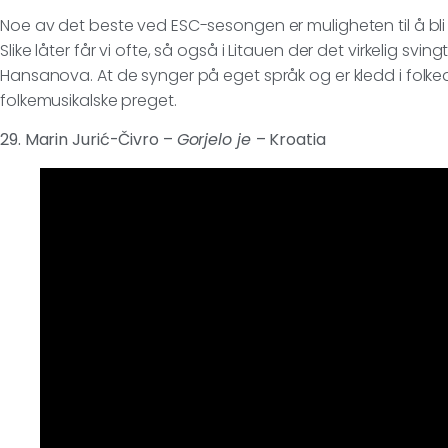
Noe av det beste ved ESC-sesongen er muligheten til å bli 
Slike låter får vi ofte, så også i Litauen der det virkelig sv
Hansanova. At de synger på eget språk og er kledd i folked
folkemusikalske preget.
29. Marin Jurić-Čivro –
Gorjelo je
– Kroatia