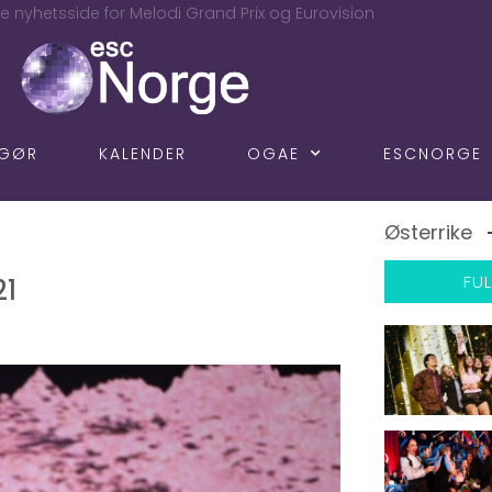
e nyhetsside for Melodi Grand Prix og Eurovision
NGØR
KALENDER
OGAE
ESCNORGE
Østerrike
FUL
21