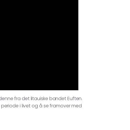
 denne fra det litauiske bandet Euften.
ig periode i livet og å se framover med