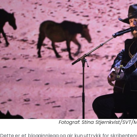
Fotograf: Stina Stjernkvist/SVT/
Dette er et blogginnlegg og gir kun uttrykk for skribent