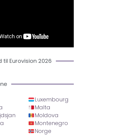
d til Eurovision 2026
ene
Luxembourg
a
Malta
jdsjan
Moldova
ia
Montenegro
Norge