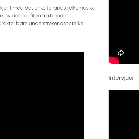
kjent med det enkelte lands folkemusikk.
ingte av denne låten fra bandet
rakter bare understreker det sterke
Intervjuer