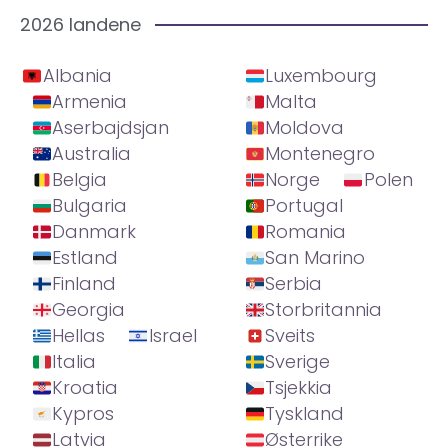
2026 landene
Albania
Luxembourg
Armenia
Malta
Aserbajdsjan
Moldova
Australia
Montenegro
Belgia
Norge
Polen
Bulgaria
Portugal
Danmark
Romania
Estland
San Marino
Finland
Serbia
Georgia
Storbritannia
Hellas
Israel
Sveits
Italia
Sverige
Kroatia
Tsjekkia
Kypros
Tyskland
Latvia
Østerrike