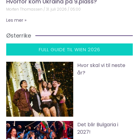
Hvorfor kom Ukraina på 9.plass?
Morten Thomassen
31. juli 2026
05:00
Les mer »
Østerrike
FULL GUIDE TIL WIEN 2026
Hvor skal vi til neste
år?
Det blir Bulgaria i
2027!