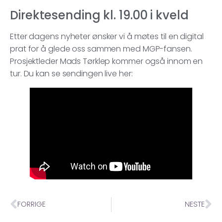
Direktesending kl. 19.00 i kveld
Etter dagens nyheter ønsker vi å møtes til en digital
prat for å glede oss sammen med MGP-fansen.
Prosjektleder Mads Tørklep kommer også innom en
tur. Du kan se sendingen live her:
FORRIGE
NESTE