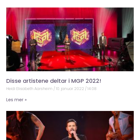
Disse artistene deltar i MGP 2022!
Heidi Elisabeth Aarsheim
10. januar 2022
14:08
Les mer »