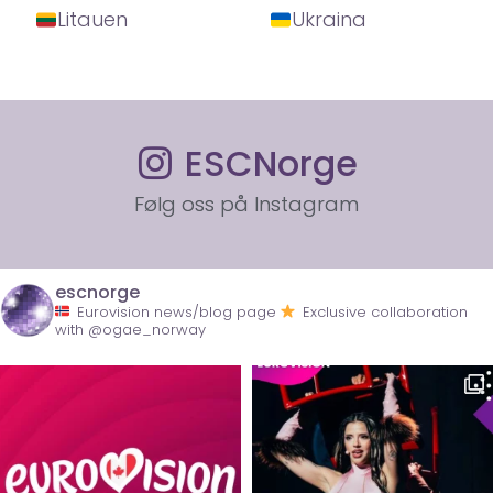
Litauen
Ukraina
ESCNorge
Følg oss på Instagram
escnorge
Eurovision news/blog page
Exclusive collaboration
with @ogae_norway