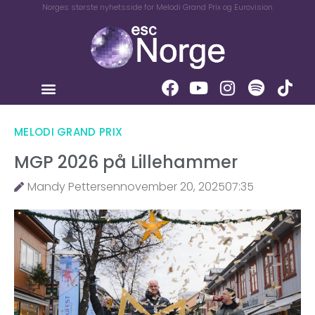
Norges største nyhetsside for Melodi Grand Prix og Eurovision
MELODI GRAND PRIX
MGP 2026 på Lillehammer
Mandy Pettersen
november 20, 2025
07:35