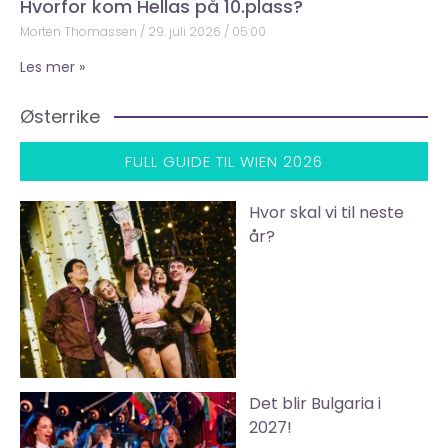
Hvorfor kom Hellas på 10.plass?
Morten Thomassen
29. juli 2026
05:00
Les mer »
Østerrike
FULL GUIDE TIL WIEN 2026
Hvor skal vi til neste
år?
Det blir Bulgaria i
2027!