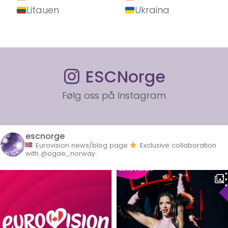
Litauen
Ukraina
ESCNorge
Følg oss på Instagram
escnorge
Eurovision news/blog page
Exclusive collaboration
with @ogae_norway