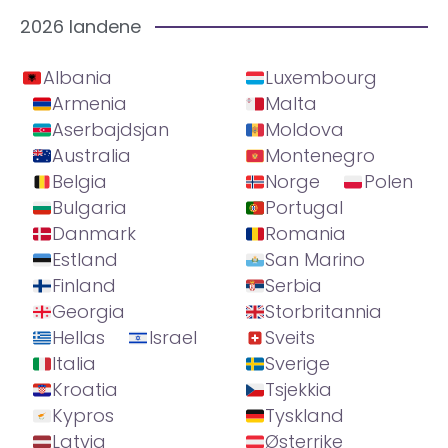
2026 landene
Albania
Luxembourg
Armenia
Malta
Aserbajdsjan
Moldova
Australia
Montenegro
Belgia
Norge
Polen
Bulgaria
Portugal
Danmark
Romania
Estland
San Marino
Finland
Serbia
Georgia
Storbritannia
Hellas
Israel
Sveits
Italia
Sverige
Kroatia
Tsjekkia
Kypros
Tyskland
Latvia
Østerrike