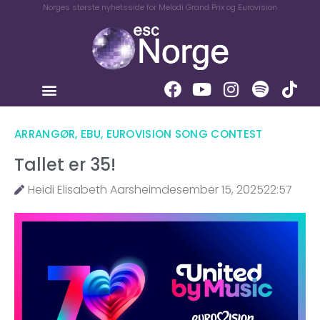
Norges største nyhetsside for Melodi Grand Prix og Eurovision
ARRANGØR
,
EBU
,
EUROVISION SONG CONTEST
Tallet er 35!
Heidi Elisabeth Aarsheim
desember 15, 2025
22:57