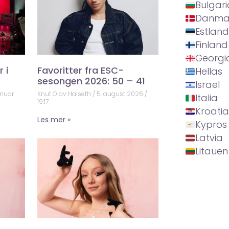
Bulgari
Danma
Estland
Finland
Georgi
 i
Favoritter fra ESC-
Hellas
sesongen 2026: 50 – 41
Israel
anuar
Knut Olav Halseth
5. august 2026
Italia
19:17
Kroatia
Les mer »
Kypros
Latvia
Litauen