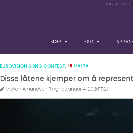
Norges størst
MGP
ESC
ARRA
EUROVISION SONG CONTEST
,
MALTA
Disse låtene kjemper om å represen
Marion Amundsen Ringnes
januar 4, 2026
17:21