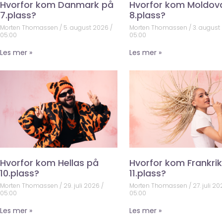
Hvorfor kom Danmark på
Hvorfor kom Moldov
7.plass?
8.plass?
Morten Thomassen
5. august 2026
Morten Thomassen
3. august
05:00
05:00
Les mer »
Les mer »
Hvorfor kom Hellas på
Hvorfor kom Frankri
10.plass?
11.plass?
Morten Thomassen
29. juli 2026
Morten Thomassen
27. juli 2
05:00
05:00
Les mer »
Les mer »