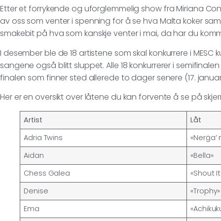
Etter et forrykende og uforglemmelig show fra Miriana Co
av oss som venter i spenning for å se hva Malta koker sa
smakebit på hva som kanskje venter i mai, da har du kommet
I desember ble de 18 artistene som skal konkurrere i MESC k
sangene også blitt sluppet. Alle 18 konkurrerer i semifinalen 1
finalen som finner sted allerede to dager senere (17. januar
Her er en oversikt over låtene du kan forvente å se på skje
Artist
Låt
Adria Twins
«Nerġa’
Aidan
«Bella»
Chess Galea
«Shout I
Denise
«Trophy»
Ema
«Achikuku