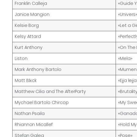
Franklin Calleja
«Guide 
Janice Mangion
«Univers
Kelsie Borg
«Let a Gi
Kelsy Attard
«Perfect
Kurt Anthony
«On The 
Liston
«Mela»
Mark Anthony Bartolo
«Mument
Matt Blxck
«Ejja lej
Matthew Cilia and The AfterParty
«Brutalit
Mychael Bartolo Chircop
«My Swe
Nathan Psaila
«Ganado
Rhiannon Micallef
«Hold My
Stefan Galea
«Pose»