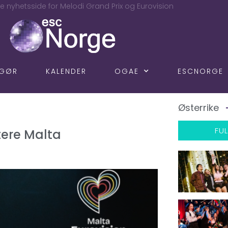
e nyhetsside for Melodi Grand Prix og Eurovision
NGØR
KALENDER
OGAE
ESCNORGE
Østerrike
FUL
tere Malta