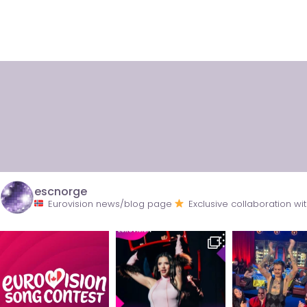
escnorge
Eurovision news/blog page
Exclusive collaboration 