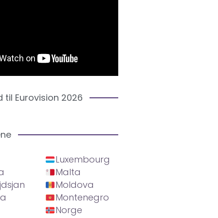
d til Eurovision 2026
ene
Luxembourg
a
Malta
jdsjan
Moldova
ia
Montenegro
Norge