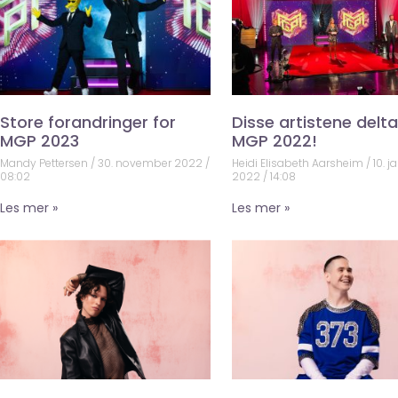
Store forandringer for
Disse artistene deltar
MGP 2023
MGP 2022!
Mandy Pettersen
30. november 2022
Heidi Elisabeth Aarsheim
10. j
08:02
2022
14:08
Les mer »
Les mer »