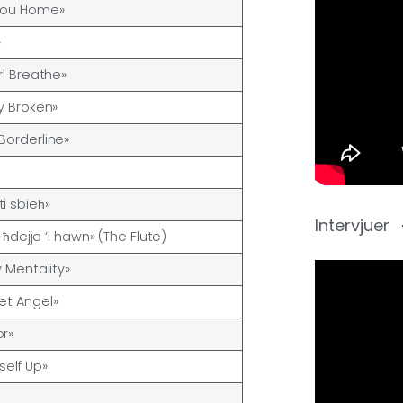
You Home»
»
rl Breathe»
ly Broken»
Borderline»
i sbieħ»
Intervjuer
ja ħdejja ‘l hawn» (The Flute)
y Mentality»
et Angel»
r»
self Up»