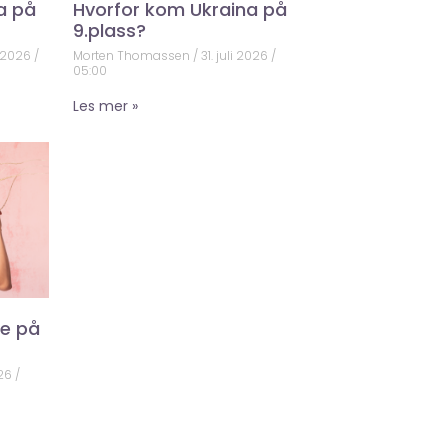
a på
Hvorfor kom Ukraina på
9.plass?
 2026
Morten Thomassen
31. juli 2026
05:00
Les mer »
ke på
026