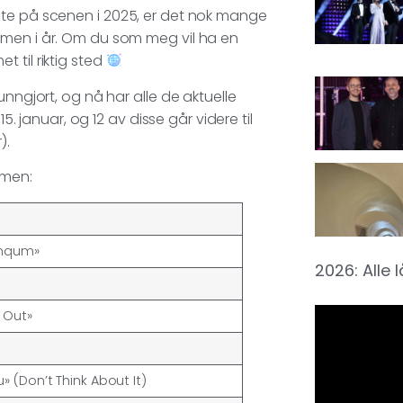
nte på scenen i 2025, er det nok mange
mmen i år. Om du som meg vil ha en
 til riktig sted
unngjort, og nå har alle de aktuelle
5. januar, og 12 av disse går videre til
).
rmen:
 nqum»
2026: Alle 
t Out»
» (Don’t Think About It)