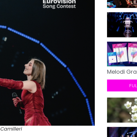
Melodi Gra
FU
 Camilleri