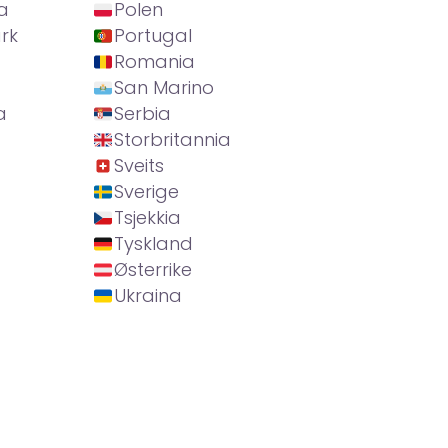
a
Polen
rk
Portugal
Romania
San Marino
a
Serbia
Storbritannia
Sveits
Sverige
Tsjekkia
Tyskland
Østerrike
Ukraina