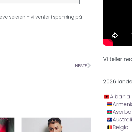
ve seieren – vi venter i spenning på
Vi teller ne
NESTE
2026 land
Albania
Armeni
Aserba
Austral
Belgia