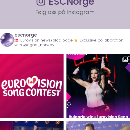
ESCNorge
Følg oss på Instagram
escnorge
Eurovision news/blog page
Exclusive collaboration
with @ogae_norway