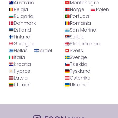
Australia
Montenegro
Belgia
Norge
Polen
Bulgaria
Portugal
Danmark
Romania
Estland
San Marino
Finland
Serbia
Georgia
Storbritannia
Hellas
Israel
Sveits
Italia
Sverige
Kroatia
Tsjekkia
Kypros
Tyskland
Latvia
Østerrike
Litauen
Ukraina