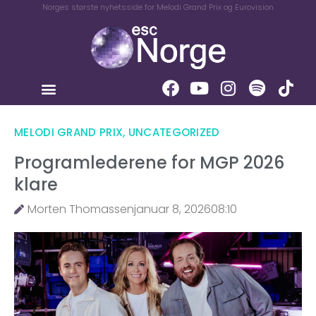
Norges største nyhetsside for Melodi Grand Prix og Eurovision
MELODI GRAND PRIX
,
UNCATEGORIZED
Programlederene for MGP 2026
klare
Morten Thomassen
januar 8, 2026
08:10