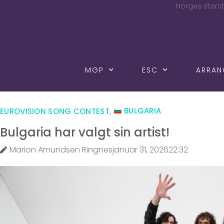
Norges størst
MGP
ESC
ARRA
EUROVISION SONG CONTEST
,
BULGARIA
Bulgaria har valgt sin artist!
Marion Amundsen Ringnes
januar 31, 2026
22:32