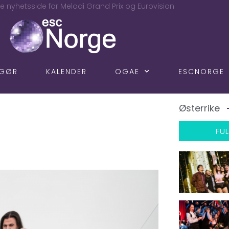
e nyhetsside for Melodi Grand Prix og Eurovision
NGØR
KALENDER
OGAE
ESCNORGE
Østerrike
FUL