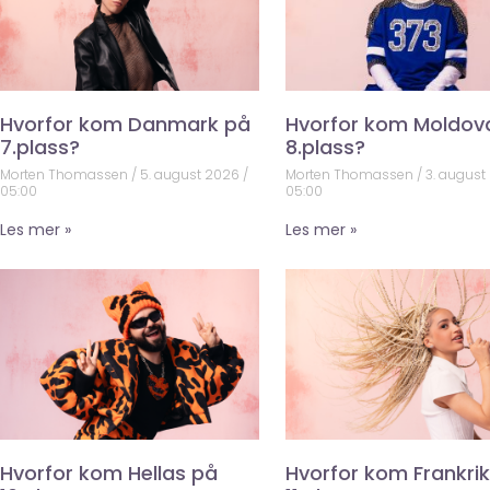
Hvorfor kom Danmark på
Hvorfor kom Moldov
7.plass?
8.plass?
Morten Thomassen
5. august 2026
Morten Thomassen
3. august
05:00
05:00
Les mer »
Les mer »
Hvorfor kom Hellas på
Hvorfor kom Frankri