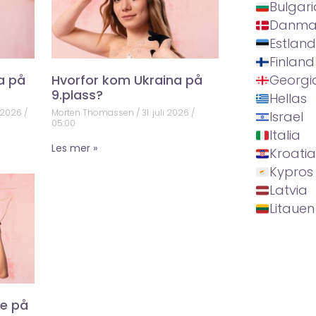
Bulgari
Danma
Estland
Finland
a på
Hvorfor kom Ukraina på
Georgi
9.plass?
Hellas
 2026
Morten Thomassen
31. juli 2026
Israel
05:00
Italia
Les mer »
Kroatia
Kypros
Latvia
Litauen
ke på