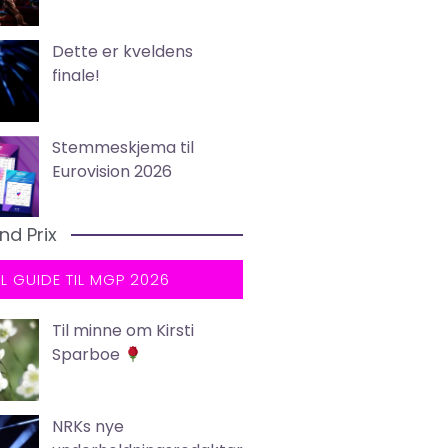
Dette er kveldens
finale!
Stemmeskjema til
Eurovision 2026
nd Prix
LL GUIDE TIL MGP 2026
Til minne om Kirsti
Sparboe
NRKs nye