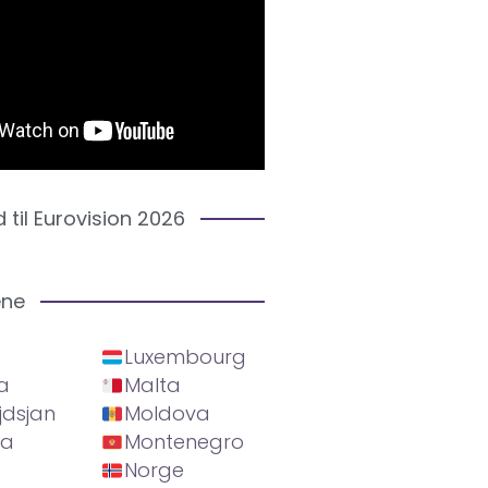
d til Eurovision 2026
ene
Luxembourg
a
Malta
jdsjan
Moldova
ia
Montenegro
Norge