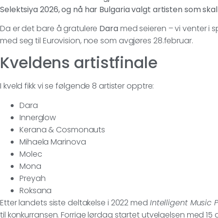
Selektsiya 2026, og nå har Bulgaria valgt artisten som ska
Da er det bare å gratulere
Dara
med seieren – vi venter i 
med seg til Eurovision, noe som avgjøres 28.februar.
Kveldens artistfinale
I kveld fikk vi se følgende 8 artister opptre:
Dara
Innerglow
Kerana & Cosmonauts
Mihaela Marinova
Molec
Mona
Preyah
Roksana
Etter landets siste deltakelse i 2022 med
Intelligent Music 
til konkurransen. Forrige lørdag startet utvelgelsen med 15 ar