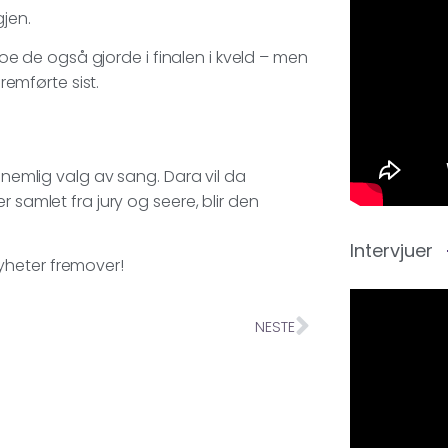
gjen.
 noe de også gjorde i finalen i kveld – men
emførte sist.
 nemlig valg av sang. Dara vil da
 samlet fra jury og seere, blir den
Intervjuer
yheter fremover!
NESTE