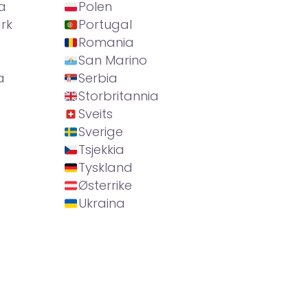
a
Polen
rk
Portugal
Romania
San Marino
a
Serbia
Storbritannia
Sveits
Sverige
Tsjekkia
Tyskland
Østerrike
Ukraina