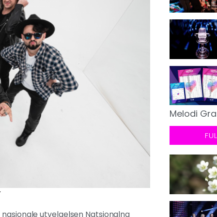
Melodi Gra
FU
v
 nasjonale utvelgelsen Natsionalna