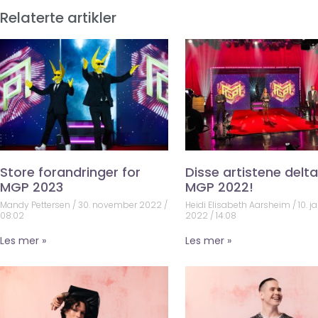
Relaterte artikler
Store forandringer for
Disse artistene deltar
MGP 2023
MGP 2022!
Mandy Pettersen
30. november 2022
Heidi Elisabeth Aarsheim
10. j
08:02
2022
14:08
Les mer »
Les mer »