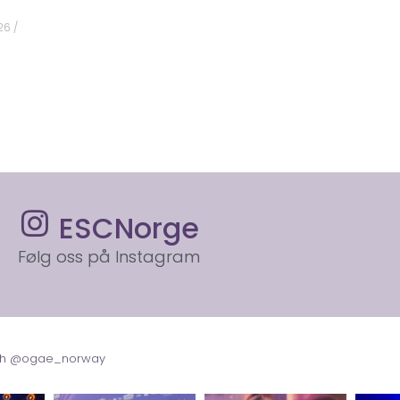
026
ESCNorge
Følg oss på Instagram
with @ogae_norway