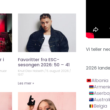
Vi teller ne
 i
Favoritter fra ESC-
sesongen 2026: 50 – 41
2026 land
anuar
Knut Olav Halseth
5. august 2026
19:17
Albania
Les mer »
Armeni
Aserba
Austral
Belgia