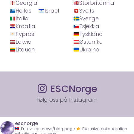
Georgia
Storbritannia
Hellas
Israel
Sveits
Italia
Sverige
Kroatia
Tsjekkia
Kypros
Tyskland
Latvia
Østerrike
Litauen
Ukraina
ESCNorge
Følg oss på Instagram
escnorge
Eurovision news/blog page
Exclusive collaboration
with @ogae_norway