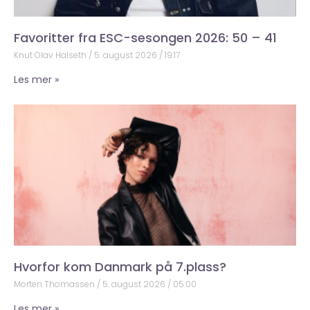
Favoritter fra ESC-sesongen 2026: 50 – 41
Knut Olav Halseth
5. august 2026
19:17
Les mer »
Hvorfor kom Danmark på 7.plass?
Morten Thomassen
5. august 2026
05:00
Les mer »