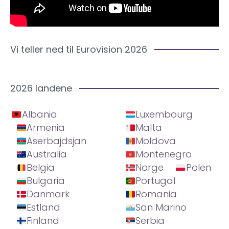
Vi teller ned til Eurovision 2026
2026 landene
Albania
Luxembourg
Armenia
Malta
Aserbajdsjan
Moldova
Australia
Montenegro
Belgia
Norge
Polen
Bulgaria
Portugal
Danmark
Romania
Estland
San Marino
Finland
Serbia