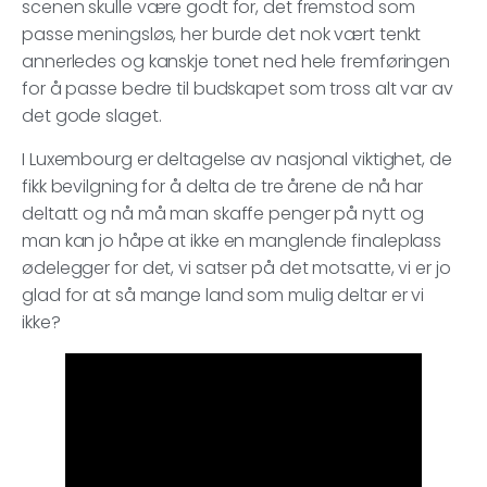
scenen skulle være godt for, det fremstod som
passe meningsløs, her burde det nok vært tenkt
annerledes og kanskje tonet ned hele fremføringen
for å passe bedre til budskapet som tross alt var av
det gode slaget.
I Luxembourg er deltagelse av nasjonal viktighet, de
fikk bevilgning for å delta de tre årene de nå har
deltatt og nå må man skaffe penger på nytt og
man kan jo håpe at ikke en manglende finaleplass
ødelegger for det, vi satser på det motsatte, vi er jo
glad for at så mange land som mulig deltar er vi
ikke?