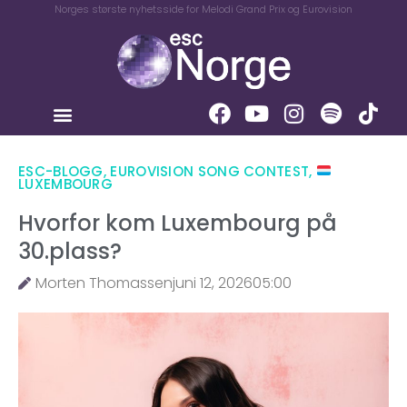
Norges største nyhetsside for Melodi Grand Prix og Eurovision
ESC-BLOGG
,
EUROVISION SONG CONTEST
,
LUXEMBOURG
Hvorfor kom Luxembourg på
30.plass?
Morten Thomassen
juni 12, 2026
05:00