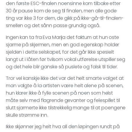
den første ESC-finalen noensinne kom tilbake etter
30 år pause kom de seg til finalen, men alle gode
ting var ikke 3 for dem, de gikk på ikke-gå-til-finalen-
smellen og det sånn passe grundig også.
Ingen kan ta fra Eva Marija det faktum at hun oste
sjarme på skjermen, men en god egenskap holder
sjelden i dette selskapet, for det går ikke spesielt
langt ut i låten før tvilsom vokal utførelse utspiller seg
og det hele blir ganske så puslete og falsk til tider.
Tror vel kanskje ikke det var det helt smarte valget at
man valgte å la artisten være helt alene på scenen,
hun klarer ikke å fylle scenen på noen som helst
måte selv med flagrende gevanter og felespillet til
slutt sjarmerte ikke tilstrekkelig mange til at poengene
skulle strømme inn.
Ikke skjønner jeg helt hva all den løpingen rundt på