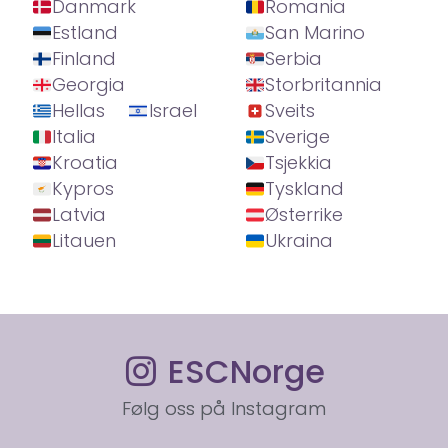
Danmark
Romania
Estland
San Marino
Finland
Serbia
Georgia
Storbritannia
Hellas
Israel
Sveits
Italia
Sverige
Kroatia
Tsjekkia
Kypros
Tyskland
Latvia
Østerrike
Litauen
Ukraina
ESCNorge
Følg oss på Instagram