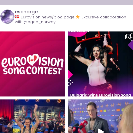
escnorge
Eurovision news/blog page
Exclusive collaboration
with @ogae_norway