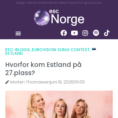
Norges største nyhetsside for Melodi Grand Prix og Eurovision
ESC-BLOGG
,
EUROVISION SONG CONTEST
,
ESTLAND
Hvorfor kom Estland på
27.plass?
Morten Thomassen
juni 19, 2026
05:00