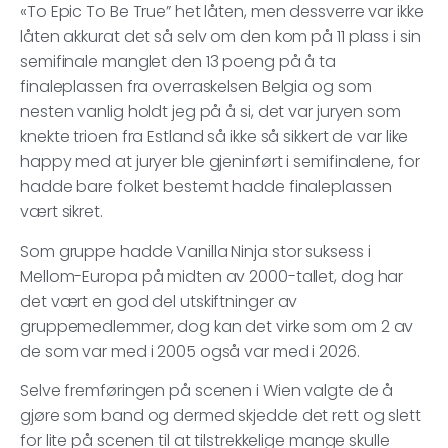
«To Epic To Be True” het låten, men dessverre var ikke
låten akkurat det så selv om den kom på 11 plass i sin
semifinale manglet den 13 poeng på å ta
finaleplassen fra overraskelsen Belgia og som
nesten vanlig holdt jeg på å si, det var juryen som
knekte trioen fra Estland så ikke så sikkert de var like
happy med at juryer ble gjeninført i semifinalene, for
hadde bare folket bestemt hadde finaleplassen
vært sikret.
Som gruppe hadde Vanilla Ninja stor suksess i
Mellom-Europa på midten av 2000-tallet, dog har
det vært en god del utskiftninger av
gruppemedlemmer, dog kan det virke som om 2 av
de som var med i 2005 også var med i 2026.
Selve fremføringen på scenen i Wien valgte de å
gjøre som band og dermed skjedde det rett og slett
for lite på scenen til at tilstrekkelige mange skulle