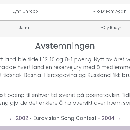
Lynn Chircop
«To Dream Again»
Jemini
«Cry Baby»
Avstemningen
 land ble tildelt 12, 10 og 8-1 poeng. Nytt av året 
 hadde hvert land en reservejury med 8 medlemmer
t tidsnok. Bosnia-Hercegovina og Russland fikk br
st poeng til enhver tid øverst på poengtavlen. Tid
ng gjorde det enklere å ha oversikt over hvem so
← 2002
• Eurovision Song Contest •
2004 →