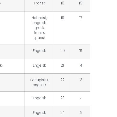
»
Fransk
18
19
Hebraisk,
19
17
engelsk,
gresk,
fransk,
spansk
Engelsk
20
15
k»
Engelsk
21
14
Portugisisk,
22
13
engelsk
Engelsk
23
7
Engelsk
24
5