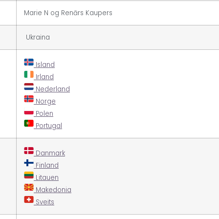
Marie N og Renārs Kaupers
Ukraina
Island
Irland
Nederland
Norge
Polen
Portugal
Danmark
Finland
Litauen
Makedonia
Sveits