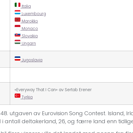
Italia
Luxembourg
Marokko
Monaco
Slovakia
Ungarn
Jugoslavia
«Everyway That I Can» av Sertab Erener
Tyrkia
48. utgaven av Eurovision Song Contest. Island, Ir
 i antall deltakerland, 26, og færre land enn tidlig