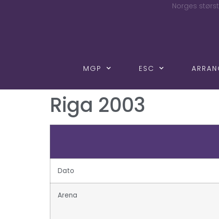
Norges størst
MGP
ESC
ARRA
Riga 2003
Dato
Arena