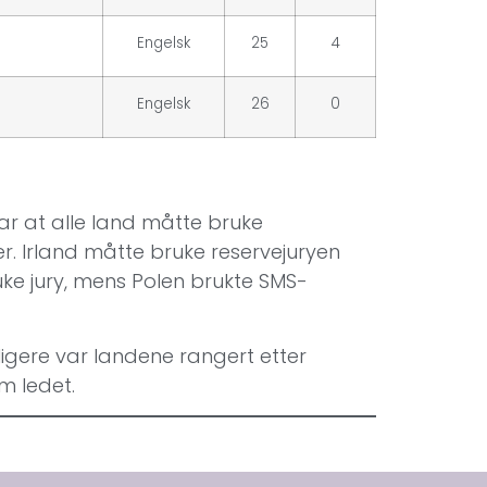
Engelsk
25
4
Engelsk
26
0
var at alle land måtte bruke
. Irland måtte bruke reservejuryen
uke jury, mens Polen brukte SMS-
ligere var landene rangert etter
m ledet.