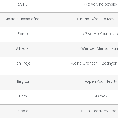
t.A.T.u.
«Ne ver’, ne boysia»
Jostein Hasselgård
«I’m Not Afraid to Move
Fame
«Give Me Your Love
Alf Poier
«Weil der Mensch zähl
Ich Troje
«Keine Grenzen – Żadnych 
Birgitta
«Open Your Heart»
Beth
«Dime»
Nicola
«Don’t Break My Hear