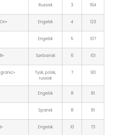
Russisk
3
164
 On»
Engelsk
4
123
»
Engelsk
5
107
t»
Sørbairisk
6
101
granic»
Tysk, polsk,
7
90
russisk
Engelsk
8
81
Spansk
8
81
t»
Engelsk
10
73