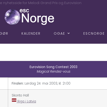
e nyhetsside for Melodi Grand Prix og Eurovision
NGØR
KALENDER
OGAE
ESCNORGE
Eurovision Song Contest 2003
Magical Rendez-vous
Finalen:
Lørdag 24. mai 2003, kl. 21.00
Skonto Hall
Riga i Latvia