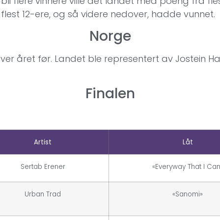
 bli flere vinnere ville det landet med poeng fra fle
 flest 12-ere, og så videre nedover, hadde vunnet.
Norge
 over året før. Landet ble representert av Jostein
Finalen
Artist
Låt
Sertab Erener
«Everyway That I Can
Urban Trad
«Sanomi»