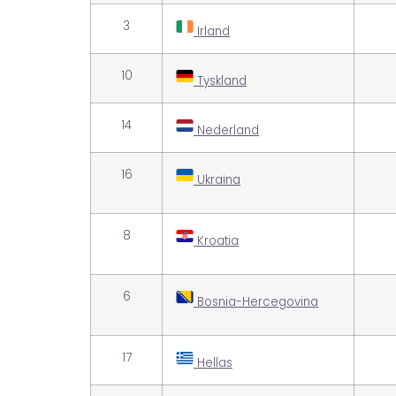
3
Irland
10
Tyskland
14
Nederland
16
Ukraina
8
Kroatia
6
Bosnia-Hercegovina
17
Hellas