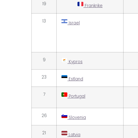
19
Frankrike
13
Israel
9
Kypros
23
Estland
7
Portugal
26
Slovenia
21
Latvia