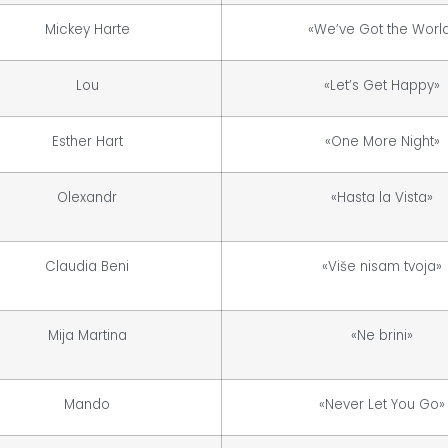
Mickey Harte
«We’ve Got the Worl
Lou
«Let’s Get Happy»
Esther Hart
«One More Night»
Olexandr
«Hasta la Vista»
Claudia Beni
«Više nisam tvoja»
Mija Martina
«Ne brini»
Mando
«Never Let You Go»