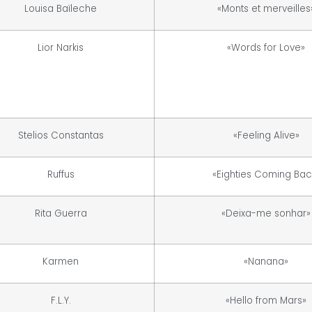
Louisa Baïleche
«Monts et merveilles
Lior Narkis
«Words for Love»
Stelios Constantas
«Feeling Alive»
Ruffus
«Eighties Coming Bac
Rita Guerra
«Deixa-me sonhar»
Karmen
«Nanana»
F.L.Y.
«Hello from Mars»