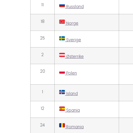
11
Russland
18
Norge
25
Sverige
2
Østerrike
20
Polen
1
Island
12
Spania
24
Romania