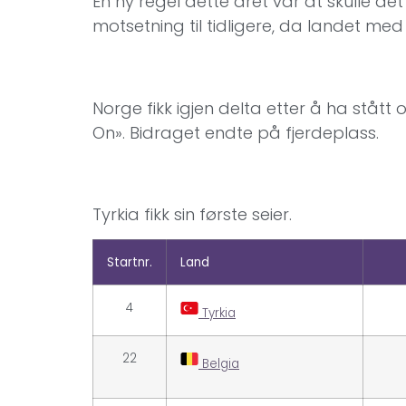
En ny regel dette året var at skulle det
motsetning til tidligere, da landet med
Norge fikk igjen delta etter å ha stått
On». Bidraget endte på fjerdeplass.
Tyrkia fikk sin første seier.
Startnr.
Land
4
Tyrkia
22
Belgia