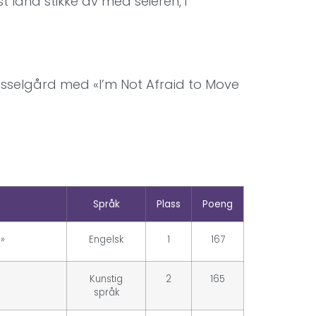
st land stikke av med seieren, i
 Hasselgård med «I’m Not Afraid to Move
Språk
Plass
Poeng
»
Engelsk
1
167
Kunstig
2
165
språk