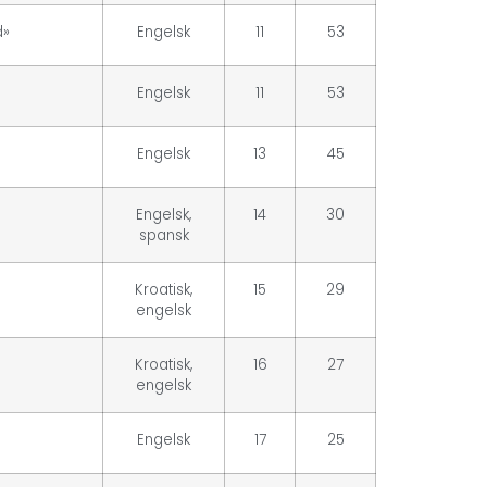
d»
Engelsk
11
53
Engelsk
11
53
Engelsk
13
45
Engelsk,
14
30
spansk
Kroatisk,
15
29
engelsk
Kroatisk,
16
27
engelsk
Engelsk
17
25