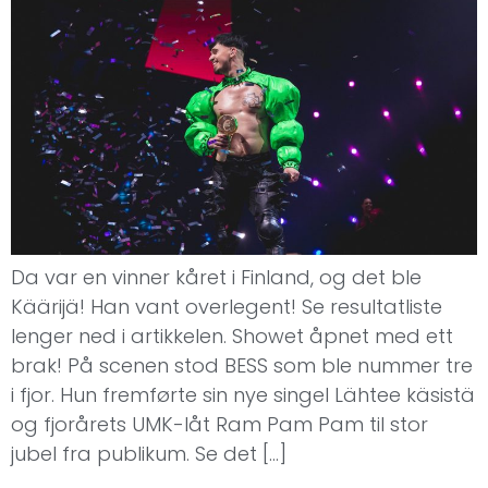
Da var en vinner kåret i Finland, og det ble
Käärijä! Han vant overlegent! Se resultatliste
lenger ned i artikkelen. Showet åpnet med ett
brak! På scenen stod BESS som ble nummer tre
i fjor. Hun fremførte sin nye singel Lähtee käsistä
og fjorårets UMK-låt Ram Pam Pam til stor
jubel fra publikum. Se det […]