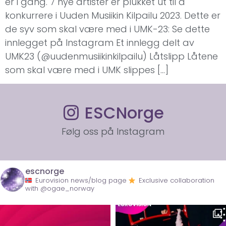
er i gang. 7 nye artister er plukket ut til å
konkurrere i Uuden Musiikin Kilpailu 2023. Dette er
de syv som skal være med i UMK-23: Se dette
innlegget på Instagram Et innlegg delt av
UMK23 (@uudenmusiikinkilpailu) Låtslipp Låtene
som skal være med i UMK slippes […]
ESCNorge
Følg oss på Instagram
escnorge
Eurovision news/blog page
Exclusive collaboration
with @ogae_norway