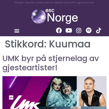
Norges største nyhetsside for Melodi Grand Prix og Eurovision
Stikkord:
Kuumaa
UMK byr på stjernelag av
gjesteartister!