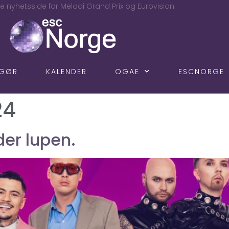
e nyhetsside for Melodi Grand Prix og Eurovision
NGØR
KALENDER
OGAE
ESCNORGE
24
er lupen.