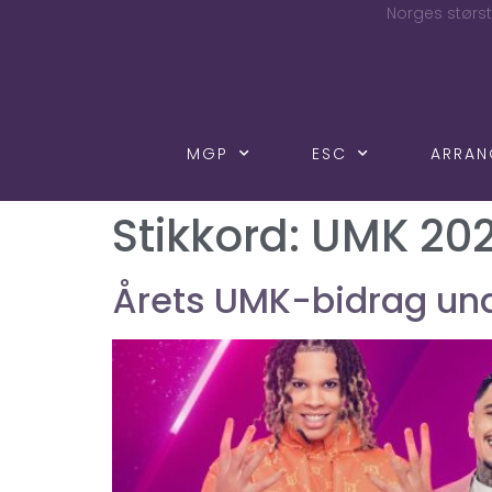
Norges størst
MGP
ESC
ARRA
Stikkord:
UMK 20
Årets UMK-bidrag und