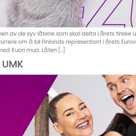
nen av de syv låtene som skal delta i årets finske
rere om å bli Finlands representant i årets Eurovi
med Kuori mua. Låten […]
i UMK