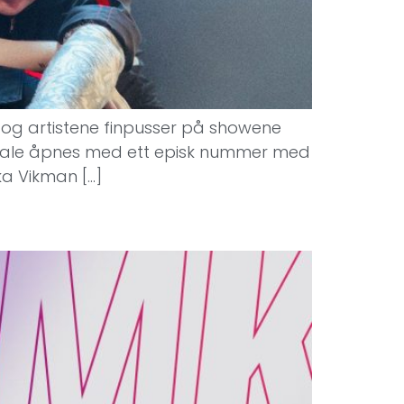
g og artistene finpusser på showene
s finale åpnes med ett episk nummer med
ka Vikman […]