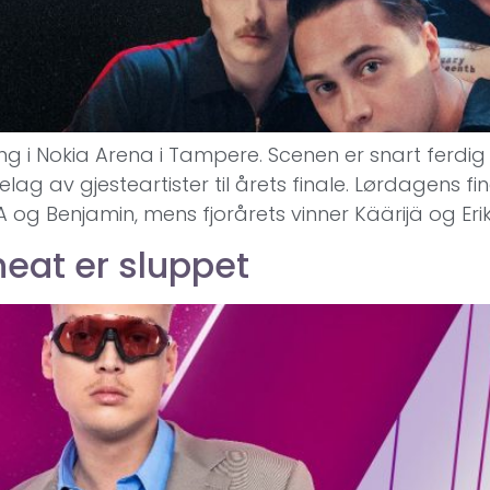
gang i Nokia Arena i Tampere. Scenen er snart ferdi
rnelag av gjesteartister til årets finale. Lørdagen
og Benjamin, mens fjorårets vinner Käärijä og Eri
heat er sluppet