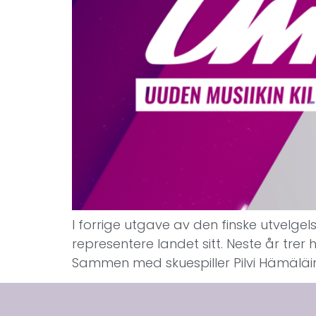
I forrige utgave av den finske utvelge
representere landet sitt. Neste år trer 
Sammen med skuespiller Pilvi Hämäläin