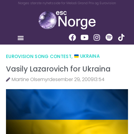
Norges største nyhetsside for Melodi Grand Prix og Eurovision
EUROVISION SONG CONTEST
,
UKRAINA
Vasily Lazarovich for Ukraina
Martine Olsemyr
desember 29, 2009
13:54