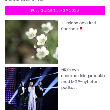
FULL GUIDE TIL MGP 2026
Til minne om Kirsti
Sparboe
NRKs nye
underholdningsredaktør
med MGP-nyheter i
podkast