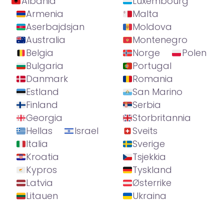
Albania
Luxembourg
Armenia
Malta
Aserbajdsjan
Moldova
Australia
Montenegro
Belgia
Norge
Polen
Bulgaria
Portugal
Danmark
Romania
Estland
San Marino
Finland
Serbia
Georgia
Storbritannia
Hellas
Israel
Sveits
Italia
Sverige
Kroatia
Tsjekkia
Kypros
Tyskland
Latvia
Østerrike
Litauen
Ukraina