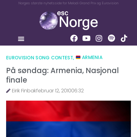
Norges største nyhetsside for Melodi Grand Prix og Eurovision
EUROVISION SONG CONTEST
,
ARMENIA
På søndag: Armenia, Nasjonal
finale
Eirik Finbak
februar 12, 2010
06:32