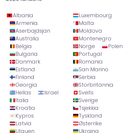
Albania
Luxembourg
Armenia
Malta
Aserbajdsjan
Moldova
Australia
Montenegro
Belgia
Norge
Polen
Bulgaria
Portugal
Danmark
Romania
Estland
San Marino
Finland
Serbia
Georgia
Storbritannia
Hellas
Israel
Sveits
Italia
Sverige
Kroatia
Tsjekkia
Kypros
Tyskland
Latvia
Østerrike
Litauen
Ukraina