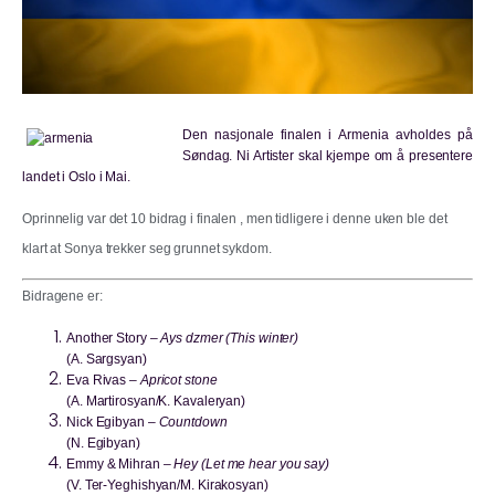
Den nasjonale finalen i Armenia avholdes på
Søndag. Ni Artister skal kjempe om å presentere
landet i Oslo i Mai.
Oprinnelig var det 10 bidrag i finalen , men tidligere i denne uken ble det
klart at Sonya trekker seg grunnet sykdom.
Bidragene er:
Another Story
–
Ays dzmer (This winter)
(A. Sargsyan)
Eva Rivas
–
Apricot stone
(A. Martirosyan/K. Kavaleryan)
Nick Egibyan
–
Countdown
(N. Egibyan)
Emmy & Mihran
–
Hey (Let me hear you say)
(V. Ter-Yeghishyan/M. Kirakosyan)