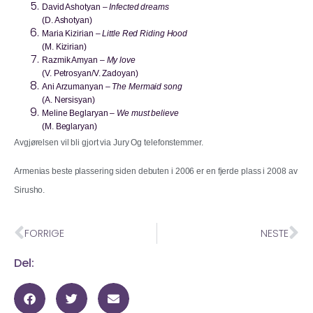
David Ashotyan
–
Infected dreams
(D. Ashotyan)
Maria Kizirian
–
Little Red Riding Hood
(M. Kizirian)
Razmik Amyan
–
My love
(V. Petrosyan/V. Zadoyan)
Ani Arzumanyan
–
The Mermaid song
(A. Nersisyan)
Meline Beglaryan
–
We must believe
(M. Beglaryan)
Avgjørelsen vil bli gjort via Jury Og telefonstemmer.
Armenias beste plassering siden debuten i 2006 er en fjerde plass i 2008 av
Sirusho.
FORRIGE
NESTE
Del: