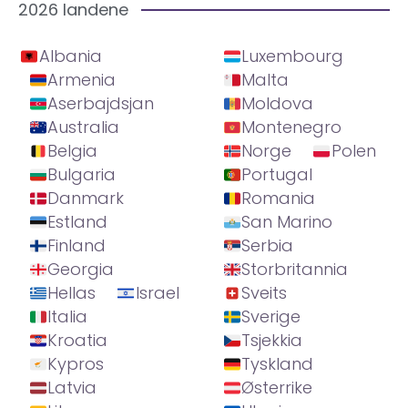
2026 landene
Albania
Luxembourg
Armenia
Malta
Aserbajdsjan
Moldova
Australia
Montenegro
Belgia
Norge
Polen
Bulgaria
Portugal
Danmark
Romania
Estland
San Marino
Finland
Serbia
Georgia
Storbritannia
Hellas
Israel
Sveits
Italia
Sverige
Kroatia
Tsjekkia
Kypros
Tyskland
Latvia
Østerrike