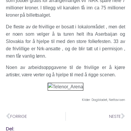
som jobber gratis for arrangemanget vil NRK spare hele 7
millioner kroner. I tillegg vil kanalen få inn ca 75 millioner
kroner på billettsalget.
De fleste av de frivillige er bosatt i lokalområdet , men det
er noen som velger å ta turen helt ifra Aserbaijan og
Slovakia for å hjelpe til med den store folkefesten. 33 av
de frivlillige er Nrk-ansatte , og de blir tatt ut i permisjon ,
men får vanlig lønn.
Noen av arbeidsoppgavene til de frivilige er å kjøre
artister, være verter og å hjelpe til med å rigge scenen.
Kilder: Dagbladet, Nettavisen
FORRIGE
NESTE
Del: