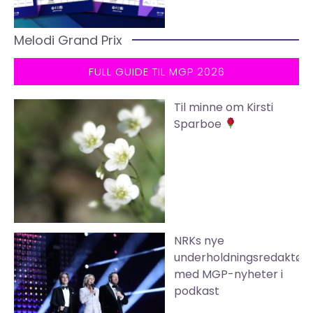
Melodi Grand Prix
FULL GUIDE TIL MGP 2026
Til minne om Kirsti
Sparboe
NRKs nye
underholdningsredaktør
med MGP-nyheter i
podkast