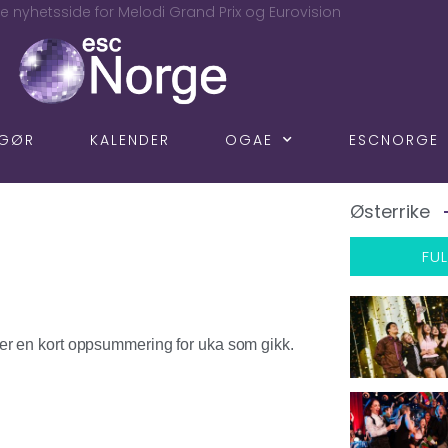
e nyhetsside for Melodi Grand Prix og Eurovision
NGØR
KALENDER
OGAE
ESCNORGE
Østerrike
FUL
er en kort oppsummering for uka som gikk.