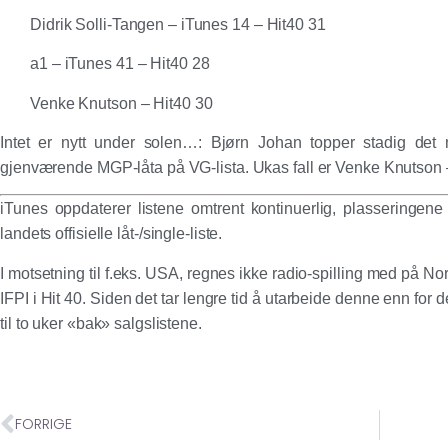
Didrik Solli-Tangen – iTunes 14 – Hit40 31
a1 – iTunes 41 – Hit40 28
Venke Knutson – Hit40 30
Intet er nytt under solen…: Bjørn Johan topper stadig det
gjenværende MGP-låta på VG-lista. Ukas fall er Venke Knutson 
iTunes oppdaterer listene omtrent kontinuerlig, plasseringen
landets offisielle låt-/single-liste.
I motsetning til f.eks. USA, regnes ikke radio-spilling med på Norg
IFPI i Hit 40. Siden det tar lengre tid å utarbeide denne enn for 
til to uker «bak» salgslistene.
FORRIGE