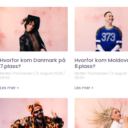
Hvorfor kom Danmark på
Hvorfor kom Moldov
7.plass?
8.plass?
Morten Thomassen
5. august 2026
Morten Thomassen
3. august
05:00
05:00
Les mer »
Les mer »