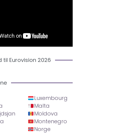
d til Eurovision 2026
ene
Luxembourg
a
Malta
jdsjan
Moldova
ia
Montenegro
Norge