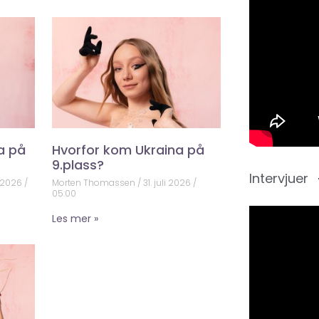
a på
Hvorfor kom Ukraina på
9.plass?
Intervjuer
 2026
Morten Thomassen
31. juli 2026
05:00
Les mer »