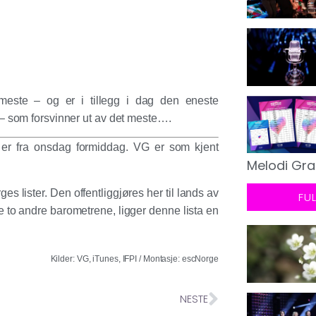
 meste – og er i tillegg i dag den eneste
– som forsvinner ut av det meste….
e er fra onsdag formiddag. VG er som kjent
Melodi Gra
es lister. Den offentliggjøres her til lands av
FU
de to andre barometrene, ligger denne lista en
Kilder: VG, iTunes, IFPI / Montasje: escNorge
NESTE