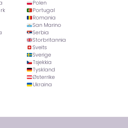
a
Polen
rk
Portugal
Romania
San Marino
a
Serbia
Storbritannia
Sveits
Sverige
Tsjekkia
Tyskland
Østerrike
Ukraina