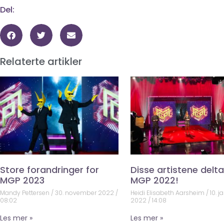
Del:
Relaterte artikler
Store forandringer for
Disse artistene deltar
MGP 2023
MGP 2022!
Mandy Pettersen
30. november 2022
Heidi Elisabeth Aarsheim
10. j
08:02
2022
14:08
Les mer »
Les mer »