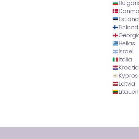
Bulgari
Danma
Estland
Finland
Georgi
Hellas
Israel
Italia
Kroatia
Kypros
Latvia
Litauen