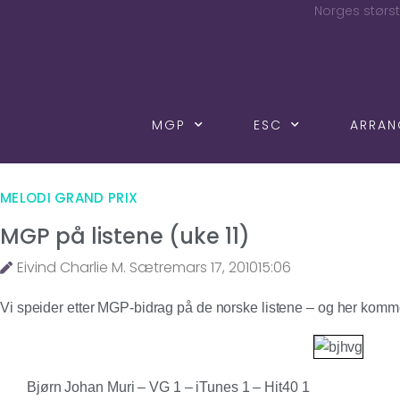
Norges størst
MGP
ESC
ARRA
MELODI GRAND PRIX
MGP på listene (uke 11)
Eivind Charlie M. Sætre
mars 17, 2010
15:06
Vi speider etter MGP-bidrag på de norske listene – og her komm
Bjørn Johan Muri – VG 1 – iTunes 1 – Hit40 1