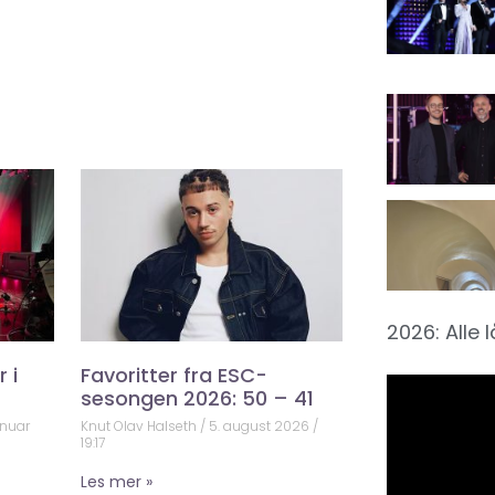
2026: Alle 
 i
Favoritter fra ESC-
sesongen 2026: 50 – 41
anuar
Knut Olav Halseth
5. august 2026
19:17
Les mer »