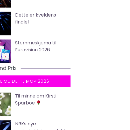
Dette er kveldens
finale!
Stemmeskjema til
Eurovision 2026
nd Prix
LL GUIDE TIL MGP 2026
Til minne om Kirsti
Sparboe
NRKs nye