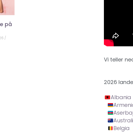
ke på
026
Vi teller ne
2026 land
Albania
Armeni
Aserba
Austral
Belgia