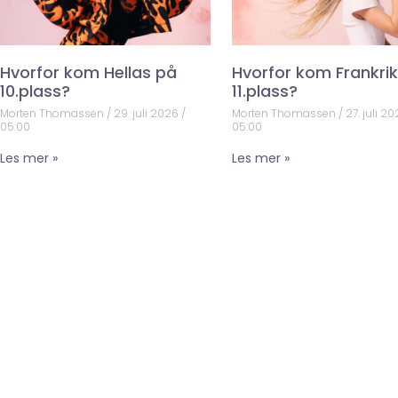
Hvorfor kom Hellas på
Hvorfor kom Frankri
10.plass?
11.plass?
Morten Thomassen
29. juli 2026
Morten Thomassen
27. juli 2
05:00
05:00
Les mer »
Les mer »