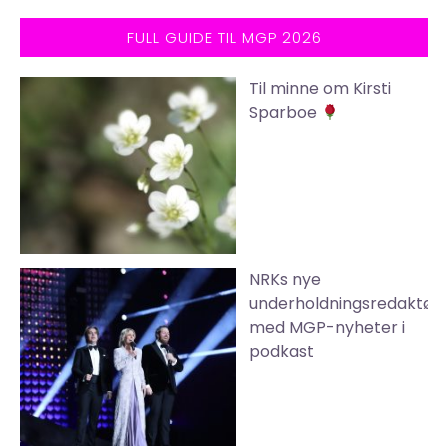
FULL GUIDE TIL MGP 2026
Til minne om Kirsti
Sparboe
NRKs nye
underholdningsredaktør
med MGP-nyheter i
podkast