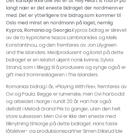
Det kanskje ikke alle vet er at «My Heart is Yours» på
langt nær er det eneste bidraget der nordmenn er
med. Det er ytterligere tre bidrag som kommer til
Oslo med minst en nordmann på laget, nemlig
Kypros, Romania og Georgia.
Kypros bidrag er skrevet
av de to kypriotene Nasos Lambrianides og Melis
Konstantinou, og den fremføres av Jon Lilygreen
and the Islanders. Medprodusent og korist på dette
bidraget er en relativt ukjent norsk kvinne, Sylvia
Strand, som i tillegg til å produsere og synge også er
gift med trommeslageren i The Islanders.
Romanias bidrag i år, «Playing With Fire», fremføres av
Ovi og Paula. Begge er rumenske, men Ovi har bodd
og arbeidet i Norge i rundt 20 år. Han har også
deltatt i Melodi Grand Prix to ganger, uten den helt
store suksessen. Men Ovi er ikke den eneste med
tilknytning til Norge på dette bidraget. Hans faste
låtskriver- og produksjonspartner Simen Eriksrud ble