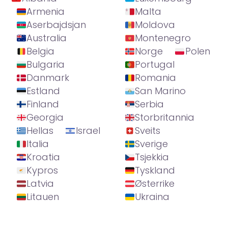
Armenia
Malta
Aserbajdsjan
Moldova
Australia
Montenegro
Belgia
Norge
Polen
Bulgaria
Portugal
Danmark
Romania
Estland
San Marino
Finland
Serbia
Georgia
Storbritannia
Hellas
Israel
Sveits
Italia
Sverige
Kroatia
Tsjekkia
Kypros
Tyskland
Latvia
Østerrike
Litauen
Ukraina