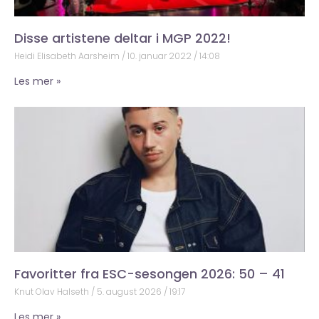
Disse artistene deltar i MGP 2022!
Heidi Elisabeth Aarsheim
10. januar 2022
14:08
Les mer »
Favoritter fra ESC-sesongen 2026: 50 – 41
Knut Olav Halseth
5. august 2026
19:17
Les mer »