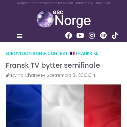
Norges største nyhetsside for Melodi Grand Prix og Eurovision
EUROVISION SONG CONTEST
,
FRANKRIKE
Fransk TV bytter semifinale
Eivind Charlie M. Sætre
mars 31, 2010
10:41