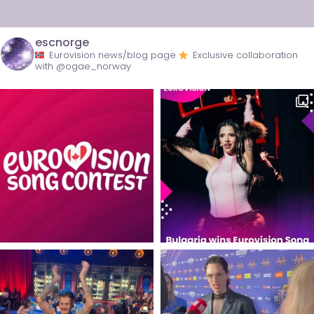
escnorge
Eurovision news/blog page
Exclusive collaboration
with @ogae_norway