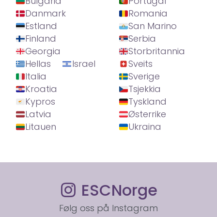
Bulgaria
Portugal
Danmark
Romania
Estland
San Marino
Finland
Serbia
Georgia
Storbritannia
Hellas
Israel
Sveits
Italia
Sverige
Kroatia
Tsjekkia
Kypros
Tyskland
Latvia
Østerrike
Litauen
Ukraina
ESCNorge
Følg oss på Instagram