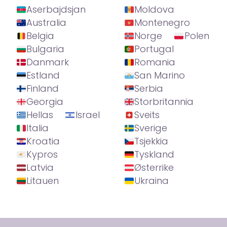
Aserbajdsjan
Moldova
Australia
Montenegro
Belgia
Norge
Polen
Bulgaria
Portugal
Danmark
Romania
Estland
San Marino
Finland
Serbia
Georgia
Storbritannia
Hellas
Israel
Sveits
Italia
Sverige
Kroatia
Tsjekkia
Kypros
Tyskland
Latvia
Østerrike
Litauen
Ukraina