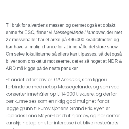
Til bruk for alverdens messer, og dermet også et oplakt
emne for ESC, finner vi
Messegelände Hannover
, der met
27 messehaller har et areal på 496.000 kvadratmeter, og
bør have al mulig chance for at innehålle det store show.
Om selve lokaliteterne så ellers kan tilpasses, så det også
bliver som ønsket ut mot seerne, det er så noget at NDR &
ARD må kigge på de neste par uker.
Et andet alternativ er
TUI Arenaen
, som ligger i
forbindelse med netop Messegelände, og som ved
konserter innehåller op til 14.000 tilskuere, og derfor
bør kunne ses som en riktig god mulighet for at
legge grunn til Eurovisjonens Grand Prix. Byen er
ligeledes Lena Meyer-Landrut hjemby, og har derfor
kanskje netop en stor interesse i at blive nesteårets