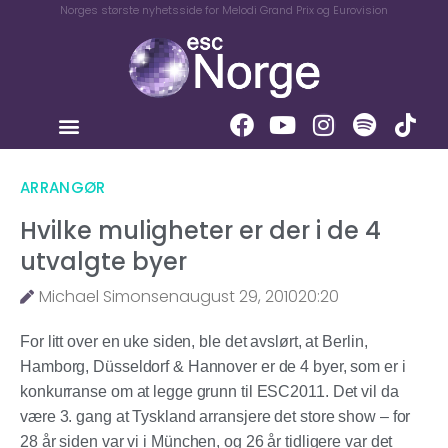
Norges største nyhetsside for Melodi Grand Prix og Eurovision
ARRANGØR
Hvilke muligheter er der i de 4
utvalgte byer
Michael Simonsen
august 29, 2010
20:20
For litt over en uke siden, ble det avslørt, at Berlin,
Hamborg, Düsseldorf & Hannover er de 4 byer, som er i
konkurranse om at legge grunn til ESC2011. Det vil da
være 3. gang at Tyskland arransjere det store show – for
28 år siden var vi i München, og 26 år tidligere var det