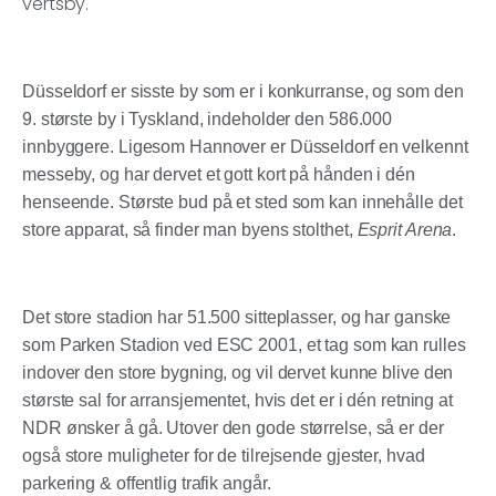
vertsby.
Düsseldorf
er sisste by som er i konkurranse, og som den
9. største by i Tyskland, indeholder den 586.000
innbyggere. Ligesom Hannover er Düsseldorf en velkennt
messeby, og har dervet et gott kort på hånden i dén
henseende. Største bud på et sted som kan innehålle det
store apparat, så finder man byens stolthet,
Esprit Arena
.
Det store stadion har 51.500 sitteplasser, og har ganske
som Parken Stadion ved ESC 2001, et tag som kan rulles
indover den store bygning, og vil dervet kunne blive den
største sal for arransjementet, hvis det er i dén retning at
NDR ønsker å gå. Utover den gode størrelse, så er der
også store muligheter for de tilrejsende gjester, hvad
parkering & offentlig trafik angår.