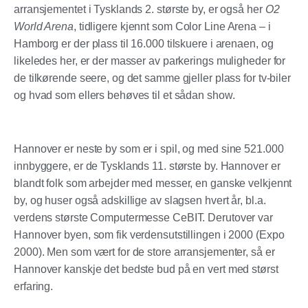
arransjementet i Tysklands 2. største by, er også her
O2
World Arena
, tidligere kjennt som Color Line Arena – i
Hamborg er der plass til 16.000 tilskuere i arenaen, og
likeledes her, er der masser av parkerings muligheder for
de tilkørende seere, og det samme gjeller plass for tv-biler
og hvad som ellers behøves til et sådan show.
Hannover
er neste by som er i spil, og med sine 521.000
innbyggere, er de Tysklands 11. største by. Hannover er
blandt folk som arbejder med messer, en ganske velkjennt
by, og huser også adskillige av slagsen hvert år, bl.a.
verdens største Computermesse CeBIT. Derutover var
Hannover byen, som fik verdensutstillingen i 2000 (Expo
2000). Men som vært for de store arransjementer, så er
Hannover kanskje det bedste bud på en vert med størst
erfaring.