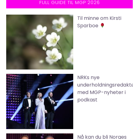
FULL GUIDE TIL MGP 2026
Til minne om Kirsti
Sparboe
NRKs nye
underholdningsredaktør
med MGP-nyheter i
podkast
Nå kan du bli Norges