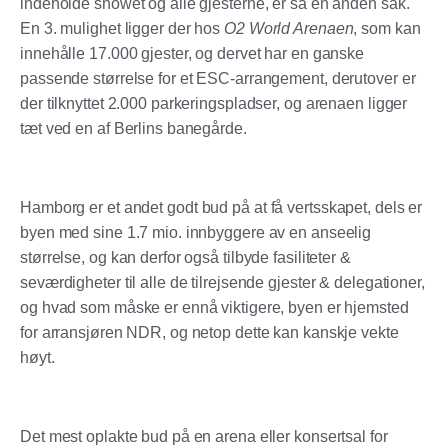
indeholde showet og alle gjesterne, er så en anden sak.
En 3. mulighet ligger der hos
O2 World Arenaen
, som kan
innehålle 17.000 gjester, og dervet har en ganske
passende størrelse for et ESC-arrangement, derutover er
der tilknyttet 2.000 parkeringspladser, og arenaen ligger
tæt ved en af Berlins banegårde.
Hamborg
er et andet godt bud på at få vertsskapet, dels er
byen med sine 1.7 mio. innbyggere av en anseelig
størrelse, og kan derfor også tilbyde fasiliteter &
seværdigheter til alle de tilrejsende gjester & delegationer,
og hvad som måske er ennå viktigere, byen er hjemsted
for arransjøren NDR, og netop dette kan kanskje vekte
høyt.
Det mest oplakte bud på en arena eller konsertsal for