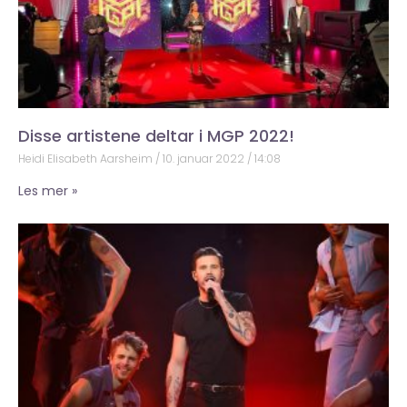
Disse artistene deltar i MGP 2022!
Heidi Elisabeth Aarsheim
10. januar 2022
14:08
Les mer »