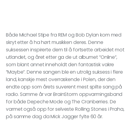
Både Michael Stipe fra REM og Bob Dylan kom med
skryt etter å ha hørt musikken deres. Denne
suksessen inspirerte dem til å fortsette arbeidet mot
utlandet, og året etter ga de ut albumet ”Online”,
som blant annet inneholdt den fantastisk vakre
”Maybe”. Denne sangen ble en utrolig suksess i flere
land, kanskje mest overraskende i Polen, der den
endte opp som årets suverent mest spilte sang på
radio. Samme år var BrainStorm oppvarmingsband
for både Depeche Mode og The Cranberries. De
varmet også opp for selveste Rolling Stones i Praha,
på samme dag da Mick Jagger fylte 60 år.