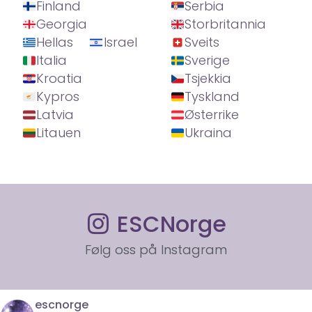
Finland
Serbia
Georgia
Storbritannia
Hellas
Israel
Sveits
Italia
Sverige
Kroatia
Tsjekkia
Kypros
Tyskland
Latvia
Østerrike
Litauen
Ukraina
ESCNorge
Følg oss på Instagram
escnorge