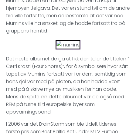
Mumins, døde i en trafikkulykke på vei fra Riga til
hjembyen Jelgava. Det var en stund tvil om de andre
fire ville fortsette, men de bestemte at det var noe
Mumins ville ha ønsket, og de hadde fortsatt tro på
gruppens fremtid.
Det neste albumet de ga ut fikk den talende tittelen ”
Četri Krasti (Four Shores)”, for å symbolisere hvor sårt
tapet av Mumins fortsatt var for dem, samtidig som
hans sjel var med på platen, da han hadde vært
med på å skrive mye av musikken før han døde.
Mens de spilte inn dette albumet var de også med
REM på turne til ti europeiske byer som
oppvarmingsband.
I 2006 var det BrainStorm som ble tildelt tidenes
første pris som Best Baltic Act under MTV Europe