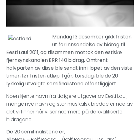
Mandag 13.desember gikk fristen
ut for innsendelse av bidrag til
Eesti Laul 2011, og tilsammen mottok den estiske
fjernsynskanalen ERR 140 bidrag. Omtrent
halvparten av disse ble sendt inn i løpet av den siste
timen før fristen utløp. I går, torsdag, ble de 20
lykkelig utvalgte semifinalistene offentliggjort.
Noen kjente navn fra tidligere utgaver av Eesti Laul,
mange nye navn og stor musikalsk bredde er noe av
det vi finner når vi ser nærmere på de kvalifiserte
bidragene.
De 20 semifinalistene er;
All&Now – Rolf Roosalu (Rolf Roosalu, Liss Lass)