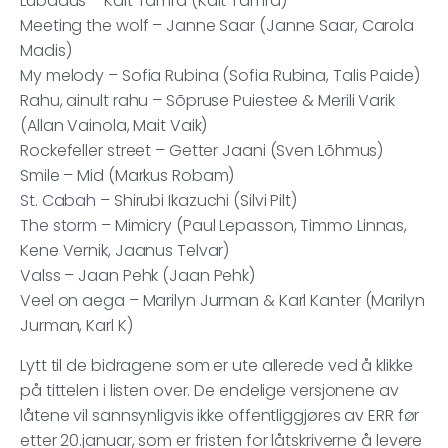
Lubadus – Kait Tamra (Kait Tamra)
Meeting the wolf – Janne Saar (Janne Saar, Carola
Madis)
My melody – Sofia Rubina (Sofia Rubina, Talis Paide)
Rahu, ainult rahu – Sõpruse Puiestee & Merili Varik
(Allan Vainola, Mait Vaik)
Rockefeller street – Getter Jaani (Sven Lõhmus)
Smile – Mid (Markus Robam)
St. Cabah
– Shirubi Ikazuchi (Silvi Pilt)
The storm
– Mimicry (Paul Lepasson, Timmo Linnas,
Kene Vernik, Jaanus Telvar)
Valss – Jaan Pehk (Jaan Pehk)
Veel on aega – Marilyn Jurman & Karl Kanter (Marilyn
Jurman, Karl K)
Lytt til de bidragene som er ute allerede ved å klikke
på tittelen i listen over. De endelige versjonene av
låtene vil sannsynligvis ikke offentliggjøres av ERR før
etter 20.januar, som er fristen for låtskriverne å levere