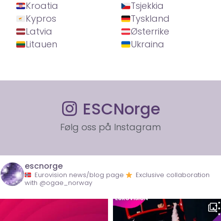
Kroatia
Tsjekkia
Kypros
Tyskland
Latvia
Østerrike
Litauen
Ukraina
ESCNorge
Følg oss på Instagram
escnorge
Eurovision news/blog page
Exclusive collaboration
with @ogae_norway