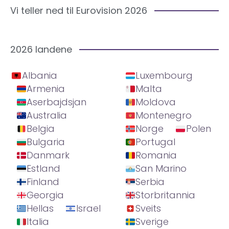
Vi teller ned til Eurovision 2026
2026 landene
Albania
Luxembourg
Armenia
Malta
Aserbajdsjan
Moldova
Australia
Montenegro
Belgia
Norge
Polen
Bulgaria
Portugal
Danmark
Romania
Estland
San Marino
Finland
Serbia
Georgia
Storbritannia
Hellas
Israel
Sveits
Italia
Sverige