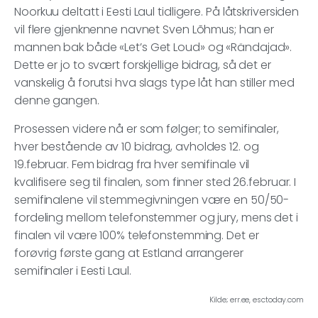
Noorkuu deltatt i Eesti Laul tidligere. På låtskriversiden
vil flere gjenknenne navnet Sven Lõhmus; han er
mannen bak både «Let’s Get Loud» og «Rändajad».
Dette er jo to svært forskjellige bidrag, så det er
vanskelig å forutsi hva slags type låt han stiller med
denne gangen.
Prosessen videre nå er som følger; to semifinaler,
hver bestående av 10 bidrag, avholdes 12. og
19.februar. Fem bidrag fra hver semifinale vil
kvalifisere seg til finalen, som finner sted 26.februar. I
semifinalene vil stemmegivningen være en 50/50-
fordeling mellom telefonstemmer og jury, mens det i
finalen vil være 100% telefonstemming. Det er
forøvrig første gang at Estland arrangerer
semifinaler i Eesti Laul.
Kilde; err.ee, esctoday.com