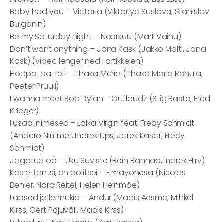
Baby had you – Victoria (Viktoriya Suslova, Stanislav
Bulganin)
Be my Saturday night – Noorkuu (Mart Vainu)
Don’t want anything – Jana Kask (Jakko Malti, Jana
Kask) (video lenger ned i artikkelen)
Hoppa-pa-rei! – Ithaka Maria (Ithaka Maria Rahula,
Peeter Pruuli)
I wanna meet Bob Dylan – Outloudz (Stig Rästa, Fred
Krieger)
Ilusad inimesed
– Laika Virgin feat. Fredy Schmidt
(Andero Nimmer, Indrek Ups, Jarek Kasar, Fredy
Schmidt)
Jagatud öö – Uku Suviste (Rein Rannap, Indrek Hirv)
Kes ei tantsi, on politsei
– Elmayonesa (Nicolas
Behler, Nora Reitel, Helen Heinmäe)
Lapsed ja lennukid – Andur (Madis Aesma, Mihkel
Kirss, Gert Pajuväli, Madis Kirss)