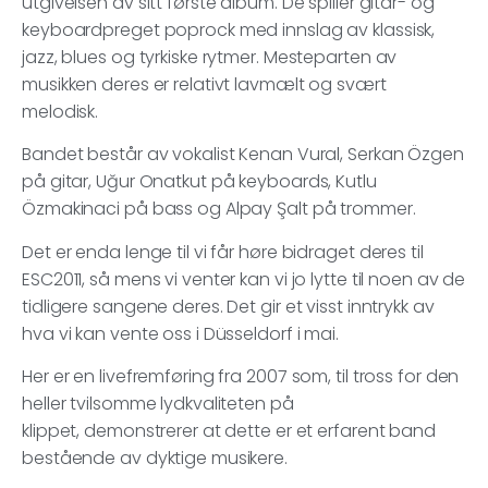
utgivelsen av sitt første album. De spiller gitar- og
keyboardpreget poprock med innslag av klassisk,
jazz, blues og tyrkiske rytmer. Mesteparten av
musikken deres er relativt lavmælt og svært
melodisk.
Bandet består av vokalist Kenan Vural, Serkan Özgen
på gitar, Uğur Onatkut på keyboards, Kutlu
Özmakinaci på bass og Alpay Şalt på trommer.
Det er enda lenge til vi får høre bidraget deres til
ESC2011, så mens vi venter kan vi jo lytte til noen av de
tidligere sangene deres. Det gir et visst inntrykk av
hva vi kan vente oss i Düsseldorf i mai.
Her er en livefremføring fra 2007 som, til tross for den
heller tvilsomme lydkvaliteten på
klippet, demonstrerer at dette er et erfarent band
bestående av dyktige musikere.