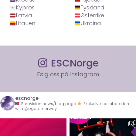
Kypros
Tyskland
Latvia
Østerrike
Litauen
Ukraina
ESCNorge
Følg oss på Instagram
escnorge
Eurovision news/blog page
Exclusive collaboration
with @ogae_norway