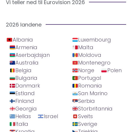
Vi teller ned til Eurovision 2026
2026 landene
Albania
Luxembourg
Armenia
Malta
Aserbajdsjan
Moldova
Australia
Montenegro
Belgia
Norge
Polen
Bulgaria
Portugal
Danmark
Romania
Estland
San Marino
Finland
Serbia
Georgia
Storbritannia
Hellas
Israel
Sveits
Italia
Sverige
Kroatia
Tsjekkia