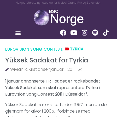
Norges største nyhetsside for Melodi Grand Prix og Eurovision
EUROVISION SONG CONTEST
,
TYRKIA
Yüksek Sadakat for Tyrkia
Wivian R. Kristiansen
januar 1, 2011
11:54
1.januar annonserte TRT at det er rockebandet
Yüksek Sadakat som skal representere Tyrkia i
Eurovision Song Contest 2011 i Düsseldorf.
Yüksek Sadakat har eksistert siden 1997, men de slo
gjennom for alvor i 2005, i forbindelse med