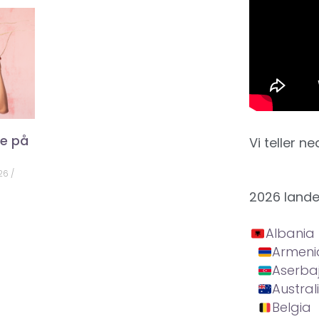
ke på
Vi teller ne
026
2026 land
Albania
Armeni
Aserba
Austral
Belgia