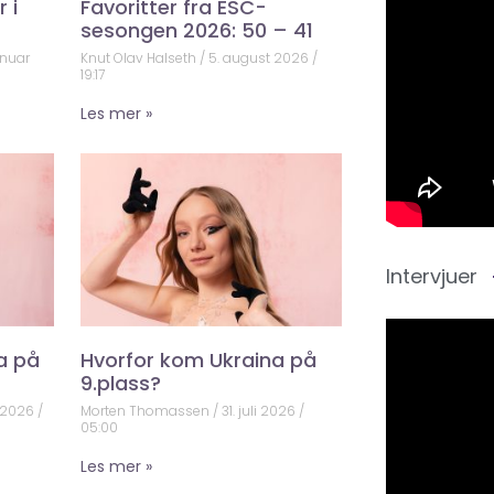
 i
Favoritter fra ESC-
sesongen 2026: 50 – 41
anuar
Knut Olav Halseth
5. august 2026
19:17
Les mer »
Intervjuer
a på
Hvorfor kom Ukraina på
9.plass?
 2026
Morten Thomassen
31. juli 2026
05:00
Les mer »