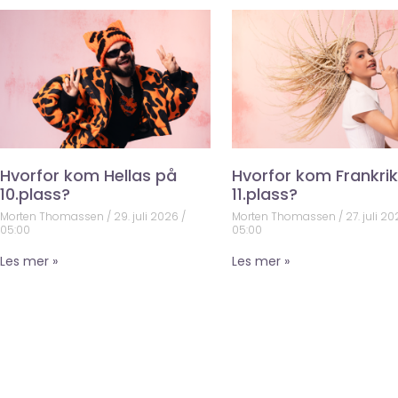
Hvorfor kom Hellas på
Hvorfor kom Frankri
10.plass?
11.plass?
Morten Thomassen
29. juli 2026
Morten Thomassen
27. juli 2
05:00
05:00
Les mer »
Les mer »