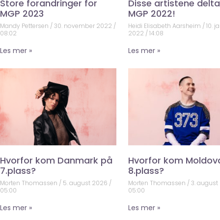
Store forandringer for
Disse artistene deltar
MGP 2023
MGP 2022!
Mandy Pettersen
30. november 2022
Heidi Elisabeth Aarsheim
10. j
08:02
2022
14:08
Les mer »
Les mer »
Hvorfor kom Danmark på
Hvorfor kom Moldov
7.plass?
8.plass?
Morten Thomassen
5. august 2026
Morten Thomassen
3. august
05:00
05:00
Les mer »
Les mer »