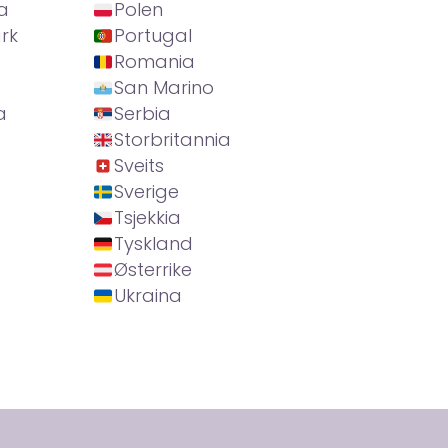
a
Polen
rk
Portugal
Romania
San Marino
a
Serbia
Storbritannia
Sveits
Sverige
Tsjekkia
Tyskland
Østerrike
Ukraina