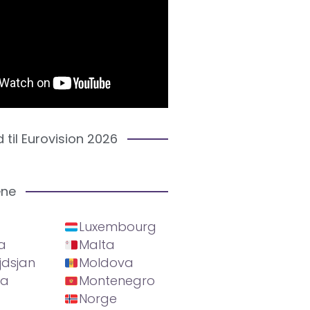
d til Eurovision 2026
ene
Luxembourg
a
Malta
jdsjan
Moldova
ia
Montenegro
Norge