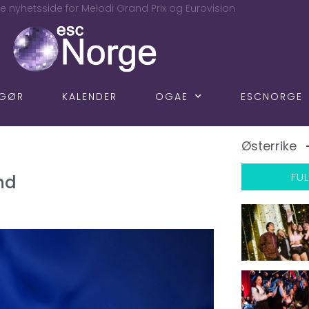
e nyhetsside for Melodi Grand Prix og Eurovision
NGØR
KALENDER
OGAE
ESCNORGE
Østerrike
FUL
and