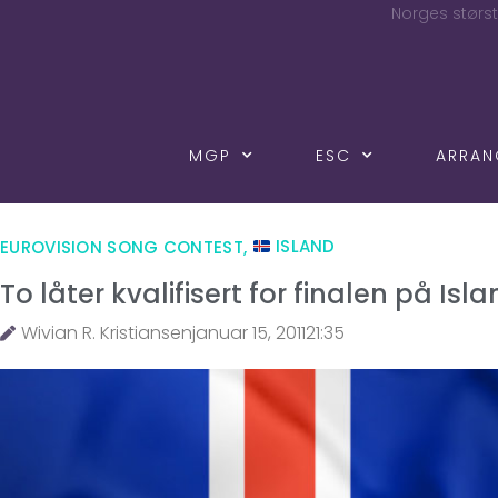
Norges størst
MGP
ESC
ARRA
EUROVISION SONG CONTEST
,
ISLAND
To låter kvalifisert for finalen på Isl
Wivian R. Kristiansen
januar 15, 2011
21:35