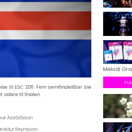
Melodi Gra
FU
else til ESC 2011. Fem semifinalelåter ble
videre til finalen.
rnar Ástráðsson
araldur Reynisson