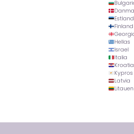
Bulgari
Danma
Estland
Finland
Georgi
Hellas
Israel
Italia
Kroatia
Kypros
Latvia
Litauen