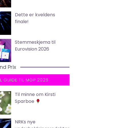
Dette er kveldens
finale!
Stemmeskjema til
Eurovision 2026
nd Prix
LL GUIDE TIL MGP 2026
Til minne om Kirsti
Sparboe
NRKs nye