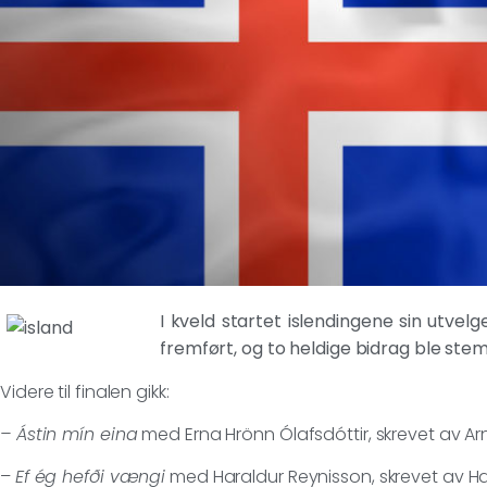
I kveld startet islendingene sin utvelg
fremført, og to heldige bidrag ble stemt 
Videre til finalen gikk:
– Ástin mín eina
med Erna Hrönn Ólafsdóttir, skrevet av A
–
Ef ég hefði vængi
med Haraldur Reynisson, skrevet av H