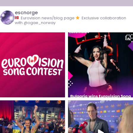
escnorge
Eurovision news/blog page
Exclusive collaboration
with @ogae_norway