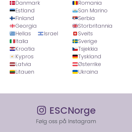
Danmark
Romania
Estland
San Marino
Finland
Serbia
Georgia
Storbritannia
Hellas
Israel
Sveits
Italia
Sverige
Kroatia
Tsjekkia
Kypros
Tyskland
Latvia
Østerrike
Litauen
Ukraina
ESCNorge
Følg oss på Instagram