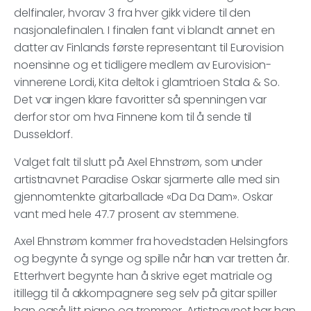
delfinaler, hvorav 3 fra hver gikk videre til den
nasjonalefinalen. I finalen fant vi blandt annet en
datter av Finlands første representant til Eurovision
noensinne og et tidligere medlem av Eurovision-
vinnerene Lordi, Kita deltok i glamtrioen Stala & So.
Det var ingen klare favoritter så spenningen var
derfor stor om hva Finnene kom til å sende til
Dusseldorf.
Valget falt til slutt på Axel Ehnstrøm, som under
artistnavnet Paradise Oskar sjarmerte alle med sin
gjennomtenkte gitarballade «Da Da Dam». Oskar
vant med hele 47.7 prosent av stemmene.
Axel Ehnstrøm kommer fra hovedstaden Helsingfors
og begynte å synge og spille når han var tretten år.
Etterhvert begynte han å skrive eget matriale og
itillegg til å akkompagnere seg selv på gitar spiller
han også litt piano og trommer. Artistnavnet har han