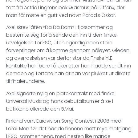
tatt fra Astrid Lingrens bok «Rasmus på luffen», der
man får møte en gutt ved navn Paradis Oskar.
Axel skrev låten «Da Da Dam» i fjorsommer og
bestemte seg for å sende den inn til den finske
utvelgelsen for ESC, uten egentlig noen store
forventinger om å komme gjennom nåløyet. Gleden
og overraskelsen var derfor stor da Finske YLE
kontakte han bare få uker etter han hadde sendt inn
demoen og fortalte han at han var plukket ut dirkete
til finalerundene.
Axel signerte nylig en platekontrakt med finske
Universal Music og hans debutalbum er å se i
butikkene allerede den 5.Mai.
Finland vant Eurovision Song Contest i 2006 med
Lordi. Men før det hadde finnene møtt mye motgang
i ESC-sammenheng, med nesten like mange