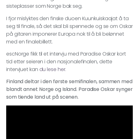
sisteplasser som Norge bak seg.
I fjor mislyktes den finske duoen Kuunkuiskaajat å ta
seg til finale, så det skal bli spennede og se om Oskar
på gitaren imponerer Europa nok til å bli belønnet
med en finalebillett.
escNorge fikk til et intervju med Paradise Oskar kort
tid etter seieren i den nasjonalefinalen, dette
intervjuet kan
du lese her.
Finland deltar i den første semifinalen, sammen med
blandt annet Norge og Island. Paradise Oskar synger
som tiende land ut på scenen.