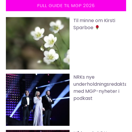
FULL GUIDE TIL MGP 2026
Til minne om Kirsti
Sparboe
NRKs nye
underholdningsredaktør
med MGP-nyheter i
podkast