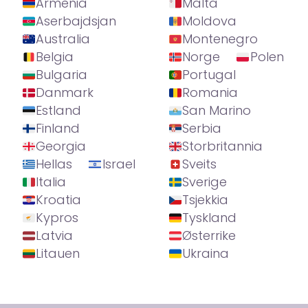
Armenia
Malta
Aserbajdsjan
Moldova
Australia
Montenegro
Belgia
Norge
Polen
Bulgaria
Portugal
Danmark
Romania
Estland
San Marino
Finland
Serbia
Georgia
Storbritannia
Hellas
Israel
Sveits
Italia
Sverige
Kroatia
Tsjekkia
Kypros
Tyskland
Latvia
Østerrike
Litauen
Ukraina