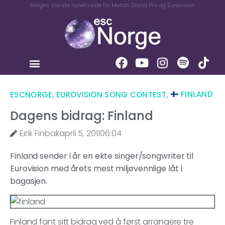
Norges største nyhetsside for Melodi Grand Prix og Eurovision
ESCNORGE
,
EUROVISION SONG CONTEST
,
FINLAND
Dagens bidrag: Finland
Eirik Finbak
april 5, 2011
06:04
Finland sender i år en ekte singer/songwriter til
Eurovision med årets mest miljøvennlige låt i
bagasjen.
Finland fant sitt bidrag ved å først arrangere tre