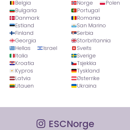
Belgia
Norge
Polen
Bulgaria
Portugal
Danmark
Romania
Estland
San Marino
Finland
Serbia
Georgia
Storbritannia
Hellas
Israel
Sveits
Italia
Sverige
Kroatia
Tsjekkia
Kypros
Tyskland
Latvia
Østerrike
Litauen
Ukraina
ESCNorge