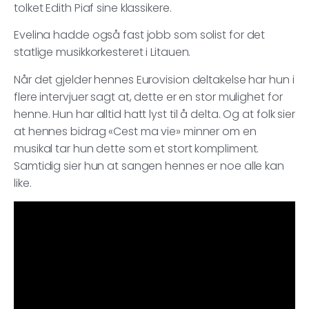
tolket Edith Piaf sine klassikere.
Evelina hadde også fast jobb som solist for det
statlige musikkorkesteret i Litauen.
Når det gjelder hennes Eurovision deltakelse har hun i
flere intervjuer sagt at, dette er en stor mulighet for
henne. Hun har alltid hatt lyst til å delta. Og at folk sier
at hennes bidrag «Cest ma vie» minner om en
musikal tar hun dette som et stort kompliment.
Samtidig sier hun at sangen hennes er noe alle kan
like.