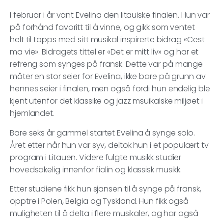
I februar i år vant Evelina den litauiske finalen. Hun var
på forhånd favoritt til å vinne, og gikk som ventet
helt til topps med sitt musikal inspirerte bidrag «Cest
ma vie». Bidragets tittel er «Det er mitt liv» og har et
refreng som synges på fransk. Dette var på mange
måter en stor seier for Evelina, ikke bare på grunn av
hennes seier i finalen, men også fordi hun endelig ble
kjent utenfor det klassike og jazz msuikalske miljøet i
hjemlandet.
Bare seks år gammel startet Evelina å synge solo.
Året etter når hun var syv, deltok hun i et populært tv
program i Litauen. Videre fulgte musikk studier
hovedsakelig innenfor fiolin og klassisk musikk.
Etter studiene fikk hun sjansen til å synge på fransk,
opptre i Polen, Belgia og Tyskland. Hun fikk også
muligheten til å delta i flere musikaler, og har også