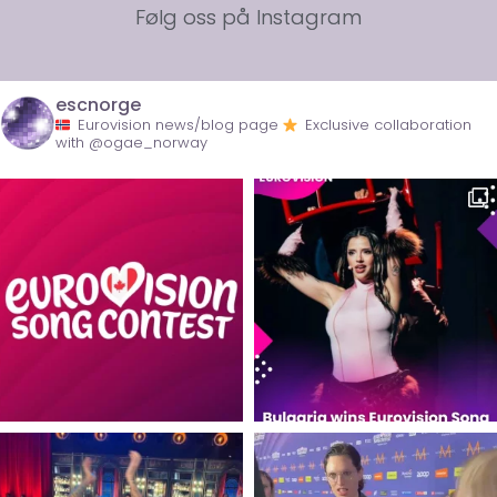
Følg oss på Instagram
escnorge
Eurovision news/blog page
Exclusive collaboration
with @ogae_norway