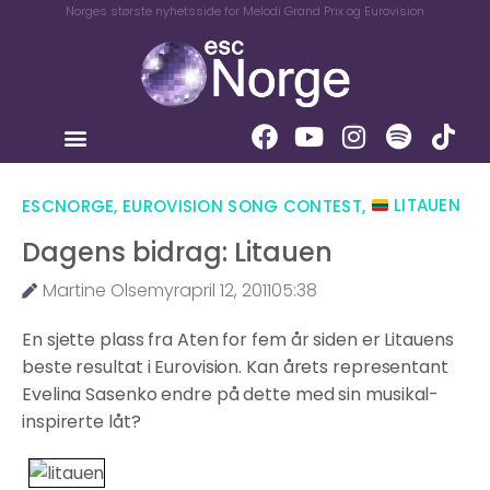
Norges største nyhetsside for Melodi Grand Prix og Eurovision
ESCNORGE
,
EUROVISION SONG CONTEST
,
LITAUEN
Dagens bidrag: Litauen
Martine Olsemyr
april 12, 2011
05:38
En sjette plass fra Aten for fem år siden er Litauens
beste resultat i Eurovision. Kan årets representant
Evelina Sasenko endre på dette med sin musikal-
inspirerte låt?