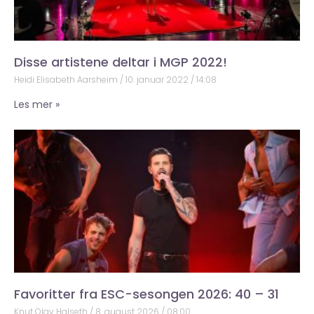
Disse artistene deltar i MGP 2022!
Heidi Elisabeth Aarsheim
10. januar 2022
14:08
Les mer »
Favoritter fra ESC-sesongen 2026: 40 – 31
Knut Olav Halseth
8. august 2026
08:00