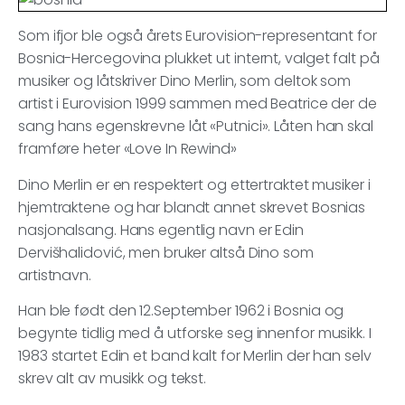
Som ifjor ble også årets Eurovision-representant for
Bosnia-Hercegovina plukket ut internt, valget falt på
musiker og låtskriver Dino Merlin, som deltok som
artist i Eurovision 1999 sammen med Beatrice der de
sang hans egenskrevne låt «Putnici». Låten han skal
framføre heter «Love In Rewind»
Dino Merlin er en respektert og ettertraktet musiker i
hjemtraktene og har blandt annet skrevet Bosnias
nasjonalsang. Hans egentlig navn er Edin
Dervišhalidović, men bruker altså Dino som
artistnavn.
Han ble født den 12.September 1962 i Bosnia og
begynte tidlig med å utforske seg innenfor musikk. I
1983 startet Edin et band kalt for Merlin der han selv
skrev alt av musikk og tekst.