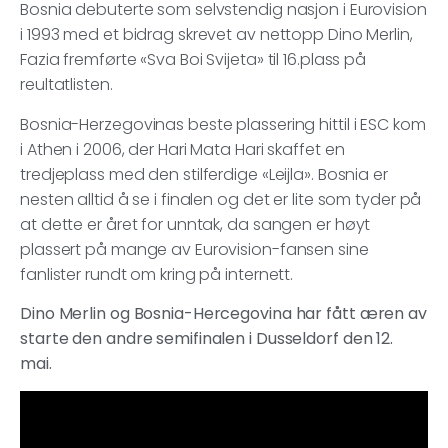
Bosnia debuterte som selvstendig nasjon i Eurovision
i 1993 med et bidrag skrevet av nettopp Dino Merlin,
Fazia fremførte «Sva Boi Svijeta» til 16.plass på
reultatlisten.
Bosnia-Herzegovinas beste plassering hittil i ESC kom
i Athen i 2006, der Hari Mata Hari skaffet en
tredjeplass med den stilferdige «Leijla». Bosnia er
nesten alltid å se i finalen og det er lite som tyder på
at dette er året for unntak, da sangen er høyt
plassert på mange av Eurovision-fansen sine
fanlister rundt om kring på internett.
Dino Merlin og Bosnia-Hercegovina har fått æren av
starte den andre semifinalen i Dusseldorf den 12.
mai.