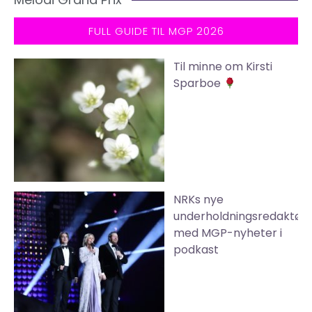
FULL GUIDE TIL MGP 2026
Til minne om Kirsti
Sparboe
NRKs nye
underholdningsredaktør
med MGP-nyheter i
podkast