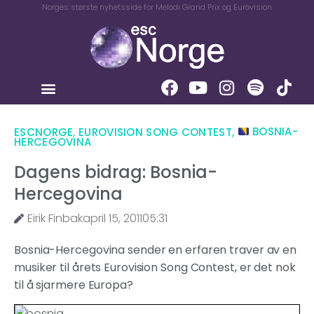
Norges største nyhetsside for Melodi Grand Prix og Eurovision
ESCNORGE
,
EUROVISION SONG CONTEST
,
BOSNIA-
HERCEGOVINA
Dagens bidrag: Bosnia-
Hercegovina
Eirik Finbak
april 15, 2011
05:31
Bosnia-Hercegovina sender en erfaren traver av en
musiker til årets Eurovision Song Contest, er det nok
til å sjarmere Europa?