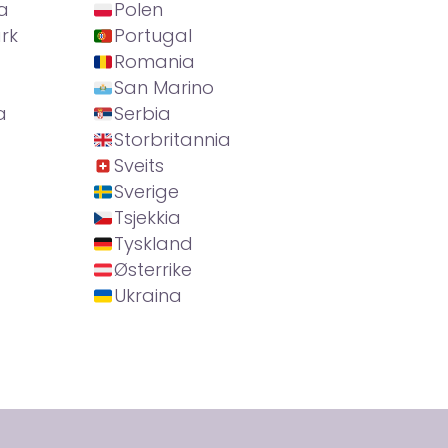
a
Polen
rk
Portugal
Romania
San Marino
a
Serbia
Storbritannia
Sveits
Sverige
Tsjekkia
Tyskland
Østerrike
Ukraina