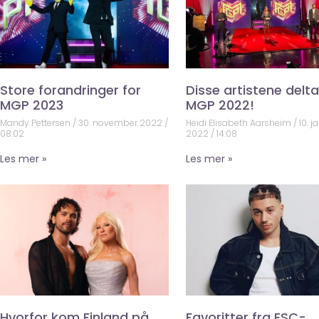
Store forandringer for
Disse artistene deltar
MGP 2023
MGP 2022!
Mandy Pettersen
30. november 2022
Heidi Elisabeth Aarsheim
10. j
08:02
2022
14:08
Les mer »
Les mer »
Hvorfor kom Finland på
Favoritter fra ESC-