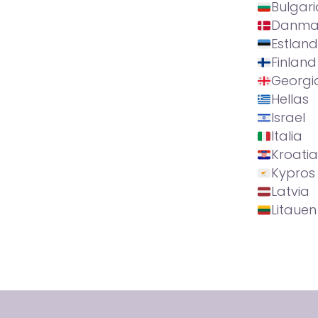
Bulgari
Danma
Estland
Finland
Georgi
Hellas
Israel
Italia
Kroatia
Kypros
Latvia
Litauen