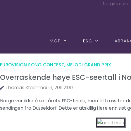
Norges størst
MGP
ESC
ARRA
EUROVISION SONG CONTEST
,
MELODI GRAND PRIX
Overraskende høye ESC-seertall i N
Thomas Steen
mai 16, 2011
12:00
Norge var ikke å se i årets ESC-finale, men til tross for 
sendingen fra Düsseldorf. Dette er atskillig flere enn sist