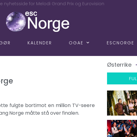
e nyhetsside for Melodi Grand Prix og Eurovision
NGØR
KALENDER
OGAE
ESCNORGE
Østerrike
FUL
orge
dette fulgte bortimot en million TV-seere
 gang Norge måtte stå over finalen.