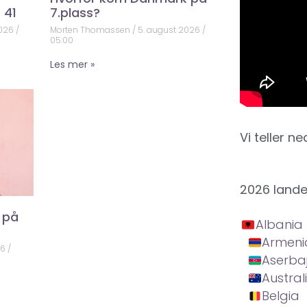
 41
7.plass?
2026
Morten Thomassen
5. august 2026
05:00
Les mer »
Vi teller ne
2026 land
 på
Albania
Armeni
26
Aserba
Austral
Belgia