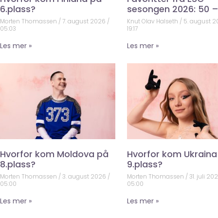
6.plass?
sesongen 2026: 50 –
Morten Thomassen
7. august 2026
Knut Olav Halseth
5. august 
05:03
19:17
Les mer »
Les mer »
Hvorfor kom Moldova på
Hvorfor kom Ukraina
8.plass?
9.plass?
Morten Thomassen
3. august 2026
Morten Thomassen
31. juli 20
05:00
05:00
Les mer »
Les mer »