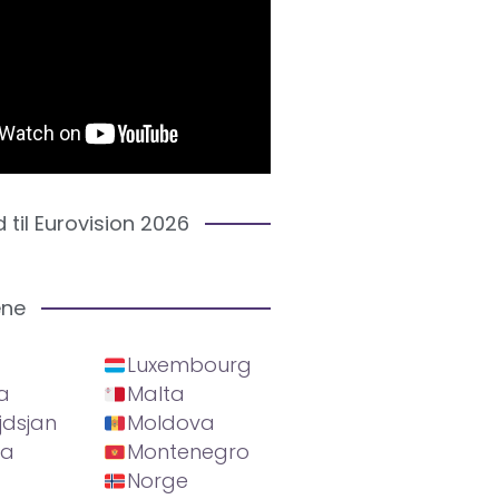
d til Eurovision 2026
ene
Luxembourg
a
Malta
jdsjan
Moldova
ia
Montenegro
Norge