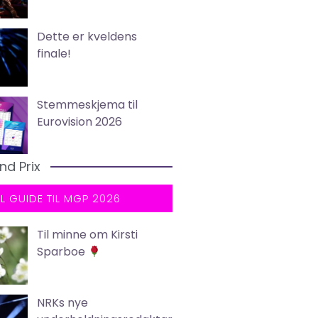
Dette er kveldens
finale!
Stemmeskjema til
Eurovision 2026
nd Prix
LL GUIDE TIL MGP 2026
Til minne om Kirsti
Sparboe
NRKs nye