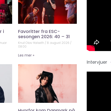
 i
Favoritter fra ESC-
sesongen 2026: 40 – 31
anuar
Knut Olav Halseth
8. august 2026
08:00
Les mer »
Intervjuer
Hvorfor kom Danmark på