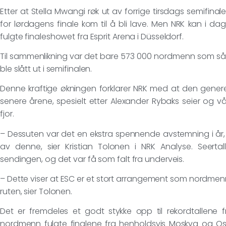
Etter at Stella Mwangi røk ut av forrige tirsdags semifinal
for lørdagens finale kom til å bli lave. Men NRK kan i 
fulgte finaleshowet fra Esprit Arena i Düsseldorf.
Til sammenlikning var det bare 573 000 nordmenn som så E
ble slått ut i semifinalen.
Denne kraftige økningen forklarer NRK med at den generell
senere årene, spesielt etter Alexander Rybaks seier og
fjor.
– Dessuten var det en ekstra spennende avstemning i år,
av denne, sier Kristian Tolonen i NRK Analyse. Seerta
sendingen, og det var få som falt fra underveis.
– Dette viser at ESC er et stort arrangement som nordmenn vil
ruten, sier Tolonen.
Det er fremdeles et godt stykke opp til rekordtallene 
nordmenn fulgte finalene fra henholdsvis Moskva og Os