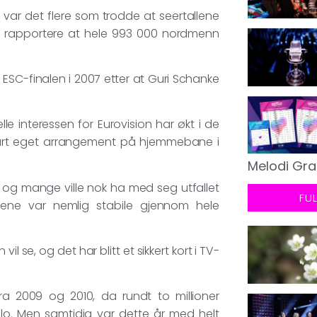
e var det flere som trodde at seertallene
dag rapportere at hele 993 000 nordmenn
SC-finalen i 2007 etter at Guri Schanke
e interessen for Eurovision har økt i de
 vårt eget arrangement på hjemmebane i
Melodi Gra
 og mange ville nok ha med seg utfallet
FU
llene var nemlig stabile gjennom hele
 se, og det har blitt et sikkert kort i TV-
fra 2009 og 2010, da rundt to millioner
lo. Men samtidig var dette år med helt