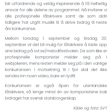
blir utfordrende og veldig inspirerende å få helhetlig
ansvar for alle delene av programmet. Nå inviterer vi
alle profesjonelle låtskrivere samt de som aldri
tidligere har utgitt musikk til å skrive bidrag til neste
års konkurranse.
Mellom torsdag 1. september og tirsdag 20.
september vil det bli mulig for låtskrivere å laste opp
sine bidrag på svt.se/melodifestivalen. De som ikke er
profesjonelle komponister melder seg på i
webjokeren, mens resten melder seg på i den vanlige
konkurransen. I motsetning til i fjor skal det ikke
sendes inn noen video, bare en lydfil.
Konkurransen er også åpen for utenlandske
låtskrivere, så lenge minst én av komponistene bak
bidraget har svensk statsborgerskap.
Kilde og foto: SVT