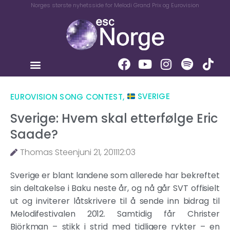
Norges største nyhetsside for Melodi Grand Prix og Eurovision
EUROVISION SONG CONTEST
,
SVERIGE
Sverige: Hvem skal etterfølge Eric
Saade?
Thomas Steen
juni 21, 2011
12:03
Sverige er blant landene som allerede har bekreftet
sin deltakelse i Baku neste år, og nå går SVT offisielt
ut og inviterer låtskrivere til å sende inn bidrag til
Melodifestivalen 2012. Samtidig får Christer
Björkman – stikk i strid med tidligere rykter – en