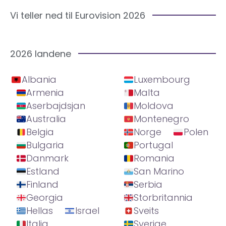
Vi teller ned til Eurovision 2026
2026 landene
Albania
Luxembourg
Armenia
Malta
Aserbajdsjan
Moldova
Australia
Montenegro
Belgia
Norge
Polen
Bulgaria
Portugal
Danmark
Romania
Estland
San Marino
Finland
Serbia
Georgia
Storbritannia
Hellas
Israel
Sveits
Italia
Sverige