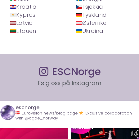
Kroatia
Tsjekkia
Kypros
Tyskland
Latvia
Østerrike
Litauen
Ukraina
ESCNorge
Følg oss på Instagram
escnorge
Eurovision news/blog page
Exclusive collaboration
with @ogae_norway