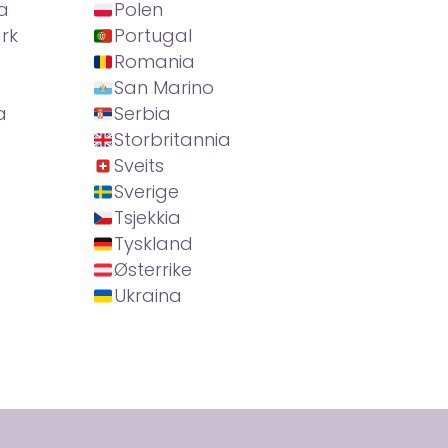
a
Polen
rk
Portugal
Romania
San Marino
a
Serbia
Storbritannia
Sveits
Sverige
Tsjekkia
Tyskland
Østerrike
Ukraina