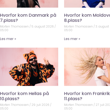
Hvorfor kom Danmark på
Hvorfor kom Moldov
7.plass?
8.plass?
Morten Thomassen
5. august 2026
Morten Thomassen
3. august
05:00
05:00
Les mer »
Les mer »
Hvorfor kom Hellas på
Hvorfor kom Frankri
10.plass?
11.plass?
Morten Thomassen
29. juli 2026
Morten Thomassen
27. juli 2
05:00
05:00