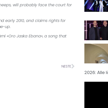
heeps, will probably face the court for
d early 2010, and claims rights for
ne-up.
ámi «Oro Jaska Ebana», a song that
NESTE
2026: Alle 