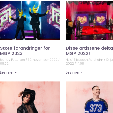
Store forandringer for
Disse artistene deltar
MGP 2023
MGP 2022!
Mandy Pettersen
30. november 2022
Heidi Elisabeth Aarsheim
10. j
08:02
2022
14:08
Les mer »
Les mer »