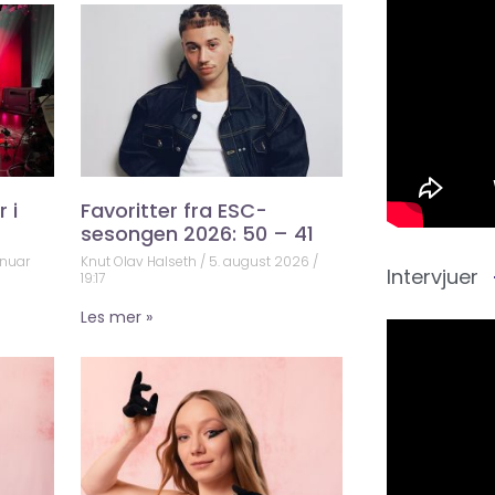
 i
Favoritter fra ESC-
sesongen 2026: 50 – 41
anuar
Knut Olav Halseth
5. august 2026
Intervjuer
19:17
Les mer »