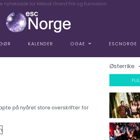
e nyhetsside for Melodi Grand Prix og Eurovision
NGØR
KALENDER
OGAE
ESCNORGE
Østerrike
FUL
apte på nyåret store overskrifter for