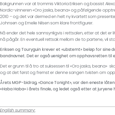
Bakgrunnen var at trommis Viktoria Eriksen og bassist Ale
Nordic-vinneren «Oro jaska, beana» og påfølgende opptre
2010 – og det var dermed en helt ny kvartett som presente
Johnsen og Emelie Nilsen som klare frontfigurer.
Nå ender det hele sannsynligvis i rettsalen, etter at det er
nå pågår. En eventuell rettsak mellom de to partene, vil sta
Eriksen og Touryguin krever et «ubstemt» beløp for sine da
bandnavnet. Det er også uenighet om opphavsretten til en
Det er grunn til å tro at suksessen til «Oro jaska, beana» ska
og at det først og fremst er denne sangen tvisten om opph
Årets MGP-bidrag, «Dance Tonight», var den eneste låten
«Haba Haba» i årets finale, og ledet også etter at juryen
English summary: