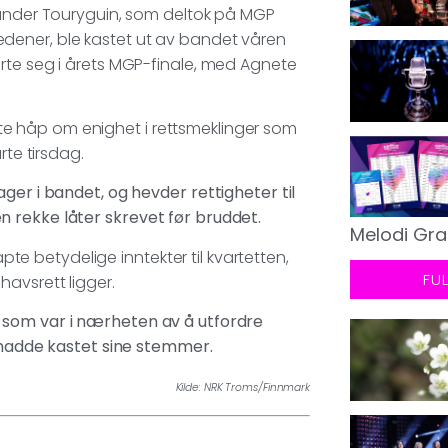
xander Touryguin, som deltok på MGP
dener, ble kastet ut av bandet våren
rte seg i årets MGP-finale, med Agnete
 lite håp om enighet i rettsmeklinger som
rte tirsdag.
ger i bandet, og hevder rettigheter til
 rekke låter skrevet før bruddet.
Melodi Gra
pte betydelige inntekter til kvartetten,
FU
avsrett ligger.
 som var i nærheten av å utfordre
e hadde kastet sine stemmer.
Kilde: NRK Troms/Finnmark