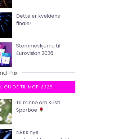
Dette er kveldens
finale!
Stemmeskjema til
Eurovision 2026
nd Prix
LL GUIDE TIL MGP 2026
Til minne om Kirsti
Sparboe
NRKs nye