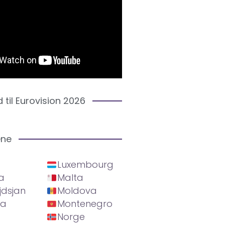
d til Eurovision 2026
ene
Luxembourg
a
Malta
jdsjan
Moldova
ia
Montenegro
Norge