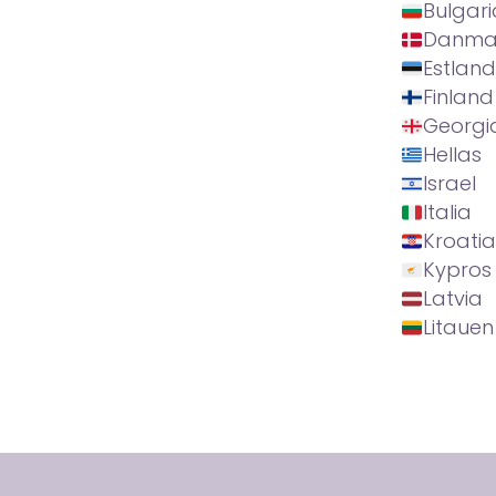
Bulgari
Danma
Estland
Finland
Georgi
Hellas
Israel
Italia
Kroatia
Kypros
Latvia
Litauen