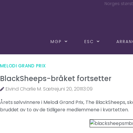
Norges størst
MGP
ESC
ARRA
MELODI GRAND PRIX
BlackSheeps-bråket fortsetter
Eivind Charlie M. Sætre
juni 20, 2011
13:09
Årets sølvvinnere i Melodi Grand Prix, The BlackSheeps, sk
bruddet av to av de tidligere medlemmene i kvartetten.