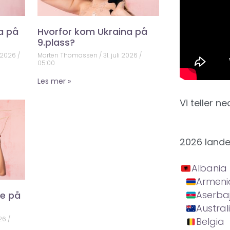
a på
Hvorfor kom Ukraina på
9.plass?
 2026
Morten Thomassen
31. juli 2026
05:00
Les mer »
Vi teller ne
2026 land
Albania
Armeni
Aserba
ke på
Austral
026
Belgia