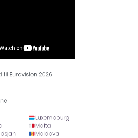
d til Eurovision 2026
ene
Luxembourg
a
Malta
jdsjan
Moldova