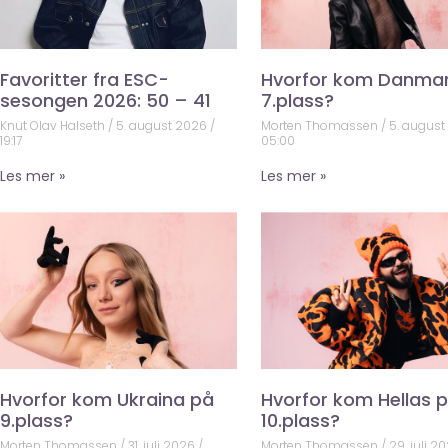
Favoritter fra ESC-
Hvorfor kom Danma
sesongen 2026: 50 – 41
7.plass?
Knut Olav Halseth
5. august 2026
Morten Thomassen
5. augus
19:17
05:00
Les mer »
Les mer »
Hvorfor kom Ukraina på
Hvorfor kom Hellas 
9.plass?
10.plass?
Morten Thomassen
31. juli 2026
Morten Thomassen
29. juli 2