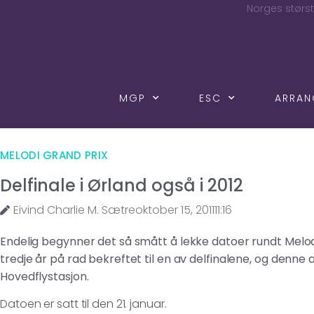
Norges størst
MGP
ESC
ARRA
MELODI GRAND PRIX
Delfinale i Ørland også i 2012
Eivind Charlie M. Sætre
oktober 15, 2011
11:16
Endelig begynner det så smått å lekke datoer rundt Melodi
tredje år på rad bekreftet til en av delfinalene, og denne 
Hovedflystasjon.
Datoen er satt til den 21. januar.