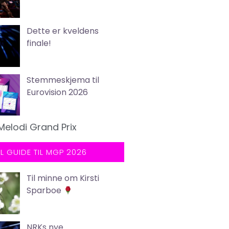
Dette er kveldens
finale!
Stemmeskjema til
Eurovision 2026
Melodi Grand Prix
LL GUIDE TIL MGP 2026
Til minne om Kirsti
Sparboe
NRKs nye