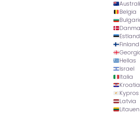
Austral
Belgia
Bulgari
Danma
Estland
Finland
Georgi
Hellas
Israel
Italia
Kroatia
Kypros
Latvia
Litauen