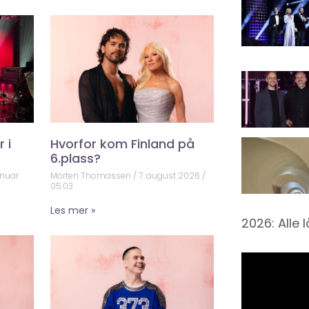
 i
Hvorfor kom Finland på
6.plass?
anuar
Morten Thomassen
7. august 2026
05:03
Les mer »
2026: Alle 