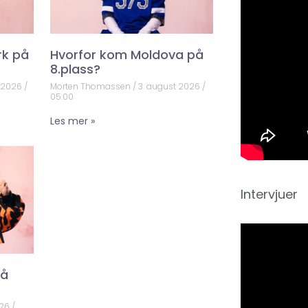
rk på
Hvorfor kom Moldova på
8.plass?
t 2026
Morten Thomassen
3. august 2026
05:00
Les mer »
Intervjuer
på
026