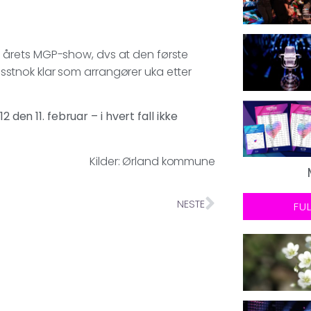
n i årets MGP-show, dvs at den første
visstnok klar som arrangører uka etter
 den 11. februar – i hvert fall ikke
Kilder: Ørland kommune
NESTE
FU