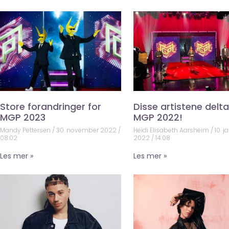
Store forandringer for
Disse artistene deltar
MGP 2023
MGP 2022!
Mandy Pettersen
30. november 2022
Heidi Elisabeth Aarsheim
10. j
08:02
2022
14:08
Les mer »
Les mer »