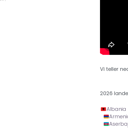
Vi teller ne
2026 land
Albania
Armeni
Aserba