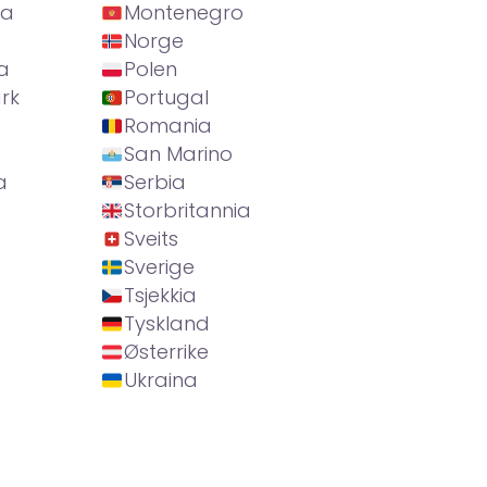
ia
Montenegro
Norge
a
Polen
rk
Portugal
Romania
San Marino
a
Serbia
Storbritannia
Sveits
Sverige
Tsjekkia
Tyskland
Østerrike
Ukraina