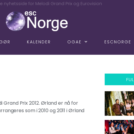
e nyhetsside for Melodi Grand Prix og Eurovision
NGØR
KALENDER
OGAE
ESCNORGE
FUL
 Grand Prix 2012. Ørland er nå for
arrangeres som i 2010 og 2011 i
Ørland