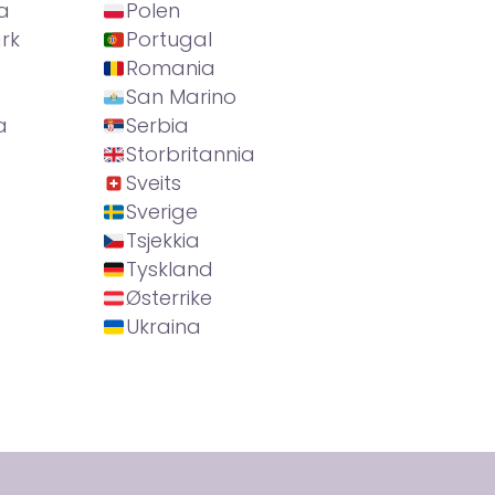
a
Polen
rk
Portugal
Romania
San Marino
a
Serbia
Storbritannia
Sveits
Sverige
Tsjekkia
Tyskland
Østerrike
Ukraina