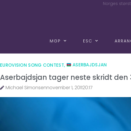
Norges størst
MGP
ESC
ARRA
EUROVISION SONG CONTEST
,
ASERBAJDSJAN
Aserbajdsjan tager neste skridt den
Michael Simonsen
november 1, 2011
20:17