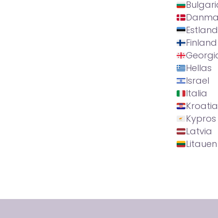
Bulgari
Danma
Estland
Finland
Georgi
Hellas
Israel
Italia
Kroatia
Kypros
Latvia
Litauen