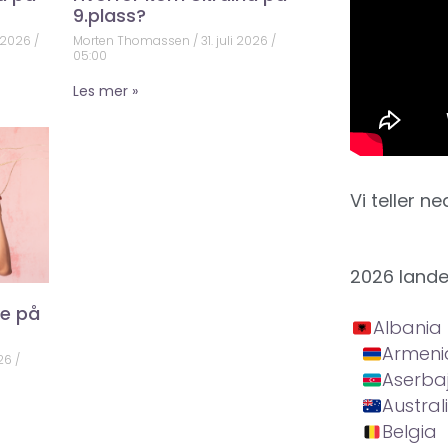
9.plass?
 2026
Morten Thomassen
31. juli 2026
05:00
Les mer »
Vi teller ne
2026 land
ke på
Albania
Armeni
026
Aserba
Austral
Belgia