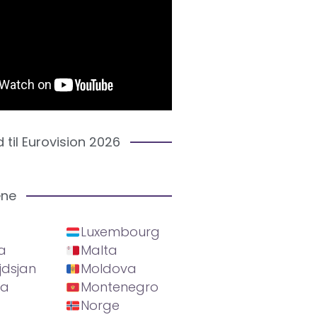
d til Eurovision 2026
ene
Luxembourg
a
Malta
jdsjan
Moldova
ia
Montenegro
Norge