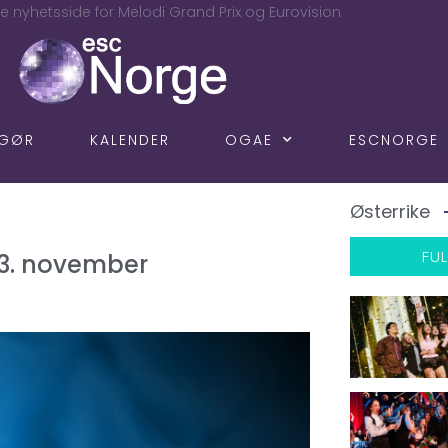
e nyhetsside for Melodi Grand Prix og Eurovision
NGØR
KALENDER
OGAE
ESCNORGE
Østerrike
FUL
 3. november