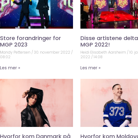
Store forandringer for
Disse artistene deltar
MGP 2023
MGP 2022!
Mandy Pettersen
30. november 2022
Heidi Elisabeth Aarsheim
10. j
08:02
2022
14:08
Les mer »
Les mer »
Hvorfor kom Danmark på
Hvorfor kom Moldov