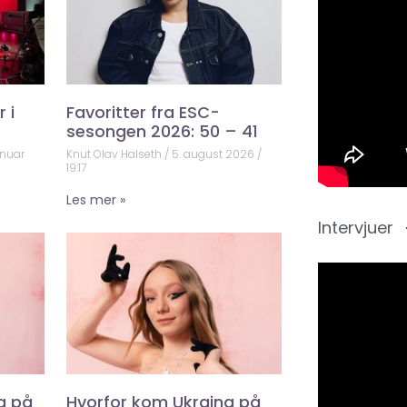
 i
Favoritter fra ESC-
sesongen 2026: 50 – 41
anuar
Knut Olav Halseth
5. august 2026
19:17
Les mer »
Intervjuer
a på
Hvorfor kom Ukraina på