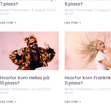
7.plass?
8.plass?
Morten Thomassen
5. august 2026
Morten Thomassen
3. august
05:00
05:00
Les mer »
Les mer »
Hvorfor kom Hellas på
Hvorfor kom Frankri
10.plass?
11.plass?
Morten Thomassen
29. juli 2026
Morten Thomassen
27. juli 2
05:00
05:00
Les mer »
Les mer »