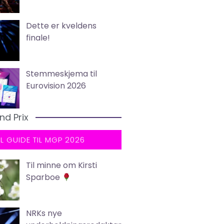
Dette er kveldens
finale!
Stemmeskjema til
Eurovision 2026
nd Prix
LL GUIDE TIL MGP 2026
Til minne om Kirsti
Sparboe
NRKs nye