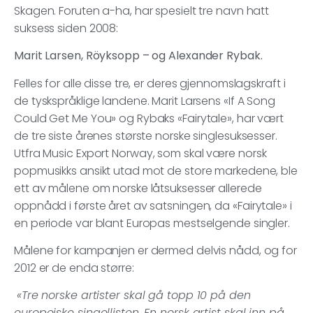
Skagen. Foruten a-ha, har spesielt tre navn hatt
suksess siden 2008:
Marit Larsen, Röyksopp – og Alexander Rybak.
Felles for alle disse tre, er deres gjennomslagskraft i
de tyskspråklige landene. Marit Larsens «If A Song
Could Get Me You» og Rybaks «Fairytale», har vært
de tre siste årenes største norske singlesuksesser.
Utfra
Music Export Norway, som skal være norsk
popmusikks ansikt utad mot de store markedene, ble
ett av målene om norske låtsuksesser allerede
oppnådd i første året av satsningen, da
«Fairytale» i
en periode var blant Europas mestselgende singler.
Målene for kampanjen er dermed delvis nådd, og for
2012 er de enda større:
«Tre norske artister skal gå topp 10 på den
europeiske singellisten. En norsk artist skal inn på