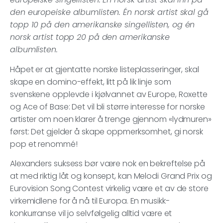
den europeiske albumlisten. Én norsk artist skal gå
topp 10 på den amerikanske singellisten, og én
norsk artist topp 20 på den amerikanske
albumlisten.
Håpet er at gjentatte norske listeplasseringer, skal
skape en domino-effekt, litt på lik linje som
svenskene opplevde i kjølvannet av Europe, Roxette
og Ace of Base: Det vil bli større interesse for norske
artister om noen klarer å trenge gjennom «lydmuren»
først: Det gjelder å skape oppmerksomhet, gi norsk
pop et renommé!
Alexanders suksess bør være nok en bekreftelse på
at med riktig låt og konsept, kan Melodi Grand Prix og
Eurovision Song Contest virkelig være et av de store
virkemidlene for å nå til Europa. En musikk-
konkurranse vil jo selvfølgelig alltid være et