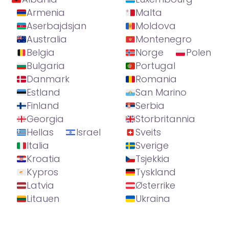
Armenia
Malta
Aserbajdsjan
Moldova
Australia
Montenegro
Belgia
Norge
Polen
Bulgaria
Portugal
Danmark
Romania
Estland
San Marino
Finland
Serbia
Georgia
Storbritannia
Hellas
Israel
Sveits
Italia
Sverige
Kroatia
Tsjekkia
Kypros
Tyskland
Latvia
Østerrike
Litauen
Ukraina