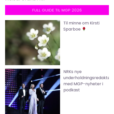
FULL GUIDE TIL MGP 2026
Til minne om Kirsti
Sparboe
NRKs nye
underholdningsredaktør
med MGP-nyheter i
podkast