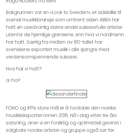
Raga Rockers fra 1984.
Bakgrunnen var en «Look to Sweden», et sideblikk til
svensk musikkbransje som omtrent siden ABBA har
hatt en usedvanlig større andel suksessfulle artister
utenfor de hjemlige grensene, enn hva vi nordmenn
har hatt. Særlig fra midten av 80-tallet har
svenskene esportert musikk i alle sjangre med
verdensomspennende suksess.
Hva har vi hatt?
a-ha?
FONO og IFPIs store mål er å fordoble den norske
musikkeksporten innen 2015. Nå i dag etter tre års
satsning, aner vi en forsiktig og optimistisk gevinst i
salgbare norske artister og gruppe også sør før