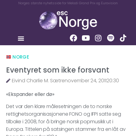
Norges største nyhetsside for Melodi Grand Prix og Eurovision
NORGE
Eventyret som ikke forsvant
Eivind Charlie M. Sætre
november 24, 2011
20:30
«Ekspander eller dø»
Det var den klare målesetningen de to norske
rettighetsorganisasjonene FONO og IFPI satte seg
tilbake i 2008, for å bringe norsk popmusikk ut i
Europa. Tittelen på satsingen stammer fra en låt av