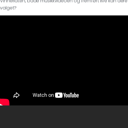
Vinnerlåten, både musikkvideoen og fremført live kan der
valget?