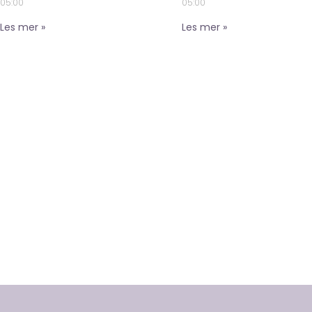
05:00
05:00
Les mer »
Les mer »