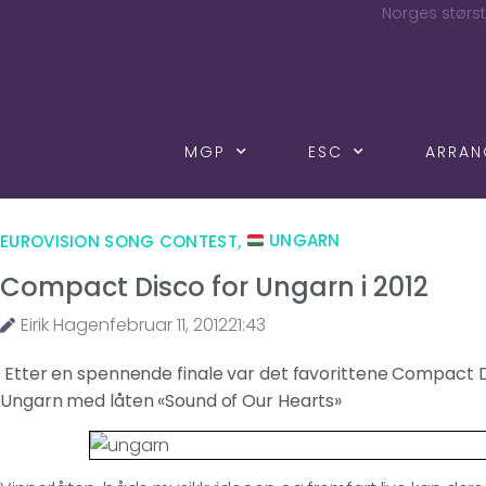
Norges størst
MGP
ESC
ARRA
EUROVISION SONG CONTEST
,
UNGARN
Compact Disco for Ungarn i 2012
Eirik Hagen
februar 11, 2012
21:43
Etter en spennende finale var det favorittene Compact D
Ungarn med låten «Sound of Our Hearts»