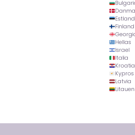
Bulgari
Danma
Estland
Finland
Georgi
Hellas
Israel
Italia
Kroatia
Kypros
Latvia
Litauen