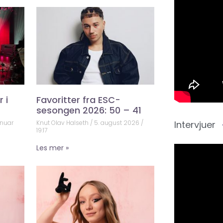
 i
Favoritter fra ESC-
sesongen 2026: 50 – 41
anuar
Knut Olav Halseth
5. august 2026
Intervjuer
19:17
Les mer »