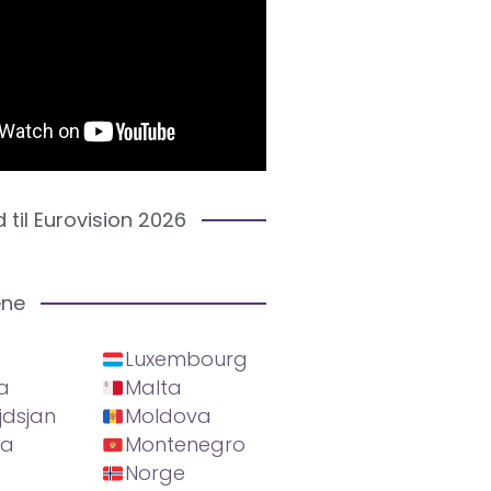
d til Eurovision 2026
ene
Luxembourg
a
Malta
jdsjan
Moldova
ia
Montenegro
Norge