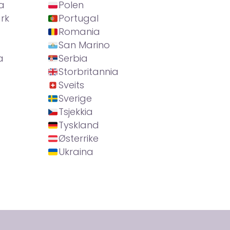
a
Polen
rk
Portugal
Romania
San Marino
a
Serbia
Storbritannia
Sveits
Sverige
Tsjekkia
Tyskland
Østerrike
Ukraina