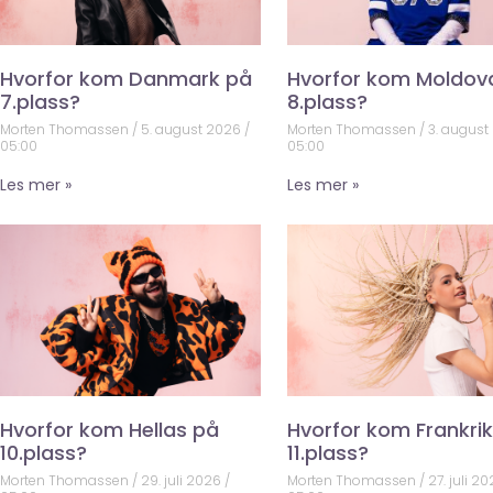
Hvorfor kom Danmark på
Hvorfor kom Moldov
7.plass?
8.plass?
Morten Thomassen
5. august 2026
Morten Thomassen
3. august
05:00
05:00
Les mer »
Les mer »
Hvorfor kom Hellas på
Hvorfor kom Frankri
10.plass?
11.plass?
Morten Thomassen
29. juli 2026
Morten Thomassen
27. juli 2