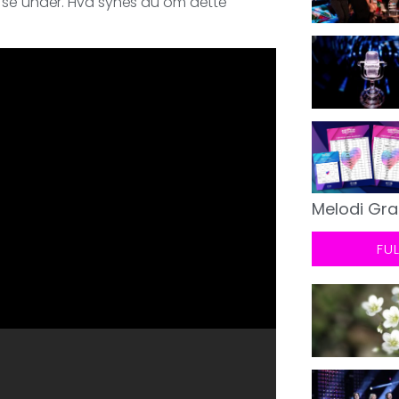
e se under. Hva synes du om dette
Melodi Gra
FU