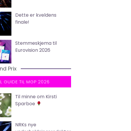
Dette er kveldens
finale!
Stemmeskjema til
Eurovision 2026
nd Prix
LL GUIDE TIL MGP 2026
Til minne om Kirsti
Sparboe
NRKs nye