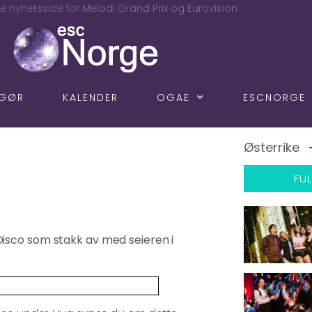
e nyhetsside for Melodi Grand Prix og Eurovision
NGØR
KALENDER
OGAE
ESCNORGE
Østerrike
FUL
isco som stakk av med seieren i