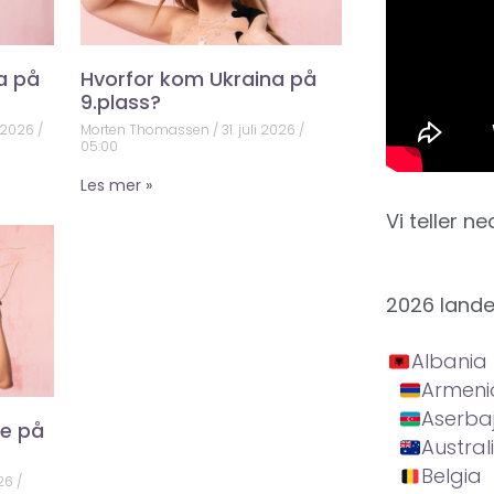
a på
Hvorfor kom Ukraina på
9.plass?
 2026
Morten Thomassen
31. juli 2026
05:00
Les mer »
Vi teller ne
2026 land
Albania
Armeni
Aserba
ke på
Austral
Belgia
026