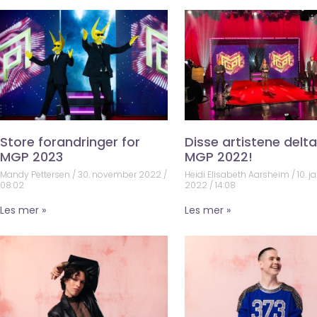
Store forandringer for
Disse artistene deltar
MGP 2023
MGP 2022!
Mandy Pettersen
30. november 2022
Heidi Elisabeth Aarsheim
10. j
08:02
2022
14:08
Les mer »
Les mer »