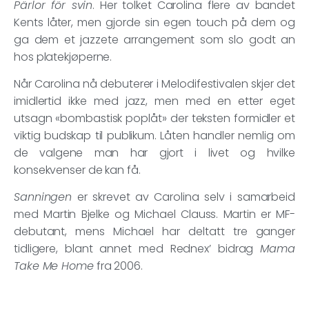
Pärlor för svin
. Her tolket Carolina flere av bandet
Kents låter, men gjorde sin egen touch på dem og
ga dem et jazzete arrangement som slo godt an
hos platekjøperne.
Når Carolina nå debuterer i Melodifestivalen skjer det
imidlertid ikke med jazz, men med en etter eget
utsagn «bombastisk poplåt» der teksten formidler et
viktig budskap til publikum. Låten handler nemlig om
de valgene man har gjort i livet og hvilke
konsekvenser de kan få.
Sanningen
er skrevet av Carolina selv i samarbeid
med Martin Bjelke og Michael Clauss. Martin er MF-
debutant, mens Michael har deltatt tre ganger
tidligere, blant annet med Rednex’ bidrag
Mama
Take Me Home
fra 2006.