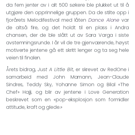
da fem jenter av i alt 500 søkere ble plukket ut til å
utgjøre den opprinnelige gruppen. Da de stilte opp i
fjorårets Melodifestival med låten
Dance Alone
var
de altså fire, og det holdt til en plass i Andra
chansen, der de ble slått ut av Sara Varga i siste
avstemningsrunde. I år vil de tre gjenværende, høyst
motiverte jentene gå ett skritt lenger og ta seg hele
veien til finalen.
Årets bidrag,
Just A Little Bit
, er skrevet av RedOne i
samarbeid med John Mamann, Jean-Claude
Sindres, Teddy Sky, Yohanne Simon og Bilal «The
Chef» Hajji, og blir av jentene i Love Generation
beskrevet som en «pop-eksplosjon som formidler
attitude, kraft og glede.»