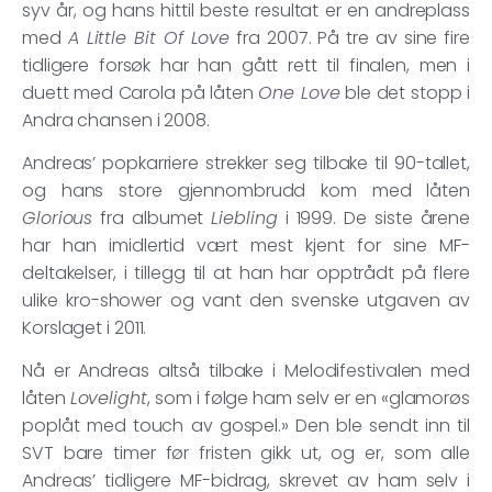
syv år, og hans hittil beste resultat er en andreplass
med
A Little Bit Of Love
fra 2007. På tre av sine fire
tidligere forsøk har han gått rett til finalen, men i
duett med Carola på låten
One Love
ble det stopp i
Andra chansen i 2008.
Andreas’ popkarriere strekker seg tilbake til 90-tallet,
og hans store gjennombrudd kom med låten
Glorious
fra albumet
Liebling
i 1999. De siste årene
har han imidlertid vært mest kjent for sine MF-
deltakelser, i tillegg til at han har opptrådt på flere
ulike kro-shower og vant den svenske utgaven av
Korslaget i 2011.
Nå er Andreas altså tilbake i Melodifestivalen med
låten
Lovelight
, som i følge ham selv er en «glamorøs
poplåt med touch av gospel.» Den ble sendt inn til
SVT bare timer før fristen gikk ut, og er, som alle
Andreas’ tidligere MF-bidrag, skrevet av ham selv i