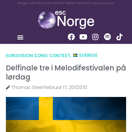
Norges største nyhetsside for Melodi Grand Prix og Eurovision
EUROVISION SONG CONTEST
,
SVERIGE
Delfinale tre i Melodifestivalen på
lørdag
Thomas Steen
februar 17, 2012
13:10