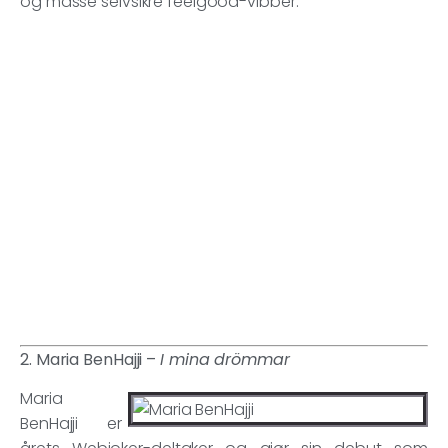
og masse selvsikre feelgood-vibber.
2. Maria BenHajji –
I mina drömmar
Maria
BenHajji er