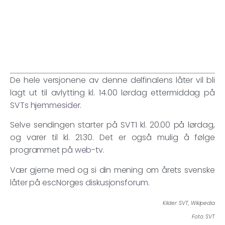
De hele versjonene av denne delfinalens låter vil bli
lagt ut til avlytting kl. 14.00 lørdag ettermiddag på
SVTs hjemmesider
.
Selve sendingen starter på SVT1 kl. 20.00 på lørdag,
og varer til kl. 21.30. Det er også mulig å følge
programmet på
web-tv
.
Vær gjerne med og si din mening om årets svenske
låter på escNorges
diskusjonsforum
.
Kilder: SVT, Wikipedia
Foto: SVT