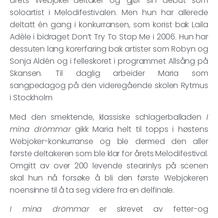
årets Webjoker-deltaker og gjør sin debut som
soloartist i Melodifestivalen. Men hun har allerede
deltatt én gang i konkurransen, som korist bak Laila
Adèle i bidraget Don’t Try To Stop Me i 2006. Hun har
dessuten lang korerfaring bak artister som Robyn og
Sonja Aldén og i felleskoret i programmet Allsång på
Skansen. Til daglig arbeider Maria som
sangpedagog på den videregående skolen Rytmus
i Stockholm
Med den smektende, klassiske schlagerballaden
I
mina drömmar
gikk Maria helt til topps i høstens
Webjoker-konkurranse og ble dermed den aller
første deltakeren som ble klar for årets Melodifestival.
Omgitt av over 200 levende stearinlys på scenen
skal hun nå forsøke å bli den første Webjokeren
noensinne til å ta seg videre fra en delfinale.
I mina drömmar
er skrevet av fetter-og