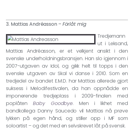
3. Mattias Andréasson –
Förlåt mig
Tredjemann
ut i Leksand,
Mattias Andréasson, er et velkjent ansikt i den
svenske underholdningsbransjen. Han slo igjennom i
2007-utgaven av Idol, og gikk helt til topps i den
svenske utgaven av Skal vi danse i 2010. Som en
tredjedel av bandet E.M.D. har Mattias allerede gjort
suksess i Melodifestivalen, da han oppnådde en
imponerende tredjeplass i 2009-finalen med
poplåten
Baby Goodbye
. Men i likhet med
bandkollega Danny Saucedo vil Mattias nå prøve
lykken på egen hånd, og stiller opp i MF som
soloartist – og det med en selvskrevet låt på svensk.