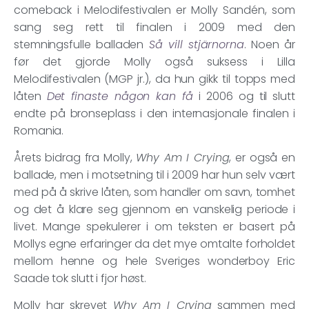
comeback i Melodifestivalen er Molly Sandén, som
sang seg rett til finalen i 2009 med den
stemningsfulle balladen
Så vill stjärnorna
. Noen år
før det gjorde Molly også suksess i Lilla
Melodifestivalen (MGP jr.), da hun gikk til topps med
låten
Det finaste någon kan få
i 2006 og til slutt
endte på bronseplass i den internasjonale finalen i
Romania.
Årets bidrag fra Molly,
Why Am I Crying
, er også en
ballade, men i motsetning til i 2009 har hun selv vært
med på å skrive låten, som handler om savn, tomhet
og det å klare seg gjennom en vanskelig periode i
livet. Mange spekulerer i om teksten er basert på
Mollys egne erfaringer da det mye omtalte forholdet
mellom henne og hele Sveriges wonderboy Eric
Saade tok slutt i fjor høst.
Molly har skrevet
Why Am I Crying
sammen med