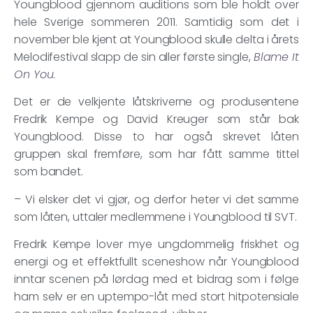
Youngblood gjennom auditions som ble holdt over
hele Sverige sommeren 2011. Samtidig som det i
november ble kjent at Youngblood skulle delta i årets
Melodifestival slapp de sin aller første single,
Blame It
On You
.
Det er de velkjente låtskriverne og produsentene
Fredrik Kempe og David Kreuger som står bak
Youngblood. Disse to har også skrevet låten
gruppen skal fremføre, som har fått samme tittel
som bandet.
– Vi elsker det vi gjør, og derfor heter vi det samme
som låten, uttaler medlemmene i Youngblood til SVT.
Fredrik Kempe lover mye ungdommelig friskhet og
energi og et effektfullt sceneshow når Youngblood
inntar scenen på lørdag med et bidrag som i følge
ham selv er en uptempo-låt med stort hitpotensiale