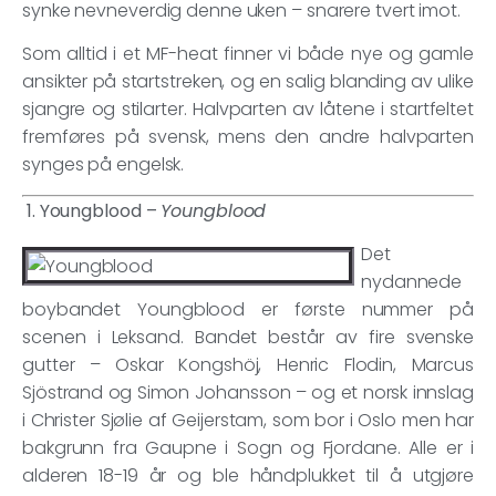
synke nevneverdig denne uken – snarere tvert imot.
Som alltid i et MF-heat finner vi både nye og gamle
ansikter på startstreken, og en salig blanding av ulike
sjangre og stilarter. Halvparten av låtene i startfeltet
fremføres på svensk, mens den andre halvparten
synges på engelsk.
1. Youngblood –
Youngblood
Det
nydannede
boybandet Youngblood er første nummer på
scenen i Leksand. Bandet består av fire svenske
gutter – Oskar Kongshöj, Henric Flodin, Marcus
Sjöstrand og Simon Johansson – og et norsk innslag
i Christer Sjølie af Geijerstam, som bor i Oslo men har
bakgrunn fra Gaupne i Sogn og Fjordane. Alle er i
alderen 18-19 år og ble håndplukket til å utgjøre