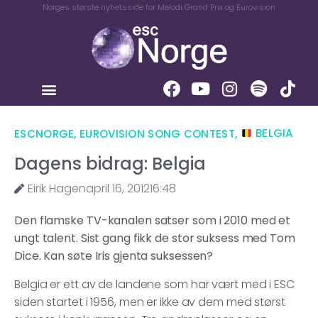
Norges største nyhetsside for Melodi Grand Prix og Eurovision
ESCNORGE
,
EUROVISION SONG CONTEST
,
BELGIA
Dagens bidrag: Belgia
Eirik Hagen
april 16, 2012
16:48
Den flamske TV-kanalen satser som i 2010 med et
ungt talent. Sist gang fikk de stor suksess med Tom
Dice. Kan søte Iris gjenta suksessen?
Belgia er ett av de landene som har vært med i ESC
siden startet i 1956, men er ikke av dem med størst