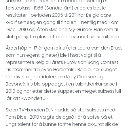
suksess i konkurransen. Tre andreplasser og en
førsteplass i 1986 (Sandra Kim) er deres beste
resultater. I perioden 2005 til 2011 har Belgia bare
kvalifisert seg en gang til finalen – nemlig med Tom
Dice i 2010 og låten «Me and My Guitar». Han kom til
slutt på sjette plass etter å ha vunnet sin semifinale.
Årets håp – 17 år gamle Iris (eller Laura van den Bruel,
som hun egentlig heter) ble i høst valgt til å
representere Belgia i årets Eurovision Song Contest.
Iris stammer fra byen Harentals i Belgia, har sunget
hele livet og har idoler som Kelly Clarkson og
Beyoncé. Iris ble oppdaget i en talentkonkurranse i
2010 og har etter dette sluppet en meget suksessfull
låt kalt «Wonderful».
Siden TV-kanalen ÉéN hadde så stor suksess med
Tom Dice i 2010 valgte de også i år å satse på et
ungt talent for å kunne forme henne akkurat slik de