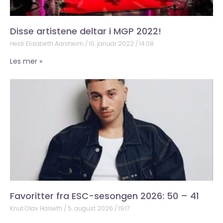
Disse artistene deltar i MGP 2022!
Heidi Elisabeth Aarsheim
10. januar 2022
14:08
Les mer »
Favoritter fra ESC-sesongen 2026: 50 – 41
Knut Olav Halseth
5. august 2026
19:17