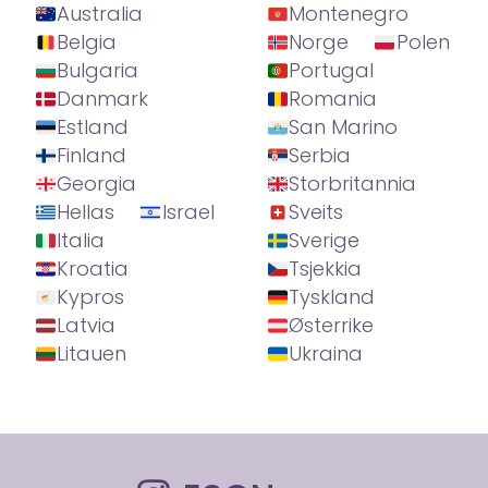
Australia
Montenegro
Belgia
Norge
Polen
Bulgaria
Portugal
Danmark
Romania
Estland
San Marino
Finland
Serbia
Georgia
Storbritannia
Hellas
Israel
Sveits
Italia
Sverige
Kroatia
Tsjekkia
Kypros
Tyskland
Latvia
Østerrike
Litauen
Ukraina