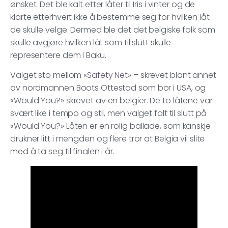
ønsket. Det ble kalt etter låter til Iris i vinter og de
klarte etterhvert ikke å bestemme seg for hvilken låt
de skulle velge. Dermed ble det det belgiske folk som
skulle avgjøre hvilken låt som til slutt skulle
representere dem i Baku.
Valget sto mellom
«Safety Net
» – skrevet blant annet
av nordmannen Boots Ottestad som bor i USA, og
«Would You?» skrevet av en belgier. De to låtene var
svært like i tempo og stil, men valget falt til slutt på
«Would You?» Låten er en rolig ballade, som kanskje
drukner litt i mengden og flere tror at Belgia vil slite
med å ta seg til finalen i år.