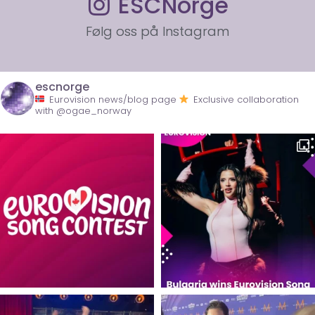
ESCNorge
Følg oss på Instagram
escnorge
Eurovision news/blog page
Exclusive collaboration
with @ogae_norway