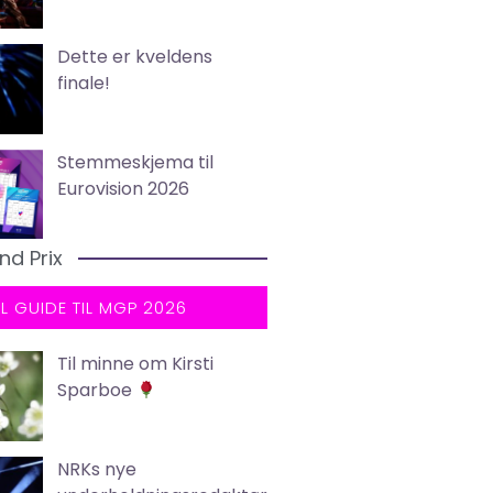
Dette er kveldens
finale!
Stemmeskjema til
Eurovision 2026
nd Prix
LL GUIDE TIL MGP 2026
Til minne om Kirsti
Sparboe
NRKs nye