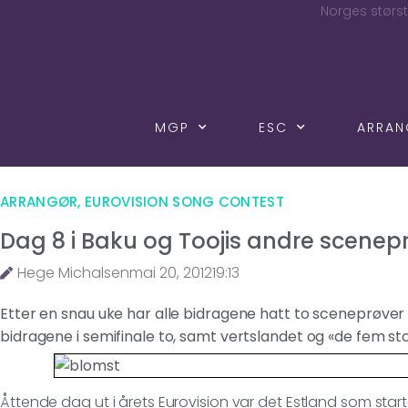
Norges størst
MGP
ESC
ARRA
ARRANGØR
,
EUROVISION SONG CONTEST
Dag 8 i Baku og Toojis andre scenep
Hege Michalsen
mai 20, 2012
19:13
Etter en snau uke har alle bidragene hatt to sceneprøver i 
bidragene i semifinale to, samt vertslandet og «de fem sto
Åttende dag ut i årets Eurovision var det Estland som sta