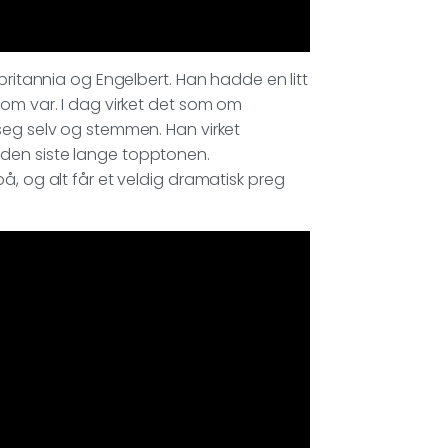
britannia og Engelbert. Han hadde en litt
som var. I dag virket det som om
seg selv og stemmen. Han virket
 den siste lange topptonen.
å, og alt får et veldig dramatisk preg