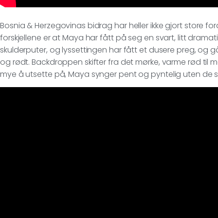
Bosnia & Herzegovinas bidrag har heller ikke gjort store fo
forskjellene er at Maya har fått på seg en svart, litt dramat
skulderputer, og lyssettingen har fått et dusere preg, og g
og rødt. Backdroppen skifter fra det mørke, varme rød til me
mye å utsette på, Maya synger pent og pyntelig uten de s