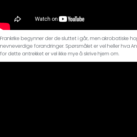
Frankrike begynner der de sluttet i går, men akrobatiske 
nevneverdige forandringer. Spørsmålet er vel heller hva A
for dette antrekket er vel ikke mye å skrive hjem om.