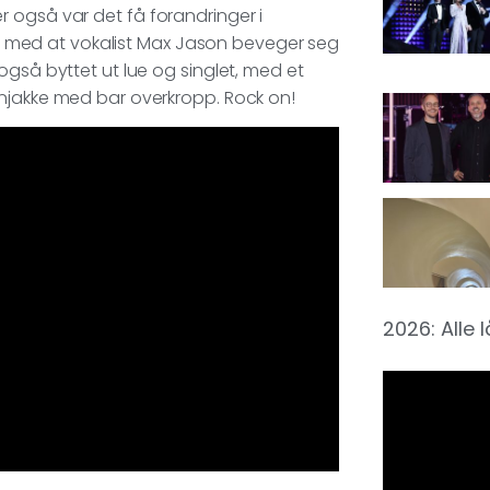
 også var det få forandringer i
jon med at vokalist Max Jason beveger seg
også byttet ut lue og singlet, med et
nnjakke med bar overkropp. Rock on!
2026: Alle 