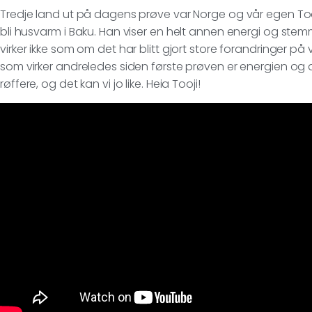
Tredje land ut på dagens prøve var Norge og vår egen Too
bli husvarm i Baku. Han viser en helt annen energi og st
virker ikke som om det har blitt gjort store forandringer på 
som virker andreledes siden første prøven er energien og
røffere, og det kan vi jo like. Heia Tooji!