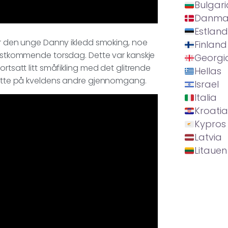
Bulgari
Danma
Estland
var den unge Danny ikledd smoking, noe
Finland
førstkommende torsdag. Dette var kanskje
Georgi
rtsatt litt småfikling med det glitrende
Hellas
tsette på kveldens andre gjennomgang.
Israel
Italia
Kroatia
Kypros
Latvia
Litauen