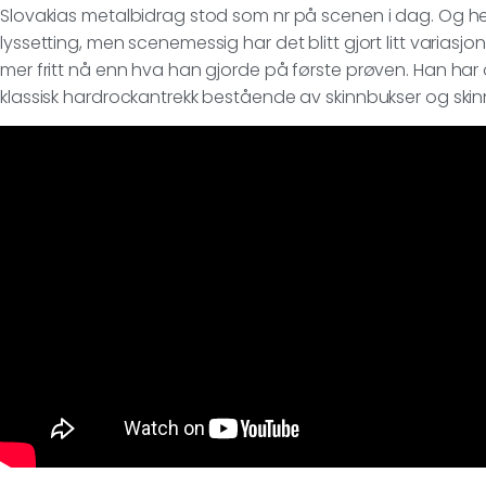
Slovakias metalbidrag stod som nr på scenen i dag. Og her
lyssetting, men scenemessig har det blitt gjort litt varias
mer fritt nå enn hva han gjorde på første prøven. Han har 
klassisk hardrockantrekk bestående av skinnbukser og ski