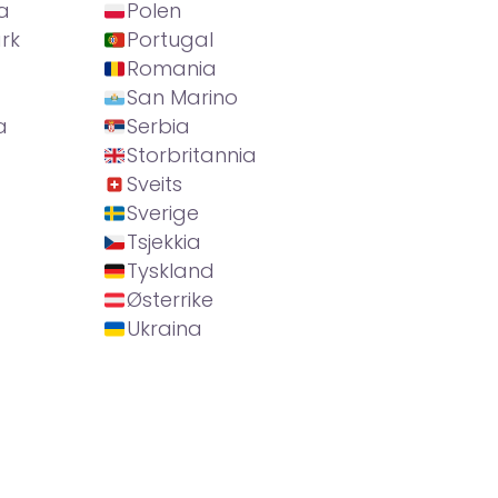
a
Polen
rk
Portugal
Romania
San Marino
a
Serbia
Storbritannia
Sveits
Sverige
Tsjekkia
Tyskland
Østerrike
Ukraina