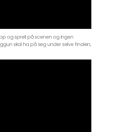
hopp og sprell på scenen og ingen
nggun skal ha på seg under selve finalen,