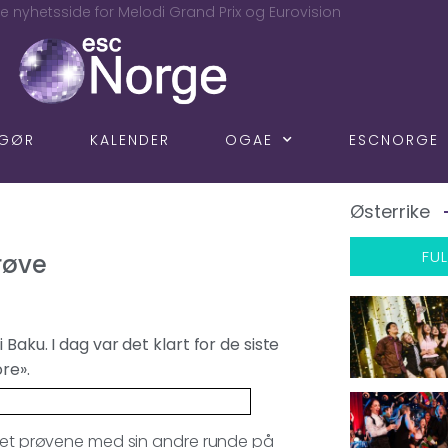
e nyhetsside for Melodi Grand Prix og Eurovision
NGØR
KALENDER
OGAE
ESCNORGE
Østerrike
FUL
røve
Baku. I dag var det klart for de siste
re».
rtet prøvene med sin andre runde på