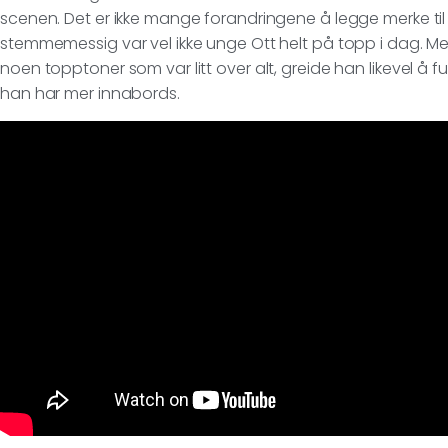
scenen. Det er ikke mange forandringene å legge merke til 
stemmemessig var vel ikke unge Ott helt på topp i dag. 
noen topptoner som var litt over alt, greide han likevel å f
han har mer innabords.