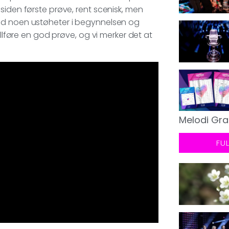
siden første prøve, rent scenisk, men
Med noen ustøheter i begynnelsen og
ullføre en god prøve, og vi merker det at
Melodi Gra
FU