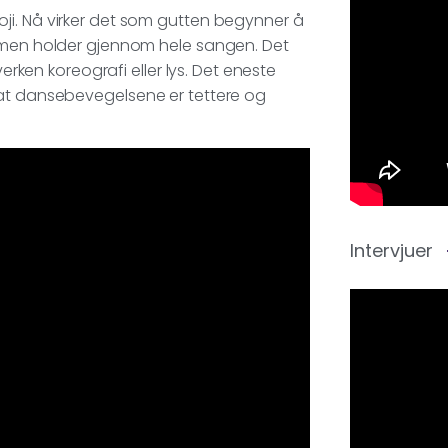
ji. Nå virker det som gutten begynner å
emmen holder gjennom hele sangen. Det
verken koreografi eller lys. Det eneste
 at dansebevegelsene er tettere og
Intervjuer