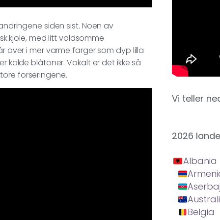
randringene siden sist. Noen av
isk kjole, med litt voldsomme
år over i mer varme farger som dyp lilla
r kalde blåtoner. Vokalt er det ikke så
tore forseringene.
Vi teller ne
2026 land
Albania
Armeni
Aserba
Austral
Belgia