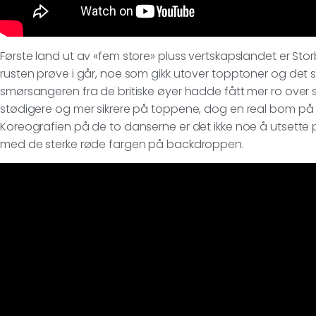
Første land ut av «fem store» pluss vertskapslandet er Stor
rusten prøve i går, noe som gikk utover topptoner og det 
smørsangeren fra de britiske øyer hadde fått mer ro over 
stødigere og mer sikrere på toppene, dog en real bom på
Koreografien på de to danserne er det ikke noe å utsette p
med de sterke røde fargen på backdroppen.