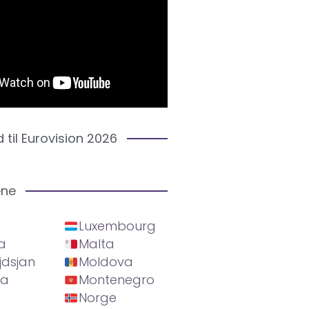
d til Eurovision 2026
ene
Luxembourg
a
Malta
jdsjan
Moldova
ia
Montenegro
Norge