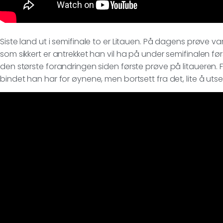
Siste land ut i semifinale to er Litauen. På dagens prøve 
som sikkert er antrekket han vil ha på under semifinalen 
den største forandringen siden første prøve på litaueren. Fo
bindet han har for øynene, men bortsett fra det, lite å u