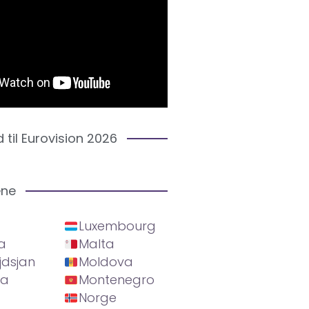
d til Eurovision 2026
ene
Luxembourg
a
Malta
jdsjan
Moldova
ia
Montenegro
Norge