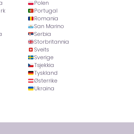
a
Polen
rk
Portugal
Romania
San Marino
a
Serbia
Storbritannia
Sveits
Sverige
Tsjekkia
Tyskland
Østerrike
Ukraina