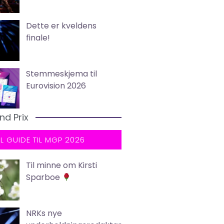
Dette er kveldens
finale!
Stemmeskjema til
Eurovision 2026
nd Prix
LL GUIDE TIL MGP 2026
Til minne om Kirsti
Sparboe
NRKs nye