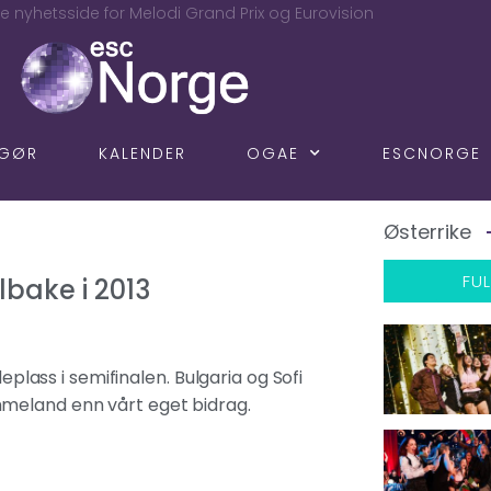
e nyhetsside for Melodi Grand Prix og Eurovision
NGØR
KALENDER
OGAE
ESCNORGE
Østerrike
FUL
lbake i 2013
eplass i semifinalen. Bulgaria og Sofi
mmeland enn vårt eget bidrag.