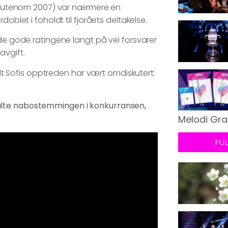
et (utenom 2007) var nærmere en
oblet i foholdt til fjoråets deltakelse.
 de gode ratingene langt på vei forsvarer
avgift.
ielt Sofis opptreden har vært omdiskutert:
alte nabostemmingen i konkurransen,
Melodi Gra
FU