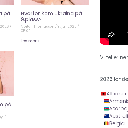
a på
Hvorfor kom Ukraina på
9.plass?
 2026
Morten Thomassen
31. juli 2026
05:00
Les mer »
Vi teller ne
2026 land
Albania
Armeni
ke på
Aserba
Austral
026
Belgia