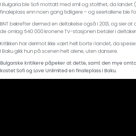
I Bulgaria ble Sofi mottatt med smil og stolthet, da land
finaleplass enn noen gang tidligere – og seertallene ble ford
BNT bekrefter dermed en deltakelse også i 2013, og sier at
de omlag 540 000 kronene TV-stasjonen betaler i deltaker
Kritikken har derimot ikke vært helt borte i landet, da spes
I Baku gikk hun på scenen helt alene, uten dansere.
Bulgarske kritikere påpeker at dette, samt den mye omt
kostet Sofi og Love Unlimited en finaleplass i Baku.