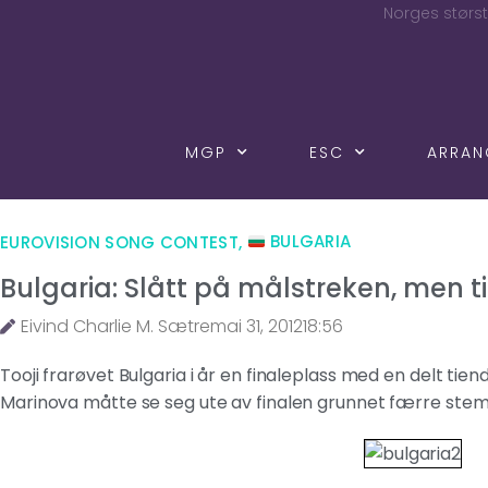
Norges størst
MGP
ESC
ARRA
EUROVISION SONG CONTEST
,
BULGARIA
Bulgaria: Slått på målstreken, men ti
Eivind Charlie M. Sætre
mai 31, 2012
18:56
Tooji frarøvet Bulgaria i år en finaleplass med en delt tiend
Marinova måtte se seg ute av finalen grunnet færre ste