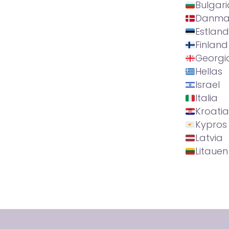
Bulgari
Danma
Estland
Finland
Georgi
Hellas
Israel
Italia
Kroatia
Kypros
Latvia
Litauen