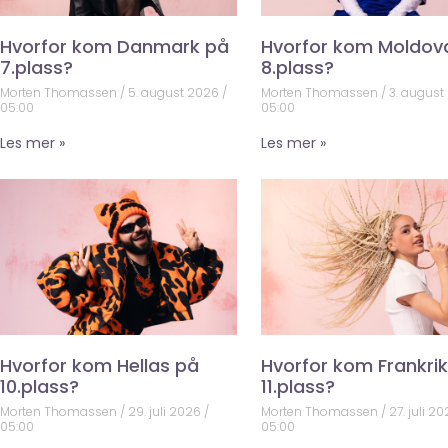
Hvorfor kom Danmark på
Hvorfor kom Moldov
7.plass?
8.plass?
Morten Thomassen
5. august 2026
Morten Thomassen
3. august
05:00
05:00
Les mer »
Les mer »
Hvorfor kom Hellas på
Hvorfor kom Frankri
10.plass?
11.plass?
Morten Thomassen
29. juli 2026
Morten Thomassen
27. juli 2
05:00
05:00