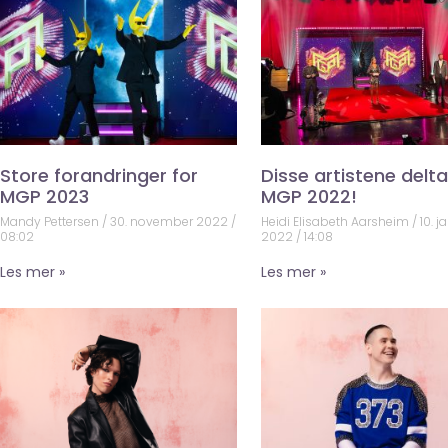
Store forandringer for
Disse artistene deltar
MGP 2023
MGP 2022!
Mandy Pettersen
30. november 2022
Heidi Elisabeth Aarsheim
10. j
08:02
2022
14:08
Les mer »
Les mer »