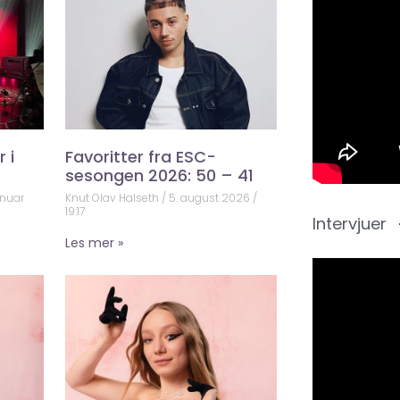
 i
Favoritter fra ESC-
sesongen 2026: 50 – 41
anuar
Knut Olav Halseth
5. august 2026
19:17
Intervjuer
Les mer »