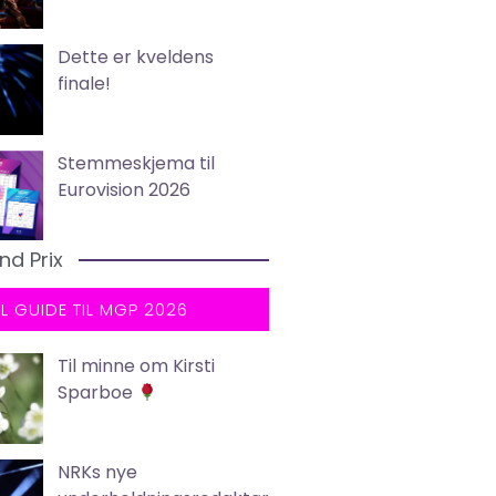
Dette er kveldens
finale!
Stemmeskjema til
Eurovision 2026
nd Prix
LL GUIDE TIL MGP 2026
Til minne om Kirsti
Sparboe
NRKs nye