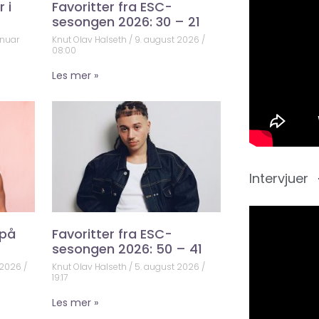
 i
Favoritter fra ESC-
sesongen 2026: 30 – 21
anuar
Knut Olav Halseth
9. august 2026
08:00
Les mer »
Intervjuer
 på
Favoritter fra ESC-
sesongen 2026: 50 – 41
 2026
Knut Olav Halseth
5. august 2026
19:17
Les mer »