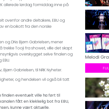
NRK allerede lørdag formiddag inne på
ielt ovenfor andre deltakere, EBU og
av en boikott fra den norske
sen og DNs Bjørn Gabrielsen, mener
trekke Tooji fra showet, ville det skapt
nnsynligvis overskygget selve finalen og
Melodi Gra
g EBU.
FU
 Bjørn Gabrielsen, til NRK Nyheter.
gheter, og hendelsen vil også bli tatt
finalen eventuelt ville ha ført til
nalen fått en klekkelig bot fra EBU,
nsen, kunne vært aktuelle.