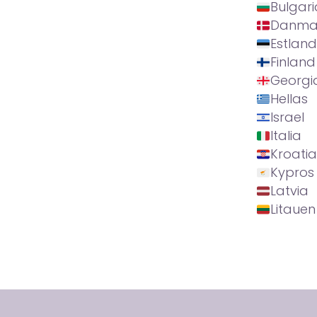
Bulgari
Danma
Estland
Finland
Georgi
Hellas
Israel
Italia
Kroatia
Kypros
Latvia
Litauen