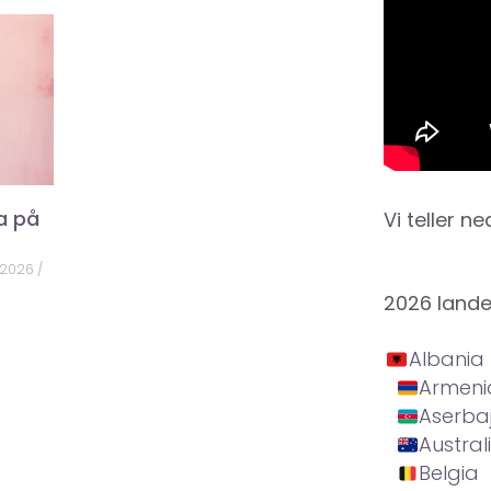
a på
Vi teller ne
 2026
2026 land
Albania
Armeni
Aserba
Austral
Belgia