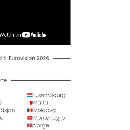
d til Eurovision 2026
ene
Luxembourg
a
Malta
jdsjan
Moldova
ia
Montenegro
Norge