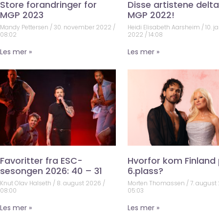
Store forandringer for
Disse artistene deltar
MGP 2023
MGP 2022!
Mandy Pettersen
30. november 2022
Heidi Elisabeth Aarsheim
10. j
08:02
2022
14:08
Les mer »
Les mer »
Favoritter fra ESC-
Hvorfor kom Finland
sesongen 2026: 40 – 31
6.plass?
Knut Olav Halseth
8. august 2026
Morten Thomassen
7. august
08:00
05:03
Les mer »
Les mer »