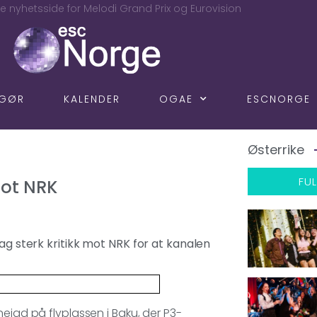
e nyhetsside for Melodi Grand Prix og Eurovision
NGØR
KALENDER
OGAE
ESCNORGE
Østerrike
FUL
mot NRK
dag sterk kritikk mot NRK for at kanalen
ejad på flyplassen i Baku, der P3-