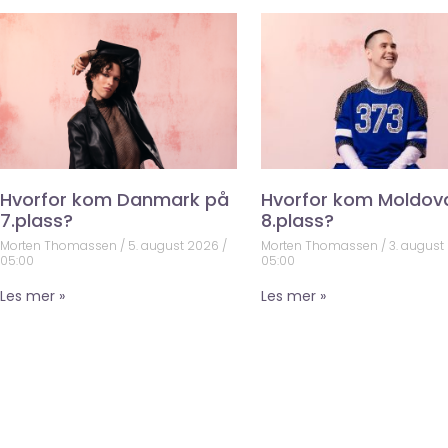
Hvorfor kom Danmark på
Hvorfor kom Moldov
7.plass?
8.plass?
Morten Thomassen
5. august 2026
Morten Thomassen
3. august
05:00
05:00
Les mer »
Les mer »