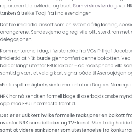
reporteren ble avkledd og truet.
Som vi skrev lørdag
, var 
tanken å trekke Tooji fra finalesendingen.
Det ble imidlertid ansett som en svært dårlig løsning, spes
arrangørene. Sendeskjema og regi ville blitt sterkt rammet 
delegasjonen.
Kommentarene i dag, i første rekke fra VGs Frithjof Jacob
imidlertid at NRK burde gjennomført denne boikotten. Ved å 
bølger langt utenfor EBUs lokaler – og reaksjonene ville sa
samtidig vært et veldig klart signal både til Aserbajdsjan o
«En forspilt mulighet», sier kommentator i Dagens Næringsliv,
NRK har nå sendt en formell klage til aserbajdsjanske myndi
opp med EBU i nærmeste fremtid.
Det er er usikkert hvilke formelle reaksjoner en boikott fra 
ovenfor NRK som deltaker og TV-kanal. Men trolig hadde ka
samt at videre sanksjoner som utestengelse fra konkurra