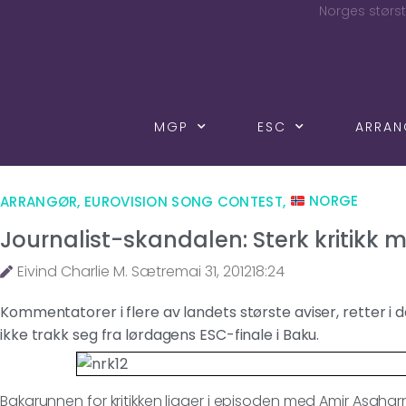
Norges størst
MGP
ESC
ARRA
ARRANGØR
,
EUROVISION SONG CONTEST
,
NORGE
Journalist-skandalen: Sterk kritikk 
Eivind Charlie M. Sætre
mai 31, 2012
18:24
Kommentatorer i flere av landets største aviser, retter i 
ikke trakk seg fra lørdagens ESC-finale i Baku.
Bakgrunnen for kritikken ligger i episoden med Amir Asgharn