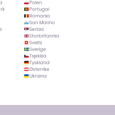
a
Polen
rk
Portugal
Romania
San Marino
a
Serbia
Storbritannia
Sveits
Sverige
Tsjekkia
Tyskland
Østerrike
Ukraina