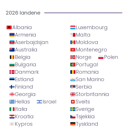
2026 landene
Albania
Luxembourg
Armenia
Malta
Aserbajdsjan
Moldova
Australia
Montenegro
Belgia
Norge
Polen
Bulgaria
Portugal
Danmark
Romania
Estland
San Marino
Finland
Serbia
Georgia
Storbritannia
Hellas
Israel
Sveits
Italia
Sverige
Kroatia
Tsjekkia
Kypros
Tyskland