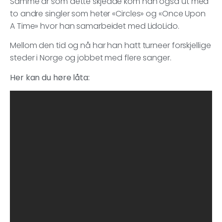
Samme år som dette skjedde kom han også ut med
to andre singler som heter «Circles» og «Once Upon
A Time» hvor han samarbeidet med LidoLido.
Mellom den tid og nå har han hatt turneer forskjellige
steder i Norge og jobbet med flere sanger.
Her kan du høre låta: