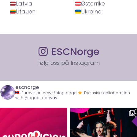
Latvia
Østerrike
Litauen
Ukraina
ESCNorge
Følg oss på Instagram
escnorge
Eurovision news/blog page
Exclusive collaboration
with @ogae_norway