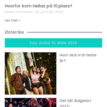
Hvorfor kom Hellas på 10.plass?
Morten Thomassen
29. juli 2026
05:00
Les mer »
Østerrike
FULL GUIDE TIL WIEN 2026
Hvor skal vi til neste
år?
Det blir Bulgaria i
2027!