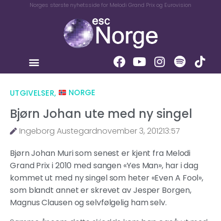
Norges største nyhetsside for Melodi Grand Prix og Eurovision
UTGIVELSER
,
NORGE
Bjørn Johan ute med ny singel
Ingeborg Austegard
november 3, 2012
13:57
Bjørn Johan Muri som senest er kjent fra Melodi
Grand Prix i 2010 med sangen «Yes Man», har i dag
kommet ut med ny singel som heter «Even A Fool»,
som blandt annet er skrevet av Jesper Borgen,
Magnus Clausen og selvfølgelig ham selv.