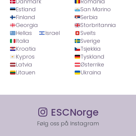
Danmark
Romania
Estland
San Marino
Finland
Serbia
Georgia
Storbritannia
Hellas
Israel
Sveits
Italia
Sverige
Kroatia
Tsjekkia
Kypros
Tyskland
Latvia
Østerrike
Litauen
Ukraina
ESCNorge
Følg oss på Instagram