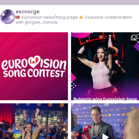
escnorge
Eurovision news/blog page
Exclusive collaboration
with @ogae_norway