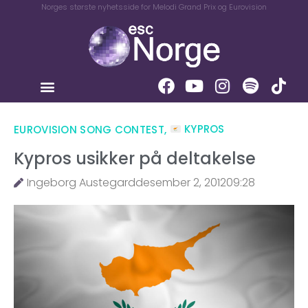
Norges største nyhetsside for Melodi Grand Prix og Eurovision
EUROVISION SONG CONTEST
,
KYPROS
Kypros usikker på deltakelse
Ingeborg Austegard
desember 2, 2012
09:28