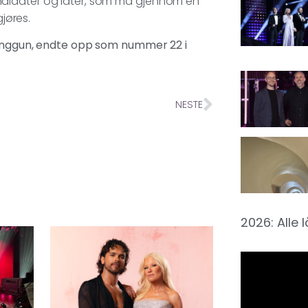
e kandidater og låter, som må gjennom en
gjøres.
a Anggun, endte opp som nummer 22 i
NESTE
2026: Alle 