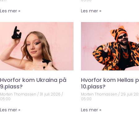
Les mer »
Les mer »
Hvorfor kom Ukraina på
Hvorfor kom Hellas 
9.plass?
10.plass?
Morten Thomassen
31. juli 2026
Morten Thomassen
29. juli 2
05:00
05:00
Les mer »
Les mer »