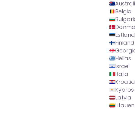
Austral
Belgia
Bulgari
Danma
Estland
Finland
Georgi
Hellas
Israel
Italia
Kroatia
Kypros
Latvia
Litauen