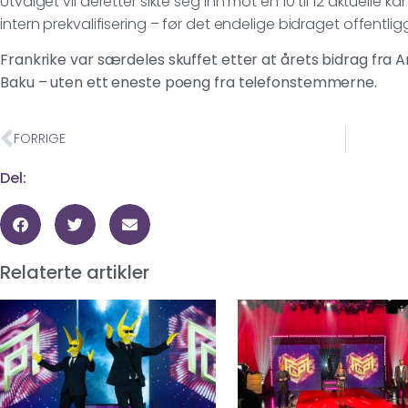
Utvalget vil deretter sikte seg inn mot en 10 til 12 aktuell
intern prekvalifisering – før det endelige bidraget offentlig
Frankrike var særdeles skuffet etter at årets bidrag fr
Baku – uten ett eneste poeng fra telefonstemmerne.
FORRIGE
Del:
Relaterte artikler