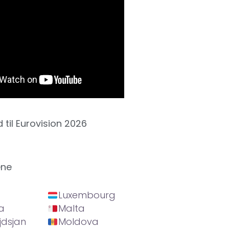
d til Eurovision 2026
ene
Luxembourg
a
Malta
jdsjan
Moldova