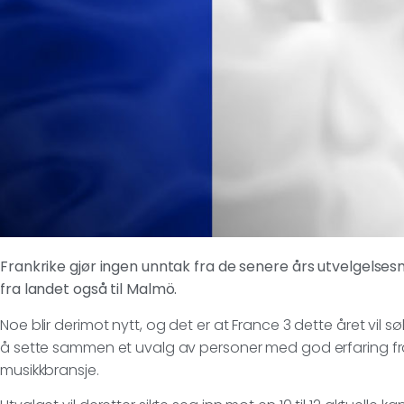
Frankrike gjør ingen unntak fra de senere års utvelgelsesm
fra landet også til Malmö.
Noe blir derimot nytt, og det er at France 3 dette året vil s
å sette sammen et uvalg av personer med god erfaring fr
musikkbransje.