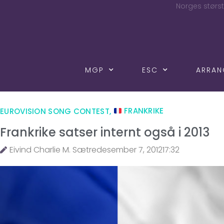
Norges størst
MGP
ESC
ARRA
EUROVISION SONG CONTEST
,
FRANKRIKE
Frankrike satser internt også i 2013
Eivind Charlie M. Sætre
desember 7, 2012
17:32