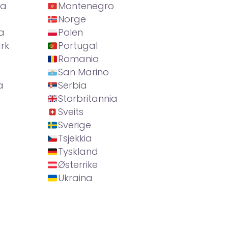
ia
Montenegro
Norge
a
Polen
rk
Portugal
Romania
San Marino
a
Serbia
Storbritannia
Sveits
Sverige
Tsjekkia
Tyskland
Østerrike
Ukraina