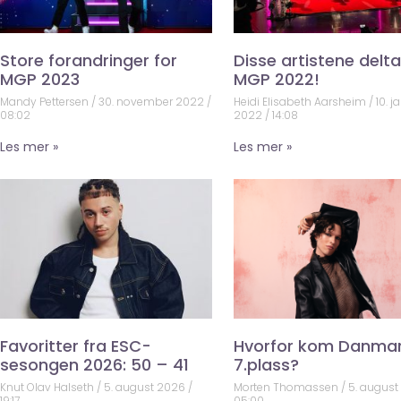
Store forandringer for
Disse artistene deltar
MGP 2023
MGP 2022!
Mandy Pettersen
30. november 2022
Heidi Elisabeth Aarsheim
10. j
08:02
2022
14:08
Les mer »
Les mer »
Favoritter fra ESC-
Hvorfor kom Danma
sesongen 2026: 50 – 41
7.plass?
Knut Olav Halseth
5. august 2026
Morten Thomassen
5. augus
19:17
05:00