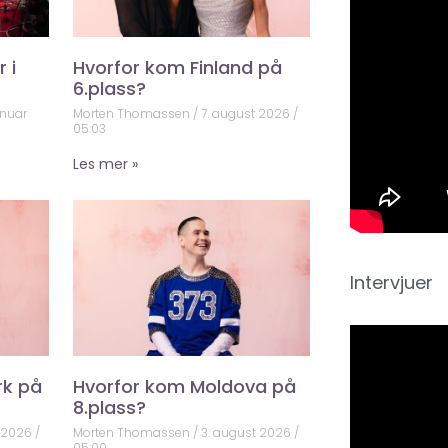
 i
Hvorfor kom Finland på
6.plass?
anuar
Morten Thomassen
7. august 2026
05:03
Les mer »
Intervjuer
rk på
Hvorfor kom Moldova på
8.plass?
t 2026
Morten Thomassen
3. august 2026
05:00