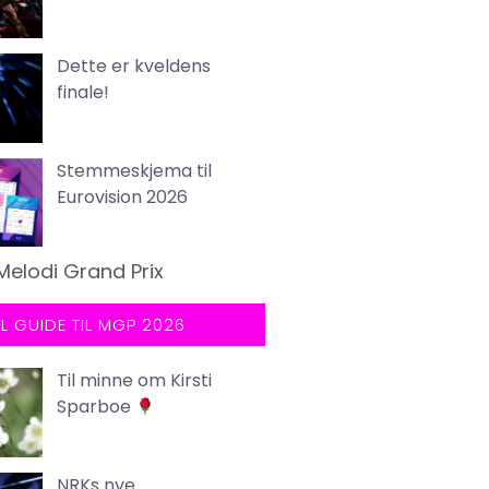
Dette er kveldens
finale!
Stemmeskjema til
Eurovision 2026
Melodi Grand Prix
LL GUIDE TIL MGP 2026
Til minne om Kirsti
Sparboe
NRKs nye