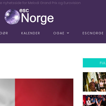
e nyhetsside for Melodi Grand Prix og Eurovision
NGØR
KALENDER
OGAE
ESCNORGE
FUL