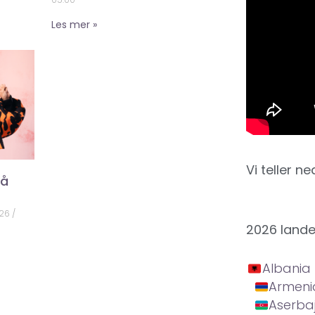
Les mer »
Vi teller ne
på
026
2026 land
Albania
Armeni
Aserba